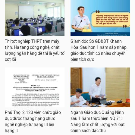
Thi tốt nghiệp THPT trên máy
Giám đốc Sở GD&ĐT Khánh
tính: Hạ tầng công nghệ, chất
Hòa: Sau hơn 1 năm sáp nhập,
lượng ngân hàng đề thi là yếu tố
giáo dục tỉnh có nhiều chuyển
cốt lõi
biến tích cực
Phú Thọ: 2.123 viên chức giáo
Ngành Giáo dục Quảng Ninh
dục được thăng hạng chức
sau 1 năm thực hiện NQ 71:
nghề nghiệp từ hạng III lên
Nâng tầm chất lượng với loạt
hạng II
chính sách đặc thù