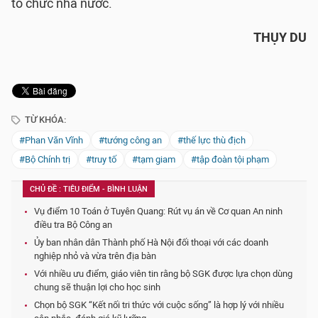
tổ chức nhà nước.
THỤY DU
TỪ KHÓA:
#Phan Văn Vĩnh
#tướng công an
#thế lực thù địch
#Bộ Chính trị
#truy tố
#tạm giam
#tập đoàn tội phạm
CHỦ ĐỀ : TIÊU ĐIỂM - BÌNH LUẬN
Vụ điểm 10 Toán ở Tuyên Quang: Rút vụ án về Cơ quan An ninh
điều tra Bộ Công an
Ủy ban nhân dân Thành phố Hà Nội đối thoại với các doanh
nghiệp nhỏ và vừa trên địa bàn
Với nhiều ưu điểm, giáo viên tin rằng bộ SGK được lựa chọn dùng
chung sẽ thuận lợi cho học sinh
Chọn bộ SGK “Kết nối tri thức với cuộc sống” là hợp lý với nhiều