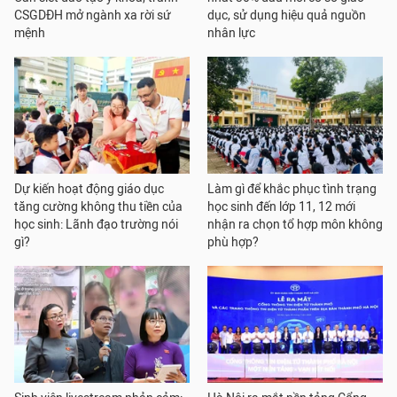
CSGDĐH mở ngành xa rời sứ
dục, sử dụng hiệu quả nguồn
mệnh
nhân lực
Dự kiến hoạt động giáo dục
Làm gì để khắc phục tình trạng
tăng cường không thu tiền của
học sinh đến lớp 11, 12 mới
học sinh: Lãnh đạo trường nói
nhận ra chọn tổ hợp môn không
gì?
phù hợp?