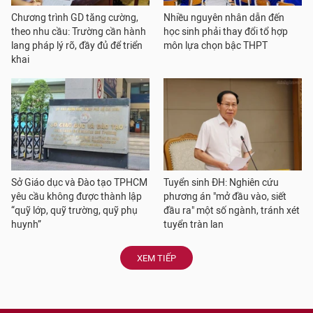
Chương trình GD tăng cường,
Nhiều nguyên nhân dẫn đến
theo nhu cầu: Trường cần hành
học sinh phải thay đổi tổ hợp
lang pháp lý rõ, đầy đủ để triển
môn lựa chọn bậc THPT
khai
Sở Giáo dục và Đào tạo TPHCM
Tuyển sinh ĐH: Nghiên cứu
yêu cầu không được thành lập
phương án "mở đầu vào, siết
“quỹ lớp, quỹ trường, quỹ phụ
đầu ra" một số ngành, tránh xét
huynh”
tuyển tràn lan
XEM TIẾP