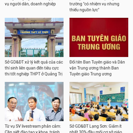
vụ người dân, doanh nghiệp
trường "có nhiệm vụ nhưng
thiếu nguồn lực"
Sở GD&ĐT xử lý kết quả của các
Đổi tên Ban Tuyên giáo và Dân
thí sinh liên quan đến tiêu cực
vận Trung ương thành Ban
thi tốt nghiệp THPT ở Quảng Trị
Tuyên giáo Trung ương
Từ vụ SV livestream phản cảm:
Sở GD&ĐT Lạng Sơn: Giảm ít
Cần siết đào tạo y khoa, tránh
nhất 30% đầu mối cơ sở giáo