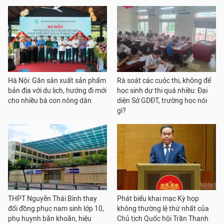
Hà Nội: Gắn sản xuất sản phẩm
Rà soát các cuộc thi, không để
bản địa với du lịch, hướng đi mới
học sinh dự thi quá nhiều: Đại
cho nhiều bà con nông dân
diện Sở GDĐT, trường học nói
gì?
THPT Nguyễn Thái Bình thay
Phát biểu khai mạc Kỳ họp
đổi đồng phục nam sinh lớp 10,
không thường lệ thứ nhất của
phụ huynh băn khoăn, hiệu
Chủ tịch Quốc hội Trần Thanh