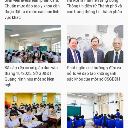
Sinh viên livestream phản cảm:
Hà Nội ra mắt nền tảng Cổng
Chuẩn mực đào tạo y khoa cần
Thông tin điện tử Thành phố và
được đặt ra ở mức cao hơn lĩnh
các trang thông tin thành phần
vực khác
Đã sắp xếp cơ sở giáo dục vào
Phát ngôn coi thường y đức và
tháng 10/2025, Sở GD&ĐT
nỗi lo về đào tạo khối ngành
Quảng Ninh nêu một số kiến
sức khỏe của một số CSGDĐH
nghị