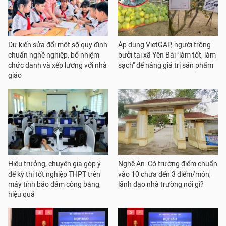
Dự kiến sửa đổi một số quy định
Áp dụng VietGAP, người trồng
chuẩn nghề nghiệp, bổ nhiệm
bưởi tại xã Yên Bài "làm tốt, làm
chức danh và xếp lương với nhà
sạch" để nâng giá trị sản phẩm
giáo
Hiệu trưởng, chuyên gia góp ý
Nghệ An: Có trường điểm chuẩn
để kỳ thi tốt nghiệp THPT trên
vào 10 chưa đến 3 điểm/môn,
máy tính bảo đảm công bằng,
lãnh đạo nhà trường nói gì?
hiệu quả