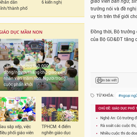
Nhân dân
6 kiến nghị
tỉnh/thành phố
Môn tiếng Pháp cũng 
mới chương trình son
hiện đại hoá; hoàn th
GIÁO DỤC MẦM NON
quốc tế Pháp ngữ phù 
trình giảng dạy tiếng
Bộ trưởng GD&ĐT Phù
dục quốc dân 2008-2
Cần Thơ hỗ trợ 960.000
khích các tỉnh tùy tì
đồng/người/tháng cho giáo viên,
nhân viên mầm non: Người trong
cuộc phấn khởi
"
Việc học ngoại ngữ m
giáo viên bản ngữ, si
trưởng nói và đề nghị
uy tín trên thế giới 
Đồng thời, Bộ trưởng 
Sau sắp xếp, việc
TPHCM: 4 điểm
của Bộ GD&ĐT tăng cư
điều phối giáo viên
nghẽn giáo dục