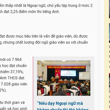
ểm thấp nhất là Ngoại ngữ, chủ yếu tập trung ở mức 2
nh đạt 2,25 điểm môn thi tiếng Anh.
ạt được mục tiêu trên là vấn đề giáo viên, dù được
g, nhưng chất lượng đội ngũ giáo viên so với chuẩn
mới có 7.964
ểu học đạt chuẩn
chiếm 37,19%;
g Anh THCS đạt
17.028 giáo viên
12%).
ều thời gian và
“Nếu dạy Ngoại ngữ mà
huẩn và học sinh