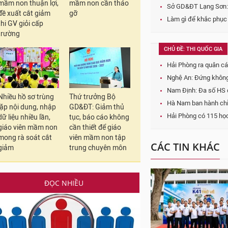
mầm non thuận lợi,
mầm non cần tháo
đề xuất cắt giảm
gỡ
thi GV giỏi cấp
trường
In bài viết
TỪ KHÓA:
#ngoại ng
Nhiều hồ sơ trùng
Thứ trưởng Bộ
lặp nội dung, nhập
GD&ĐT: Giảm thủ
CHỦ ĐỀ: GIÁO DỤC PHỔ
dữ liệu nhiều lần,
tục, báo cáo không
Nghệ An: Có trường đ
giáo viên mầm non
cần thiết để giáo
Rà soát các cuộc thi,
mong rà soát cắt
viên mầm non tập
giảm
trung chuyên môn
Nhiều cuộc thi do doa
Sở GD&ĐT Lạng Sơn: G
Làm gì để khắc phục 
ĐỌC NHIỀU
CHỦ ĐỀ: THI QUỐC GIA
Hải Phòng ra quân cá