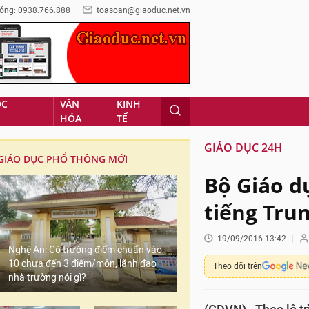
óng: 0938.766.888
toasoan@giaoduc.net.vn
ỌC
VĂN
KINH
HÓA
TẾ
GIÁO DỤC 24H
GIÁO DỤC PHỔ THÔNG MỚI
Bộ Giáo d
tiếng Tru
19/09/2016 13:42
Nghệ An: Có trường điểm chuẩn vào
10 chưa đến 3 điểm/môn, lãnh đạo
Theo dõi trên
nhà trường nói gì?