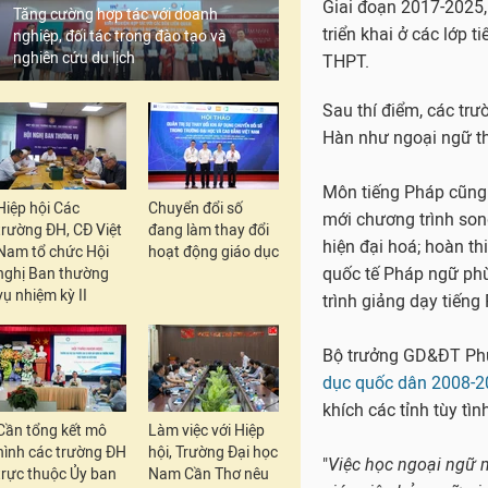
Tăng cường hợp tác với doanh
Từ năm học 2016 - 2
nghiệp, đối tác trong đào tạo và
triển khai dạy học th
nghiên cứu du lịch
ngoại ngữ 2, để tới n
lớp 6 ở các địa phươ
này (Hà Nội, TP.Hồ Ch
lượt mở rộng tới các
Tiếng Hàn, tiếng Phá
Hiệp hội Các
Chuyển đổi số
trường ĐH, CĐ Việt
đang làm thay đổi
ngoại ngữ thứ hai. N
Nam tổ chức Hội
hoạt động giáo dục
điểm ở lớp 6 và lớp 1
nghị Ban thường
vọng ở Hà Nội và TP.
vụ nhiệm kỳ II
Giai đoạn 2017-2025,
triển khai ở các lớp 
THPT.
Cần tổng kết mô
Làm việc với Hiệp
Sau thí điểm, các trườ
hình các trường ĐH
hội, Trường Đại học
Hàn như ngoại ngữ th
trực thuộc Ủy ban
Nam Cần Thơ nêu