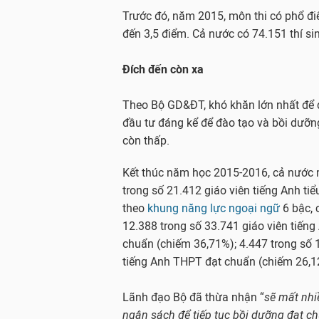
Trước đó, năm 2015, môn thi có phổ đi
đến 3,5 điểm. Cả nước có 74.151 thí si
Đích đến còn xa
Theo Bộ GD&ĐT, khó khăn lớn nhất để đ
đầu tư đáng kể để đào tạo và bồi dưỡn
còn thấp.
Kết thúc năm học 2015-2016, cả nước 
trong số 21.412 giáo viên tiếng Anh ti
theo
khung năng lực ngoại ngữ
6 bậc, 
12.388 trong số 33.741 giáo viên tiến
chuẩn (chiếm 36,71%); 4.447 trong số 
tiếng Anh THPT đạt chuẩn (chiếm 26,
Lãnh đạo Bộ đã thừa nhận “
sẽ mất nhi
ngân sách để tiếp tục bồi dưỡng đạt c