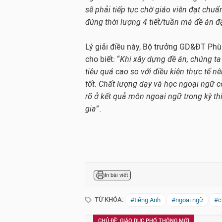
sẽ phải tiếp tục chờ giáo viên đạt chuẩ
đúng thời lượng 4 tiết/tuần mà đề án đặ
Lý giải điều này, Bộ trưởng GD&ĐT Ph
cho biết: “
Khi xây dựng đề án, chúng t
tiêu quá cao so với điều kiện thực tế n
tốt. Chất lượng dạy và học ngoại ngữ c
rõ ở kết quả môn ngoại ngữ trong kỳ t
gia
”.
In bài viết
TỪ KHÓA:
#tiếng Anh
#ngoại ngữ
#c
CHỦ ĐỀ: GIÁO DỤC PHỔ THÔNG MỚI