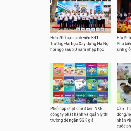
Hơn 700 cựu sinh viên K41
Hải Phò
Trường Đại học Xây dựng Hà Nội
Phú biể
hội ngộ sau 30 năm nhập học
sinh gi
Phối hợp chặt chẽ 3 bên NXB,
Cần Thơ
công ty phát hành và quản lý thị
đồng/ng
trường để ngăn SGK giả
nhân vi
cuộc ph