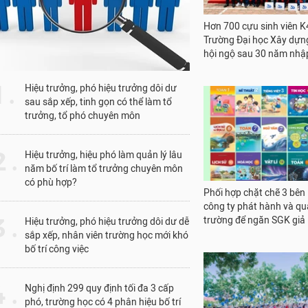
Nghệ An: Đứng không 
Nam Định: Đa số HS đ
Hà Nam ban hành chỉ 
Hải Phòng có 115 học
1 .
Hiệu trưởng, phó hiệu trưởng dôi dư
CÁC TIN KHÁC
sau sắp xếp, tinh gọn có thể làm tổ
trưởng, tổ phó chuyên môn
 .
Hiệu trưởng, hiệu phó làm quản lý lâu
năm bố trí làm tổ trưởng chuyên môn
có phù hợp?
 .
Hiệu trưởng, phó hiệu trưởng dôi dư dễ
sắp xếp, nhân viên trường học mới khó
Hơn 700 cựu sinh viên K
bố trí công việc
Trường Đại học Xây dựn
hội ngộ sau 30 năm nhậ
 .
Nghị định 299 quy định tối đa 3 cấp
phó, trường học có 4 phân hiệu bố trí