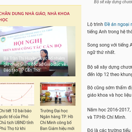
CHÂN DUNG NHÀ GIÁO, NHÀ KHOA
HỌC
Bà Trần Thị Huyền được bổ nhiệm
giữ chức Giám đốc Sở Giáo dục và
Đào tạo TP Cần Thơ
Bộ sẽ xây dựng chươn
Chi tiết 10 bài báo
Trường Đại học
Lộ trình
Đề án ngoại 
quốc tế của Phó
Ngân hàng TP. Hồ
tiếng Anh trong hệ t
Chủ tịch UBND tỉnh
Chí Minh công bố
Phú Thọ từ khi
Ban Giám hiệu mới