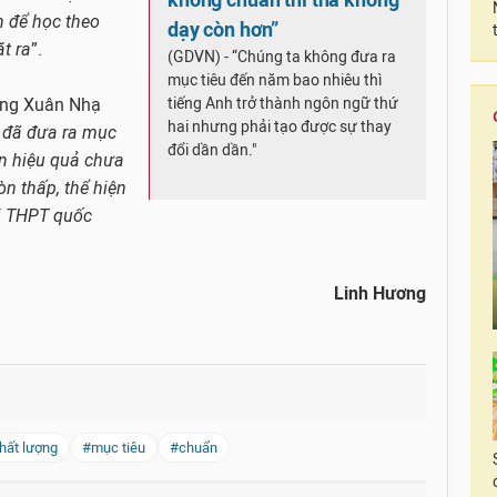
không chuẩn thì thà không
n để học theo
dạy còn hơn”
t ra
”.
(GDVN) - “Chúng ta không đưa ra
mục tiêu đến năm bao nhiêu thì
ùng Xuân Nhạ
tiếng Anh trở thành ngôn ngữ thứ
hai nhưng phải tạo được sự thay
a đã đưa ra mục
đổi dần dần."
ên hiệu quả chưa
òn thấp, thể hiện
hi THPT quốc
Linh Hương
hất lượng
#mục tiêu
#chuẩn