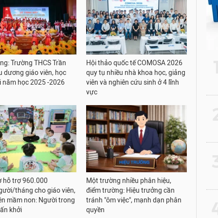
ng: Trường THCS Trần
Hội thảo quốc tế COMOSA 2026
u dương giáo viên, học
quy tụ nhiều nhà khoa học, giảng
ỏi năm học 2025 -2026
viên và nghiên cứu sinh ở 4 lĩnh
vực
2
3
 hỗ trợ 960.000
Một trường nhiều phân hiệu,
ười/tháng cho giáo viên,
điểm trường: Hiệu trưởng cần
ên mầm non: Người trong
tránh "ôm việc", mạnh dạn phân
4
ấn khởi
quyền