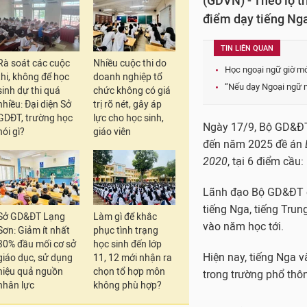
(GDVN) - Theo lộ t
điểm dạy tiếng Nga
TIN LIÊN QUAN
Rà soát các cuộc
Nhiều cuộc thi do
Học ngoại ngữ giờ mới
thi, không để học
doanh nghiệp tổ
“Nếu dạy Ngoại ngữ m
sinh dự thi quá
chức không có giá
nhiều: Đại diện Sở
trị rõ nét, gây áp
GDĐT, trường học
lực cho học sinh,
Ngày 17/9, Bộ GD&ĐT 
nói gì?
giáo viên
đến năm 2025 đề án
2020
, tại 6 điểm cầu
Lãnh đạo Bộ GD&ĐT c
tiếng Nga, tiếng Tru
Sở GD&ĐT Lạng
Làm gì để khắc
vào năm học tới.
Sơn: Giảm ít nhất
phục tình trạng
30% đầu mối cơ sở
học sinh đến lớp
Hiện nay, tiếng Nga 
giáo dục, sử dụng
11, 12 mới nhận ra
hiệu quả nguồn
chọn tổ hợp môn
trong trường phổ thôn
nhân lực
không phù hợp?