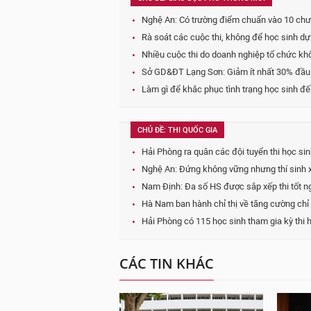
Nghệ An: Có trường điểm chuẩn vào 10 chư
Rà soát các cuộc thi, không để học sinh dự 
Nhiều cuộc thi do doanh nghiệp tổ chức không
Sở GD&ĐT Lạng Sơn: Giảm ít nhất 30% đầu 
Làm gì để khắc phục tình trạng học sinh đ
CHỦ ĐỀ: THI QUỐC GIA
Hải Phòng ra quân các đội tuyển thi học si
Nghệ An: Đứng không vững nhưng thí sinh xu
Nam Định: Đa số HS được sắp xếp thi tốt ng
Hà Nam ban hành chỉ thị về tăng cường chỉ
Hải Phòng có 115 học sinh tham gia kỳ thi 
CÁC TIN KHÁC