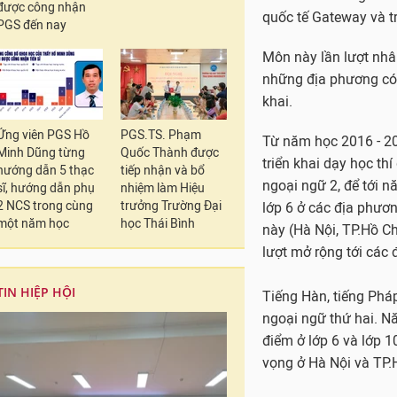
được công nhận
Song song với tiếng 
PGS đến nay
ngữ thứ nhất.
Bộ sẽ xây dựng chươn
đến lớp 12 theo khun
Ứng viên PGS Hồ
PGS.TS. Phạm
Bộ cũng sớm thẩm địn
Minh Dũng từng
Quốc Thành được
giáo khoa và học liệu
hướng dẫn 5 thạc
tiếp nhận và bổ
sĩ, hướng dẫn phụ
nhiệm làm Hiệu
Năm học 2016-2017, 
2 NCS trong cùng
trưởng Trường Đại
một năm học
học Thái Bình
và TP.Hồ Chí Minh.
Đó là các trường tiể
quốc tế Gateway và t
TIN HIỆP HỘI
Môn này lần lượt nhân
những địa phương có 
khai.