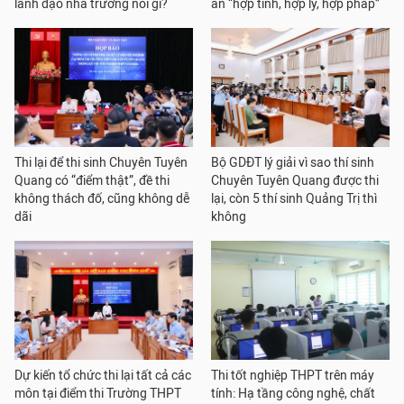
lãnh đạo nhà trường nói gì?
án “hợp tình, hợp lý, hợp pháp”
Thi lại để thi sinh Chuyên Tuyên
Bộ GDĐT lý giải vì sao thí sinh
Quang có “điểm thật”, đề thi
Chuyên Tuyên Quang được thi
không thách đố, cũng không dễ
lại, còn 5 thí sinh Quảng Trị thì
dãi
không
Dự kiến tổ chức thi lại tất cả các
Thi tốt nghiệp THPT trên máy
môn tại điểm thi Trường THPT
tính: Hạ tầng công nghệ, chất