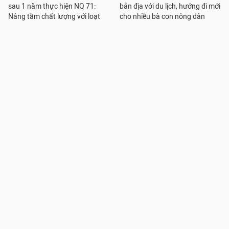
sau 1 năm thực hiện NQ 71:
bản địa với du lịch, hướng đi mới
Nâng tầm chất lượng với loạt
cho nhiều bà con nông dân
chính sách đặc thù
Rà soát các cuộc thi, không để
THPT Nguyễn Thái Bình thay
học sinh dự thi quá nhiều: Đại
đổi đồng phục nam sinh lớp 10,
diện Sở GDĐT, trường học nói
phụ huynh băn khoăn, hiệu
gì?
trưởng nói gì?