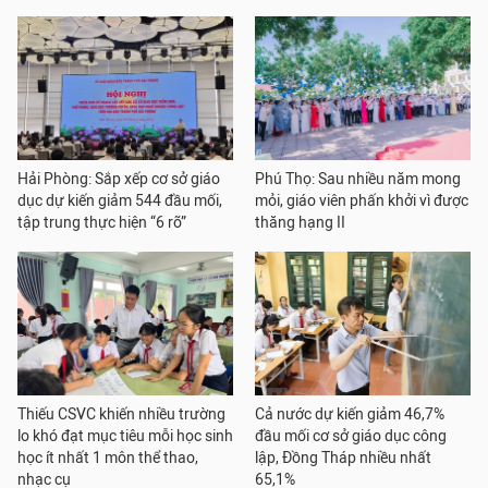
Hải Phòng: Sắp xếp cơ sở giáo
Phú Thọ: Sau nhiều năm mong
dục dự kiến giảm 544 đầu mối,
mỏi, giáo viên phấn khởi vì được
tập trung thực hiện “6 rõ”
thăng hạng II
Thiếu CSVC khiến nhiều trường
Cả nước dự kiến giảm 46,7%
lo khó đạt mục tiêu mỗi học sinh
đầu mối cơ sở giáo dục công
học ít nhất 1 môn thể thao,
lập, Đồng Tháp nhiều nhất
nhạc cụ
65,1%