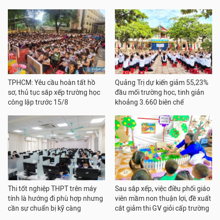
TPHCM: Yêu cầu hoàn tất hồ
Quảng Trị dự kiến giảm 55,23%
sơ, thủ tục sắp xếp trường học
đầu mối trường học, tinh giản
công lập trước 15/8
khoảng 3.660 biên chế
Thi tốt nghiệp THPT trên máy
Sau sắp xếp, việc điều phối giáo
tính là hướng đi phù hợp nhưng
viên mầm non thuận lợi, đề xuất
cần sự chuẩn bị kỹ càng
cắt giảm thi GV giỏi cấp trường