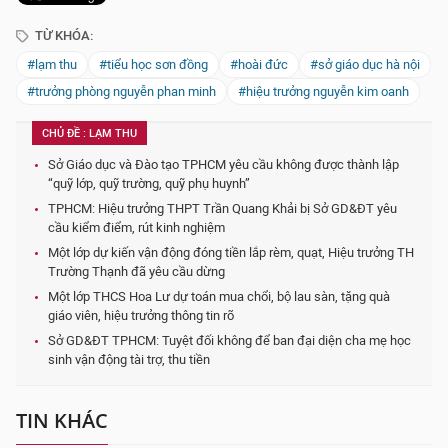
TỪ KHÓA:
#lạm thu
#tiểu học sơn đồng
#hoài đức
#sở giáo dục hà nội
#trưởng phòng nguyễn phan minh
#hiệu trưởng nguyễn kim oanh
CHỦ ĐỀ : LẠM THU
Sở Giáo dục và Đào tạo TPHCM yêu cầu không được thành lập
“quỹ lớp, quỹ trường, quỹ phụ huynh”
TPHCM: Hiệu trưởng THPT Trần Quang Khải bị Sở GD&ĐT yêu
cầu kiểm điểm, rút kinh nghiệm
Một lớp dự kiến vận động đóng tiền lắp rèm, quạt, Hiệu trưởng TH
Trường Thạnh đã yêu cầu dừng
Một lớp THCS Hoa Lư dự toán mua chổi, bộ lau sàn, tặng quà
giáo viên, hiệu trưởng thông tin rõ
Sở GD&ĐT TPHCM: Tuyệt đối không để ban đại diện cha mẹ học
sinh vận động tài trợ, thu tiền
TIN KHÁC