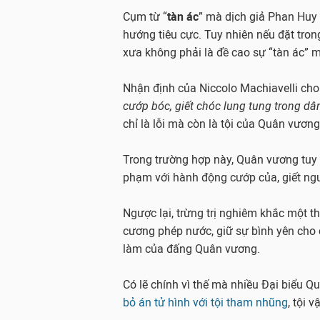
Cụm từ “
tàn ác
” mà dịch giả Phan Huy 
hướng tiêu cực. Tuy nhiên nếu đặt trong
xưa không phải là đề cao sự “tàn ác” m
Nhận định của Niccolo Machiavelli ch
cướp bóc, giết chóc lung tung trong d
chỉ là lỗi mà còn là tội của Quân vươn
Trong trường hợp này, Quân vương tuy 
phạm với hành động cướp của, giết ngư
Ngược lại, trừng trị nghiêm khắc một th
cương phép nước, giữ sự bình yên cho 
làm của đấng Quân vương.
Có lẽ chính vì thế mà nhiều Đại biểu Q
bỏ án tử hình với tội tham nhũng
, tội 