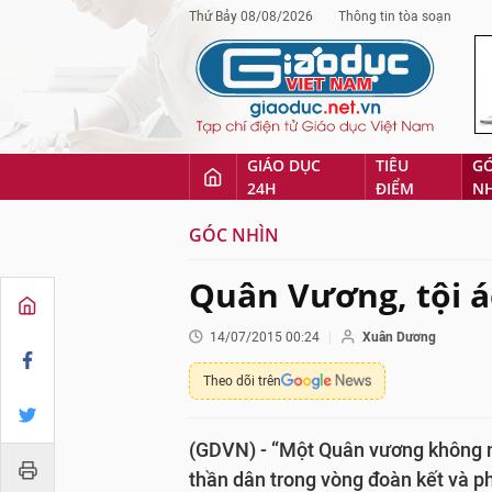
Thứ Bảy 08/08/2026
Thông tin tòa soạn
GIÁO DỤC
TIÊU
G
24H
ĐIỂM
N
GÓC NHÌN
Quân Vương, tội á
14/07/2015 00:24
Xuân Dương
Theo dõi trên
(GDVN) - “Một Quân vương không nê
thần dân trong vòng đoàn kết và p