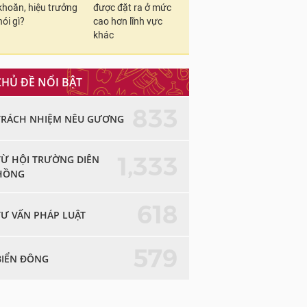
khoăn, hiệu trưởng
được đặt ra ở mức
nói gì?
cao hơn lĩnh vực
khác
CHỦ ĐỀ NỔI BẬT
833
TRÁCH NHIỆM NÊU GƯƠNG
1,333
TỪ HỘI TRƯỜNG DIÊN
HỒNG
618
TƯ VẤN PHÁP LUẬT
579
BIỂN ĐÔNG