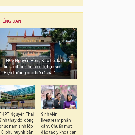
TIẾNG DÂN
THCS Nguyễn Hồng Đào tiết lộ thông
tin cá nhân phụ huynh, học sinh:
Hiệu trưởng nói do "sơ suất"
THPT Nguyễn Thái
Sinh viên
Bình thay đổi đồng
livestream phản
phục nam sinh lớp
cảm: Chuẩn mực
10, phụ huynh băn
đào tạo y khoa cần