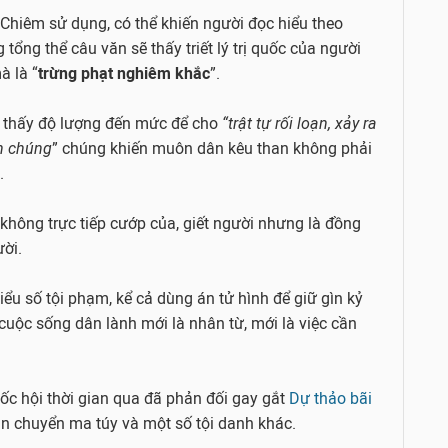
Chiêm sử dụng, có thể khiến người đọc hiểu theo
 tổng thể câu văn sẽ thấy triết lý trị quốc của người
à là “
trừng phạt nghiêm khắc
”.
o thấy độ lượng đến mức để cho
“trật tự rối loạn, xảy ra
ân chúng
” chúng khiến muôn dân kêu than không phải
g.
không trực tiếp cướp của, giết người nhưng là đồng
ời.
iểu số tội phạm, kể cả dùng án tử hình để giữ gìn kỷ
cuộc sống dân lành mới là nhân từ, mới là việc cần
uốc hội thời gian qua đã phản đối gay gắt
Dự thảo bãi
vận chuyển ma túy và một số tội danh khác.