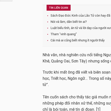
TIN LIÊN QUAN
Sách Đạo Đức Kinh của Lão Tử còn hay đã 
Nói và làm, dân biết tin ai?
Luật biểu tình, án tử và lời dạy của người xư
Tham "vinh quang”
Cái mà ai cũng biết nhưng ít người thấy
Nhà văn, nhà nghiên cứu nổi tiếng Ng
Khê, Quảng Oai, Sơn Tây) nhưng sống c
Trước khi mất ông đã viết và biên soạ
học, Triết học, Ngôn ngữ… Trong số nà
tử”.
Tên cuốn sách cho thấy tác giả muốn ng
những phép đối nhân xử thế, những su
chỉ là bói toán, mê tín dị đoan. [1]