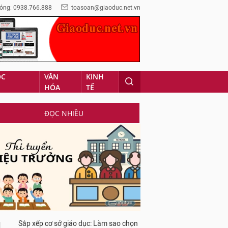
óng: 0938.766.888
toasoan@giaoduc.net.vn
ỌC
VĂN
KINH
HÓA
TẾ
ĐỌC NHIỀU
Sắp xếp cơ sở giáo dục: Làm sao chọn