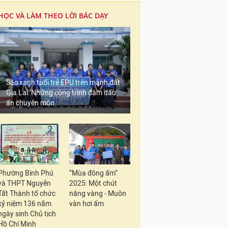
HỌC VÀ LÀM THEO LỜI BÁC DẠY
Sắc xanh tuổi trẻ EPU trên mảnh đất
Gia Lai: Những công trình đậm dấu
ấn chuyên môn
Phường Bình Phú
“Mùa đông ấm”
và THPT Nguyễn
2025: Một chút
Tất Thành tổ chức
nắng vàng - Muôn
kỷ niệm 136 năm
vàn hơi ấm
ngày sinh Chủ tịch
Hồ Chí Minh