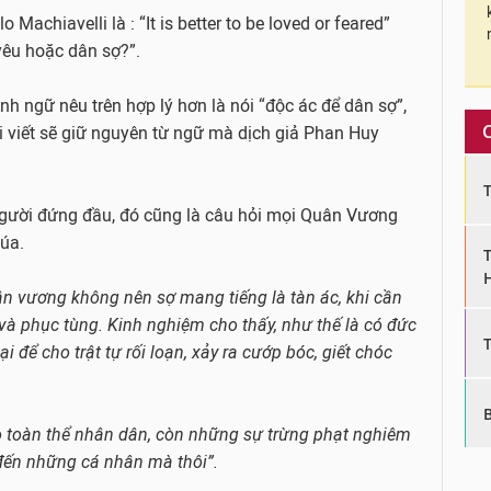
Machiavelli là : “It is better to be loved or feared”
 yêu hoặc dân sợ?”.
h ngữ nêu trên hợp lý hơn là nói “độc ác để dân sợ”,
ời viết sẽ giữ nguyên từ ngữ mà dịch giả Phan Huy
người đứng đầu, đó cũng là câu hỏi mọi Quân Vương
húa.
n vương không nên sợ mang tiếng là tàn ác, khi cần
và phục tùng. Kinh nghiệm cho thấy, như thế là có đức
 để cho trật tự rối loạn, xảy ra cướp bóc, giết chóc
o toàn thể nhân dân, còn những sự trừng phạt nghiêm
ến những cá nhân mà thôi”.