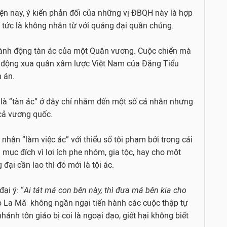
iện nay, ý kiến phản đối của những vị ĐBQH này là hợp
m tức là không nhân từ với quảng đại quần chúng.
 hành động tàn ác của một Quân vương. Cuộc chiến mà
nh động xua quân xâm lược Việt Nam của Đặng Tiểu
n án.
 là “tàn ác” ở đây chỉ nhằm đến một số cá nhân nhưng
 cả vương quốc.
nhận “làm việc ác” với thiểu số tội phạm bởi trong cái
 mục đích vì lợi ích phe nhóm, gia tộc, hay cho một
đại cần lao thì đó mới là tội ác.
ại ý: “
Ai tát má con bên này, thì đưa má bên kia cho
áo La Mã không ngần ngại tiến hành các cuộc thập tự
hánh tôn giáo bị coi là ngoại đạo, giết hại không biết