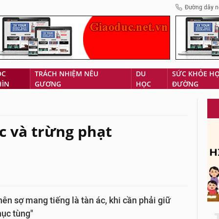
Đường dây n
ÓC
TRÁCH NHIỆM NÊU
DU
SỨC KHỎE H
HÌN
GƯƠNG
HỌC
ĐƯỜNG
c và trừng phạt
n sợ mang tiếng là tàn ác, khi cần phải giữ
hục tùng"