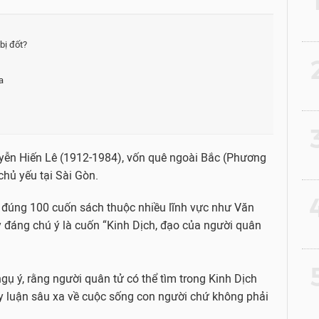
bị đốt?
2
a
3
uyễn Hiến Lê (1912-1984), vốn quê ngoài Bắc (Phương
hủ yếu tại Sài Gòn.
4
n đúng 100 cuốn sách thuộc nhiều lĩnh vực như Văn
y đáng chú ý là cuốn “Kinh Dịch, đạo của người quân
5
ụ ý, rằng người quân tử có thể tìm trong Kinh Dịch
y luận sâu xa về cuộc sống con người chứ không phải