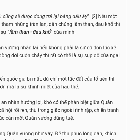
ì cũng sẽ được đong trả lại bằng đấu ấy
”. [2] Nếu một
 tham nhũng tràn lan, dân chúng lầm than, đau khổ thì
 sự “
lầm than - đau khổ
” của mình.
n vương nhận lại nếu không phải là sự cô đơn lúc xế
dòng đời cuộn chảy thì rất có thể là sự sụp đổ của ngai
quốc gia bị mất, dù chỉ một tấc đất của tổ tiên thì
đơn mà là sự khinh miệt của hậu thế.
 an nhàn hưởng lợi, khó có thể phân biệt giữa Quân
 hội rối ren, thù trong giặc ngoài rình rập, chiến tranh
 lúc cần một Quân vương dũng tuệ.
ng Quân vương như vậy. Để thu phục lòng dân, khích