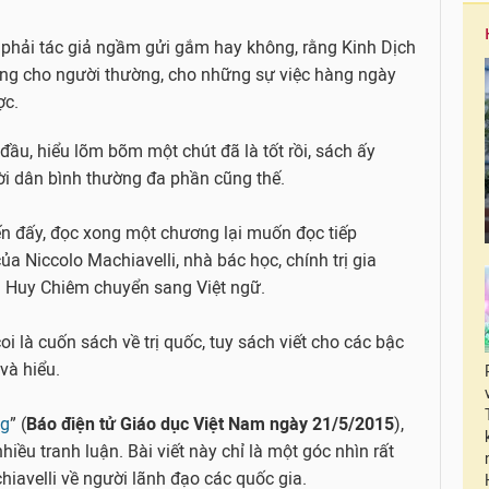
 phải tác giả ngầm gửi gắm hay không, rằng Kinh Dịch
ng cho người thường, cho những sự việc hàng ngày
ợc.
đầu, hiểu lõm bõm một chút đã là tốt rồi, sách ấy
gười dân bình thường đa phần cũng thế.
n đấy, đọc xong một chương lại muốn đọc tiếp
 Niccolo Machiavelli, nhà bác học, chính trị gia
n Huy Chiêm chuyển sang Việt ngữ.
oi là cuốn sách về trị quốc, tuy sách viết cho các bậc
và hiểu.
ng
” (
Báo điện tử Giáo dục Việt Nam ngày 21/5/2015
),
iều tranh luận. Bài viết này chỉ là một góc nhìn rất
iavelli về người lãnh đạo các quốc gia.