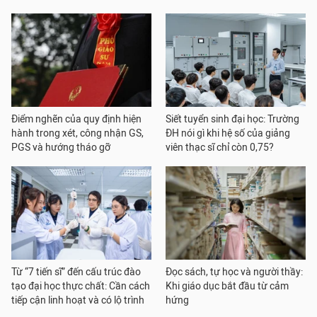
Điểm nghẽn của quy định hiện
Siết tuyển sinh đại học: Trường
hành trong xét, công nhận GS,
ĐH nói gì khi hệ số của giảng
PGS và hướng tháo gỡ
viên thạc sĩ chỉ còn 0,75?
Từ “7 tiến sĩ” đến cấu trúc đào
Đọc sách, tự học và người thầy:
tạo đại học thực chất: Cần cách
Khi giáo dục bắt đầu từ cảm
tiếp cận linh hoạt và có lộ trình
hứng