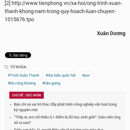
[2] http://www.tienphong.vn/xa-hoi/ong-trinh-xuan-
thanh-khong-nam-trong-quy-hoach-luan-chuyen-
1015676.tpo
Xuân Dương
TỪ KHÓA:
#Trịnh Xuân Thanh
#đại biểu quốc hội
#pvc
#bộ công thương
#hậu giang
CHỦ ĐỀ : GÓC NHÌN
Báo chí và vai trò thúc đẩy phát triển công nghiệp văn hoá trong
kỷ nguyên mới
"Thầy ơi, em chỉ thiếu 0,1 điểm là đủ học sinh giỏi!": Giáo viên ứng
xử ra sao?
Giữa cơn bão AI, người thầy vẫn là trái tim của giáo dục