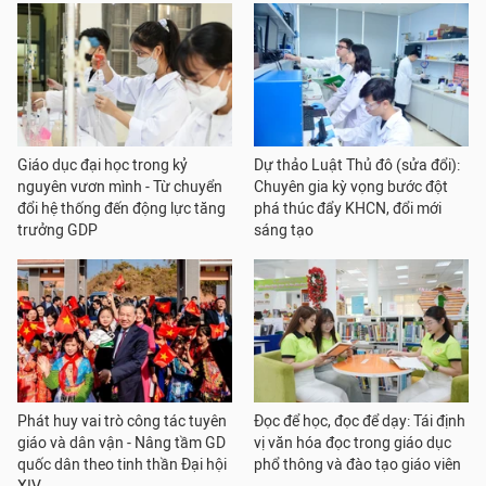
Giáo dục đại học trong kỷ
Dự thảo Luật Thủ đô (sửa đổi):
nguyên vươn mình - Từ chuyển
Chuyên gia kỳ vọng bước đột
đổi hệ thống đến động lực tăng
phá thúc đẩy KHCN, đổi mới
trưởng GDP
sáng tạo
Phát huy vai trò công tác tuyên
Đọc để học, đọc để dạy: Tái định
giáo và dân vận - Nâng tầm GD
vị văn hóa đọc trong giáo dục
quốc dân theo tinh thần Đại hội
phổ thông và đào tạo giáo viên