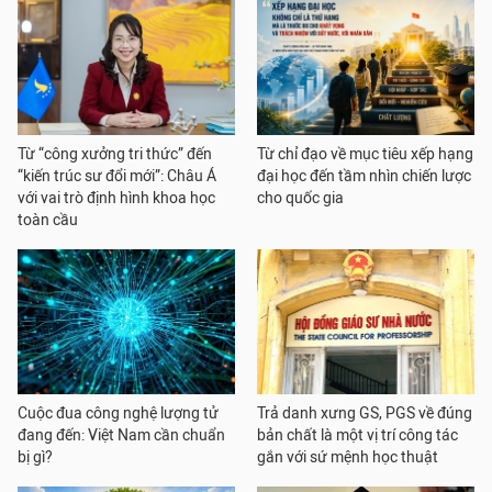
Từ “công xưởng tri thức” đến
Từ chỉ đạo về mục tiêu xếp hạng
“kiến trúc sư đổi mới”: Châu Á
đại học đến tầm nhìn chiến lược
với vai trò định hình khoa học
cho quốc gia
toàn cầu
Cuộc đua công nghệ lượng tử
Trả danh xưng GS, PGS về đúng
đang đến: Việt Nam cần chuẩn
bản chất là một vị trí công tác
bị gì?
gắn với sứ mệnh học thuật