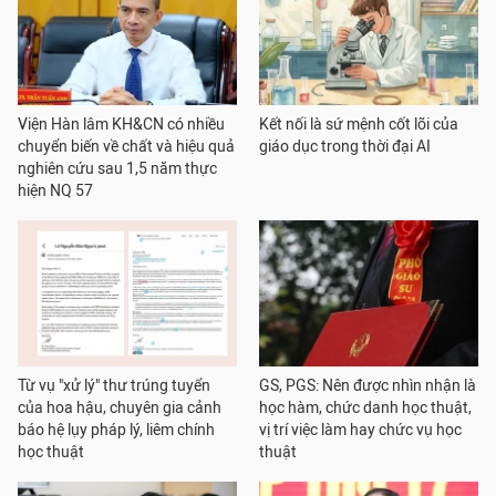
Viện Hàn lâm KH&CN có nhiều
Kết nối là sứ mệnh cốt lõi của
chuyển biến về chất và hiệu quả
giáo dục trong thời đại AI
nghiên cứu sau 1,5 năm thực
hiện NQ 57
Từ vụ "xử lý" thư trúng tuyển
GS, PGS: Nên được nhìn nhận là
của hoa hậu, chuyên gia cảnh
học hàm, chức danh học thuật,
báo hệ lụy pháp lý, liêm chính
vị trí việc làm hay chức vụ học
học thuật
thuật