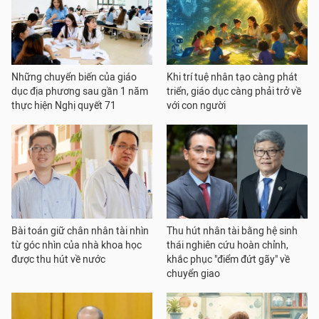
Những chuyển biến của giáo
Khi trí tuệ nhân tạo càng phát
dục địa phương sau gần 1 năm
triển, giáo dục càng phải trở về
thực hiện Nghị quyết 71
với con người
Bài toán giữ chân nhân tài nhìn
Thu hút nhân tài bằng hệ sinh
từ góc nhìn của nhà khoa học
thái nghiên cứu hoàn chỉnh,
được thu hút về nước
khắc phục "điểm đứt gãy" về
chuyển giao