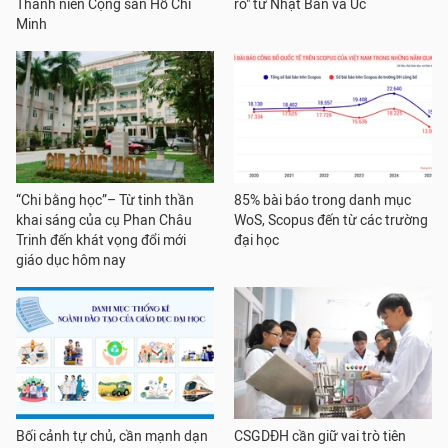
Thanh niên Cộng sản Hồ Chí
ro" từ Nhật Bản và Úc
Minh
“Chi bằng học”– Từ tinh thần
85% bài báo trong danh mục
khai sáng của cụ Phan Châu
WoS, Scopus đến từ các trường
Trinh đến khát vọng đổi mới
đại học
giáo dục hôm nay
Bối cảnh tự chủ, cần mạnh dạn
CSGDĐH cần giữ vai trò tiên