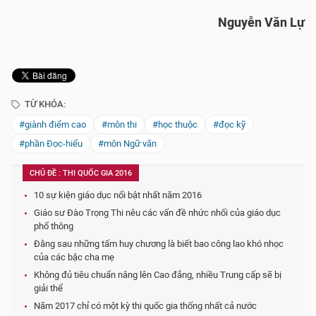
Nguyễn Văn Lự
TỪ KHÓA:
#giành điểm cao
#môn thi
#học thuộc
#đọc kỹ
#phần Đọc-hiểu
#môn Ngữ văn
CHỦ ĐỀ : THI QUỐC GIA 2016
10 sự kiện giáo dục nổi bật nhất năm 2016
Giáo sư Đào Trọng Thi nêu các vấn đề nhức nhối của giáo dục
phổ thông
Đằng sau những tấm huy chương là biết bao công lao khó nhọc
của các bậc cha mẹ
Không đủ tiêu chuẩn nâng lên Cao đẳng, nhiều Trung cấp sẽ bị
giải thể
Năm 2017 chỉ có một kỳ thi quốc gia thống nhất cả nước