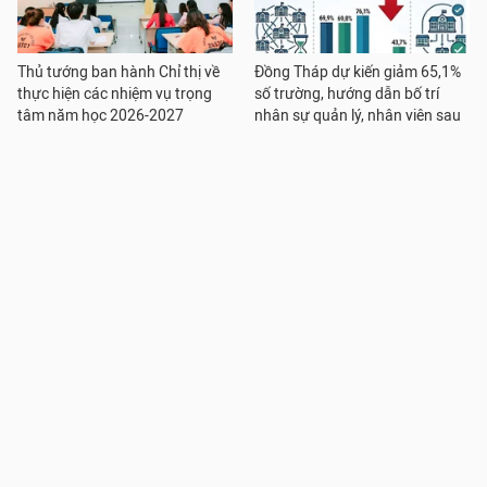
Thủ tướng ban hành Chỉ thị về
Đồng Tháp dự kiến giảm 65,1%
thực hiện các nhiệm vụ trọng
số trường, hướng dẫn bố trí
tâm năm học 2026-2027
nhân sự quản lý, nhân viên sau
sắp xếp
Đại học Kinh tế Quốc dân trao
Sẽ giảm hơn 17.000 đầu mối cơ
bằng tốt nghiệp cho hơn 2.000
sở giáo dục công lập
sinh viên đại học chính quy