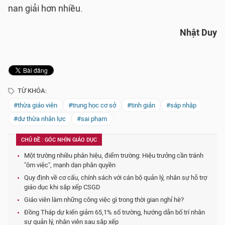
nan giải hơn nhiều.
Nhật Duy
TỪ KHÓA:
#thừa giáo viên
#trung học cơ sở
#tinh giản
#sáp nhập
#dư thừa nhân lực
#sai phạm
CHỦ ĐỀ : GÓC NHÌN GIÁO DỤC
Một trường nhiều phân hiệu, điểm trường: Hiệu trưởng cần tránh
"ôm việc", mạnh dạn phân quyền
Quy định về cơ cấu, chính sách với cán bộ quản lý, nhân sự hỗ trợ
giáo dục khi sắp xếp CSGD
Giáo viên làm những công việc gì trong thời gian nghỉ hè?
Đồng Tháp dự kiến giảm 65,1% số trường, hướng dẫn bố trí nhân
sự quản lý, nhân viên sau sắp xếp