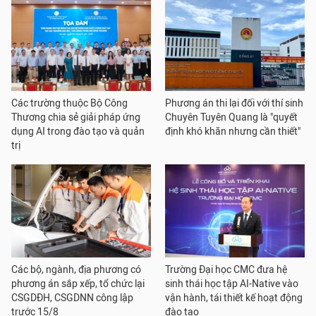
Các trường thuộc Bộ Công
Phương án thi lại đối với thí sinh
Thương chia sẻ giải pháp ứng
Chuyên Tuyên Quang là "quyết
dụng AI trong đào tạo và quản
định khó khăn nhưng cần thiết"
trị
Các bộ, ngành, địa phương có
Trường Đại học CMC đưa hệ
phương án sắp xếp, tổ chức lại
sinh thái học tập AI-Native vào
CSGDĐH, CSGDNN công lập
vận hành, tái thiết kế hoạt động
trước 15/8
đào tạo