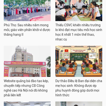
Phú Thọ: Sau nhiều năm mong
Thiếu CSVC khiến nhiều trường
mỏi, giáo viên phấn khởi vì được
lo khó đạt mục tiêu mỗi học sinh
thăng hạng II
học ít nhất 1 môn thể thao,
nhạc cụ
Website quảng bá đào tạo kép,
Dự thảo Điều lệ Ban đại diện cha
chuyển tiếp nhưng CĐ Công
mẹ học sinh: Không được ép
nghệ cao Hà Nội nói đó không
phụ huynh đóng góp dưới mọi
phải liên kết
hình thức