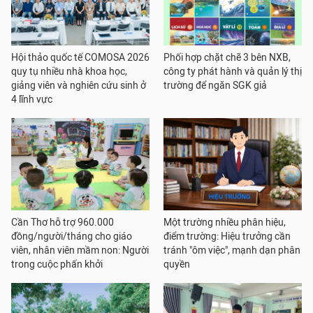
Hội thảo quốc tế COMOSA 2026
Phối hợp chặt chẽ 3 bên NXB,
quy tụ nhiều nhà khoa học,
công ty phát hành và quản lý thị
giảng viên và nghiên cứu sinh ở
trường để ngăn SGK giả
4 lĩnh vực
Cần Thơ hỗ trợ 960.000
Một trường nhiều phân hiệu,
đồng/người/tháng cho giáo
điểm trường: Hiệu trưởng cần
viên, nhân viên mầm non: Người
tránh "ôm việc", mạnh dạn phân
trong cuộc phấn khởi
quyền