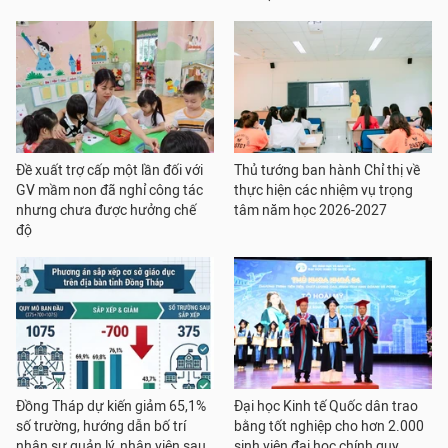
Đề xuất trợ cấp một lần đối với
Thủ tướng ban hành Chỉ thị về
GV mầm non đã nghỉ công tác
thực hiện các nhiệm vụ trọng
nhưng chưa được hưởng chế
tâm năm học 2026-2027
độ
Đồng Tháp dự kiến giảm 65,1%
Đại học Kinh tế Quốc dân trao
số trường, hướng dẫn bố trí
bằng tốt nghiệp cho hơn 2.000
nhân sự quản lý, nhân viên sau
sinh viên đại học chính quy