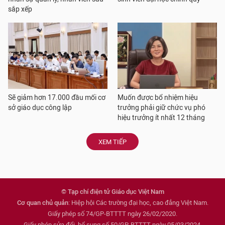
sắp xếp
Sẽ giảm hơn 17.000 đầu mối cơ
Muốn được bổ nhiệm hiệu
sở giáo dục công lập
trưởng phải giữ chức vụ phó
hiệu trưởng ít nhất 12 tháng
XEM TIẾP
© Tạp chí điện tử Giáo dục Việt Nam
Cơ quan chủ quản
: Hiệp hội Các trường đại học, cao đẳng Việt Nam.
Giấy phép số 74/GP-BTTTT ngày 26/02/2020.
Giấy phép sửa đổi, bổ sung số 50/GP-BTTTT ngày 05/03/2024.