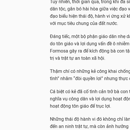
Tuy nhiên, thời gian qua, trong khi đa
n
n
n
P
P
P
dân tộc, gắn bó hài hòa giữa việc đạo 
h
h
h
đạo biểu hiện thái độ, hành vi ứng xử k
ú
ú
ú
c
c
c
với mục tiêu chung của đất nước.
t
t
t
r
r
r
ì
ì
ì
Đáng tiếc, một bộ phận giáo dân nhẹ dạ
n
n
n
do tôn giáo và lợi dụng vấn đề ô nhiễ
h
h
h
t
t
t
Formosa gây ra để kích động bà con tậ
h
h
h
trị và trật tự an toàn xã hội.
ư
ư
ư
ờ
ờ
ờ
n
n
n
Thậm chí có những kẻ công khai chống đ
g
g
g
n
n
n
tình” nhằm “đòi quyền lợi” nhưng thực ch
i
i
i
ê
ê
ê
n
n
n
Cá biệt có kẻ đã cố tình cản trở bà con
2
2
2
nghĩa vụ công dân và lợi dụng hoạt độ
0
0
0
1
1
1
hoạt động tôn giáo để trục lợi.
6
6
6
v
v
v
Những thái độ hành vi đó không chỉ l
ẫ
ẫ
ẫ
n
n
n
đến an ninh trật tự, mà còn ảnh hưởng
x
x
x