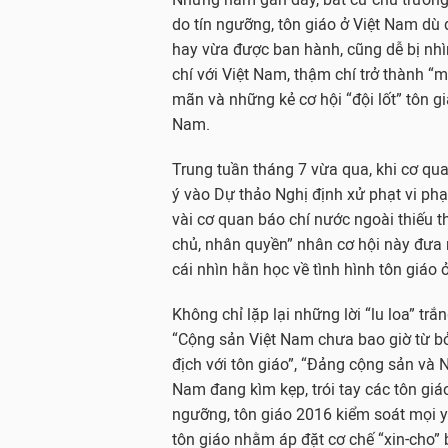
do tín ngưỡng, tôn giáo ở Việt Nam dù 
hay vừa được ban hành, cũng dễ bị nhì
chí với Việt Nam, thậm chí trở thành “
mãn và những kẻ cơ hội “đội lốt” tôn 
Nam.
Trung tuần tháng 7 vừa qua, khi cơ qu
ý vào Dự thảo Nghị định xử phạt vi phạ
vài cơ quan báo chí nước ngoài thiếu t
chủ, nhân quyền” nhân cơ hội này đưa ra
cái nhìn hằn học về tình hình tôn giáo 
Không chỉ lặp lại những lời “lu loa” trắ
“Cộng sản Việt Nam chưa bao giờ từ bỏ
địch với tôn giáo”, “Đảng cộng sản và 
Nam đang kìm kẹp, trói tay các tôn giáo
ngưỡng, tôn giáo 2016 kiểm soát mọi y
tôn giáo nhằm áp đặt cơ chế “xin-cho” b