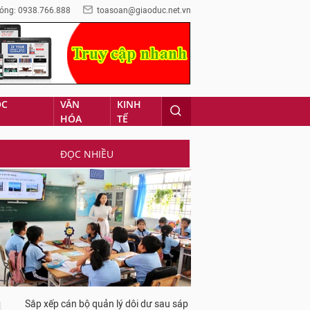
óng: 0938.766.888
toasoan@giaoduc.net.vn
ỌC
VĂN
KINH
HÓA
TẾ
ĐỌC NHIỀU
Sắp xếp cán bộ quản lý dôi dư sau sáp