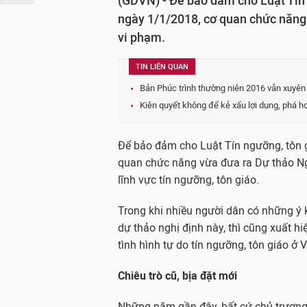
(GDVN) - Để bảo đảm cho Luật Tín 
ngày 1/1/2018, cơ quan chức năng 
vi phạm.
TIN LIÊN QUAN
Bản Phúc trình thường niên 2016 vẫn xuyên 
Kiên quyết không để kẻ xấu lợi dụng, phá h
Để bảo đảm cho Luật Tín ngưỡng, tôn g
quan chức năng vừa đưa ra Dự thảo Ng
lĩnh vực tín ngưỡng, tôn giáo.
Trong khi nhiều người dân có những ý 
dự thảo nghị định này, thì cũng xuất hi
tình hình tự do tín ngưỡng, tôn giáo ở 
Chiêu trò cũ, bịa đặt mới
Những năm gần đây, bất cứ chủ trương,