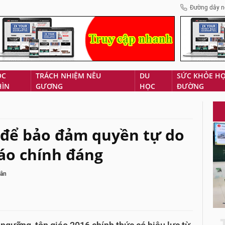
Đường dây n
ÓC
TRÁCH NHIỆM NÊU
DU
SỨC KHỎE H
HÌN
GƯƠNG
HỌC
ĐƯỜNG
t để bảo đảm quyền tự do
iáo chính đáng
dân