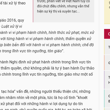
trước, phần viết về Việt Nam tuy có
ế tài xử lý theo
đôi chút điều chỉnh, nhưng vẫn thể
hiện sự kỳ thị và xuyên tạc...
giáo 2016, quy
Luật xử lý vi
ành vi vi phạm hành chính, hình thức xử phạt, mức xử
 với từng hành vi vi phạm hành chính; thẩm quyền xử
p biên bản đối với hành vi vi phạm hành chính; chế độ
 trong lĩnh vực tín ngưỡng, tôn giáo
”.
ành Nghị định xử phạt hành chính trong lĩnh vực tín
g thẩm quyền, chứ không phải là tự ý ban hành Dự thảo
 chính trong lĩnh vực tín ngưỡng, tôn giáo như một số
 tạc hóa” vấn đề, những người thiếu thiện chí, những
ăm nhăm nhìn về một phía, tức là họ cố tình “khoét
xử phạt đối với những hành vi lợi dụng tự do tín
an ninh, chủ quyền quốc gia, trật tự, an toàn xã hội,