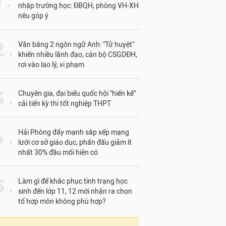
1 .
nhập trường học: ĐBQH, phòng VH-XH
nêu góp ý
 .
Văn bằng 2 ngôn ngữ Anh: "Tử huyệt"
khiến nhiều lãnh đạo, cán bộ CSGDĐH,
rơi vào lao lý, vi phạm
 .
Chuyên gia, đại biểu quốc hội "hiến kế"
cải tiến kỳ thi tốt nghiệp THPT
 .
Hải Phòng đẩy mạnh sắp xếp mạng
lưới cơ sở giáo dục, phấn đấu giảm ít
nhất 30% đầu mối hiện có
 .
Làm gì để khắc phục tình trạng học
sinh đến lớp 11, 12 mới nhận ra chọn
tổ hợp môn không phù hợp?