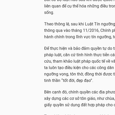
liên quan để cụ thể hóa những điều tron
sống.
Theo thông lệ, sau khi Luật Tín ngưỡng
thông qua vào tháng 11/2016, Chính p
hành chính trong lĩnh vực tín ngưỡng, t
Để thực hiện và bảo đảm quyền tự do t
pháp luật, căn cứ tình hình thực tiễn 
cứu, tham khảo luật pháp quốc tế về v
ta luôn tạo điều kiện cho các công dân
ngưỡng vọng, tôn thờ, đồng thời được th
tinh thần “tốt đời, đẹp đạo”.
Bên cạnh đó, chính quyền các địa phươn
xây dựng các cơ sở tôn giáo, như chùa,
giấy quyền sử dụng đất hợp pháp cho c
B
B
B
ả
ả
ả