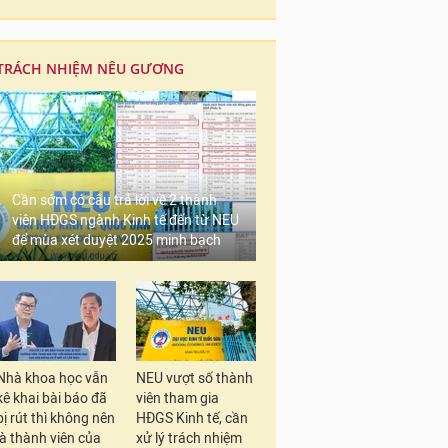
TRÁCH NHIỆM NÊU GƯƠNG
Cần sớm có câu trả lời về 2 thành
viên HĐGS ngành Kinh tế đến từ NEU
để mùa xét duyệt 2025 minh bạch
Nhà khoa học vẫn
NEU vượt số thành
kê khai bài báo đã
viên tham gia
bị rút thì không nên
HĐGS Kinh tế, cần
là thành viên của
xử lý trách nhiệm