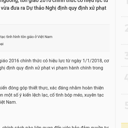
ngưỡng, tôn giáo 2016 chính thức có hiệu lực từ
vừa đưa ra Dự thảo Nghị định quy định xử phạt
2
tạc tình hình tôn giáo ở Việt Nam
oại
3
iáo 2016 chính thức có hiệu lực từ ngày 1/1/2018, cơ
hị định quy định xử phạt vi phạm hành chính trong
4
kiến đóng góp thiết thực, xác đáng nhằm hoàn thiện
ện một số ý kiến lệch lạc, cố tình bóp méo, xuyên tạc
5
Việt Nam.
 chính sách nào liên quan đến việc bảo đảm quyền tự