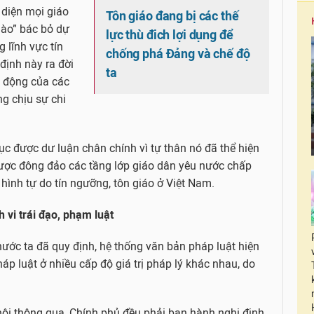
 diện mọi giáo
Tôn giáo đang bị các thế
gào” bác bỏ dự
lực thù đich lợi dụng để
 lĩnh vực tín
chống phá Đảng và chế độ
 định này ra đời
ta
t động của các
ng chịu sự chi
hục được dư luận chân chính vì tự thân nó đã thể hiện
ược đông đảo các tầng lớp giáo dân yêu nước chấp
hình tự do tín ngưỡng, tôn giáo ở Việt Nam.
vi trái đạo, phạm luật
ước ta đã quy định, hệ thống văn bản pháp luật hiện
 luật ở nhiều cấp độ giá trị pháp lý khác nhau, do
hội thông qua, Chính phủ đều phải ban hành nghị định