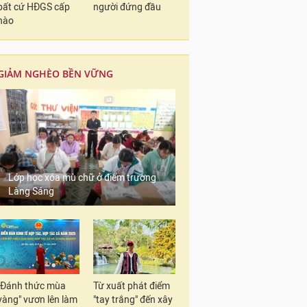
bất cứ HĐGS cấp
người đứng đầu
nào
GIẢM NGHÈO BỀN VỮNG
Lớp học xóa mù chữ ở điểm trường
Làng Sáng
"Đánh thức mùa
Từ xuất phát điểm
vàng" vươn lên làm
"tay trắng" đến xây