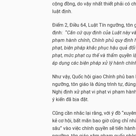
u
u
u
cộng đồng, do vậy nhất thiết phải có ch
y
y
y
luật định.
ê
ê
ê
n
n
n
t
t
t
Điểm 2, Điều 64, Luật Tín ngưỡng, tôn 
ạ
ạ
ạ
c
c
c
định: “
Căn cứ quy định của Luật này và 
t
t
t
phạm hành chính, Chính phủ quy định h
ì
ì
ì
n
n
n
phạt, biện pháp khắc phục hậu quả đối
h
h
h
phạt, mức phạt cụ thể và thẩm quyền lậ
h
h
h
ì
ì
ì
áp dụng các biện pháp xử lý hành chính
n
n
n
h
h
h
t
t
t
Như vậy, Quốc hội giao Chính phủ ban h
ô
ô
ô
ngưỡng, tôn giáo là đúng trình tự, đún
n
n
n
g
g
g
Nghị định xử phạt vi phạt vi phạm hành
i
i
i
ý kiến đã bịa đặt.
á
á
á
o
o
o
ở
ở
ở
Cũng cần nhắc lại rằng, với ý đồ “xuyên
V
V
V
i
i
i
kẻ cơ hội, bất mãn bao giờ cũng chỉ nh
ệ
ệ
ệ
sâu” vào việc chính quyền sẽ tiến hành 
t
t
t
N
N
N
ngưỡng, tôn giáo xâm phạm quốc phòng, 