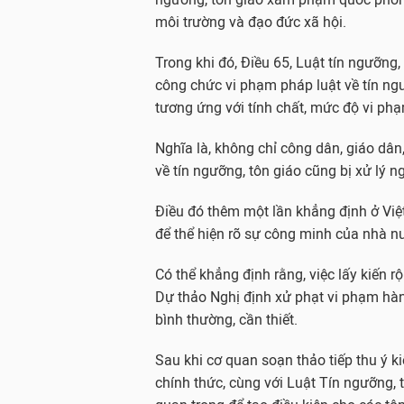
a
a
a
môi trường và đạo đức xã hội.
m
m
m
09:48 21/08/17
09:48 21/08/17
09:48 21/08/17
(
(
(
Trong khi đó, Điều 65, Luật tín ngưỡng,
G
G
G
công chức vi phạm pháp luật về tín ngư
D
D
D
tương ứng với tính chất, mức độ vi ph
V
V
V
N
N
N
Nghĩa là, không chỉ công dân, giáo dâ
)
)
)
-
-
-
về tín ngưỡng, tôn giáo cũng bị xử lý 
C
C
C
ũ
ũ
ũ
Điều đó thêm một lần khẳng định ở Việt
n
n
n
để thể hiện rõ sự công minh của nhà 
g
g
g
n
n
n
Có thể khẳng định rằng, việc lấy kiến 
h
h
h
ư
ư
ư
Dự thảo Nghị định xử phạt vi phạm hành
p
p
p
bình thường, cần thiết.
h
h
h
ú
ú
ú
Sau khi cơ quan soạn thảo tiếp thu ý 
c
c
c
chính thức, cùng với Luật Tín ngưỡng, t
t
t
t
r
r
r