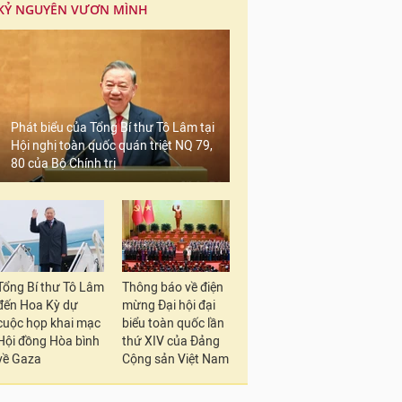
KỶ NGUYÊN VƯƠN MÌNH
Phát biểu của Tổng Bí thư Tô Lâm tại
Hội nghị toàn quốc quán triệt NQ 79,
80 của Bộ Chính trị
Tổng Bí thư Tô Lâm
Thông báo về điện
đến Hoa Kỳ dự
mừng Đại hội đại
cuộc họp khai mạc
biểu toàn quốc lần
Hội đồng Hòa bình
thứ XIV của Đảng
về Gaza
Cộng sản Việt Nam