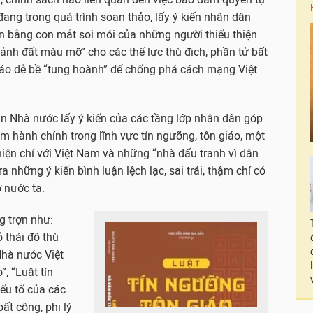
đang trong quá trình soạn thảo, lấy ý kiến nhân dân
n bằng con mắt soi mói của những người thiếu thiện
mảnh đất màu mỡ” cho các thế lực thù địch, phần tử bất
giáo dễ bề “tung hoành” để chống phá cách mạng Việt
an Nhà nước lấy ý kiến của các tầng lớp nhân dân góp
m hành chính trong lĩnh vực tín ngưỡng, tôn giáo, một
hiện chí với Việt Nam và những “nhà đấu tranh vì dân
 những ý kiến bình luận lệch lạc, sai trái, thậm chí có
ở nước ta.
ng trợn như:
 thái độ thù
Nhà nước Việt
”, “Luật tín
ếu tố của các
ất công, phi lý