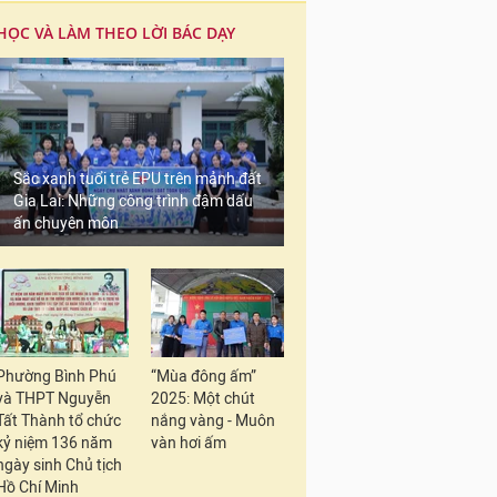
HỌC VÀ LÀM THEO LỜI BÁC DẠY
Sắc xanh tuổi trẻ EPU trên mảnh đất
Gia Lai: Những công trình đậm dấu
ấn chuyên môn
Phường Bình Phú
“Mùa đông ấm”
và THPT Nguyễn
2025: Một chút
Tất Thành tổ chức
nắng vàng - Muôn
kỷ niệm 136 năm
vàn hơi ấm
ngày sinh Chủ tịch
Hồ Chí Minh