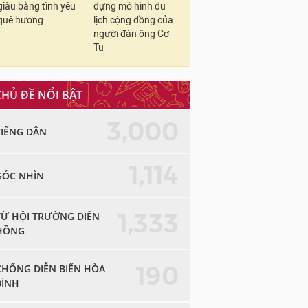
giàu bằng tình yêu
dựng mô hình du
quê hương
lịch cộng đồng của
người đàn ông Cơ
Tu
CHỦ ĐỀ NỔI BẬT
3,000
TIẾNG DÂN
1,114
GÓC NHÌN
1,333
TỪ HỘI TRƯỜNG DIÊN
HỒNG
190
CHỐNG DIỄN BIẾN HÒA
BÌNH