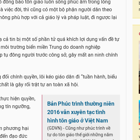
 số đồng bào tôn giáo luôn sống phúc âm trong lòng
và việc đời, thì cũng có một bộ phận người dân theo
hông phù hợp với cả giáo lý và pháp luật, đi ngược lại
 cả tin bị một số phần tử quá khích lợi dụng vấn đề tự
m môi trường biển miền Trung do doanh nghiệp
p tụ đông người trước công sở, gây mất an ninh chính
ối chính quyền, lôi kéo giáo dân đi “tuần hành, biểu
ất là gây rối trật tự an toàn xã hội.
 thực hiện quyền,
Bản Phúc trình thường niên
ng tín ngưỡng,
2016 vẫn xuyên tạc tình
hình tôn giáo ở Việt Nam
àm phương hại
(GDVN) - Cũng như phúc trình về
tự do tôn giáo thế giới những năm
 đến đạo đức