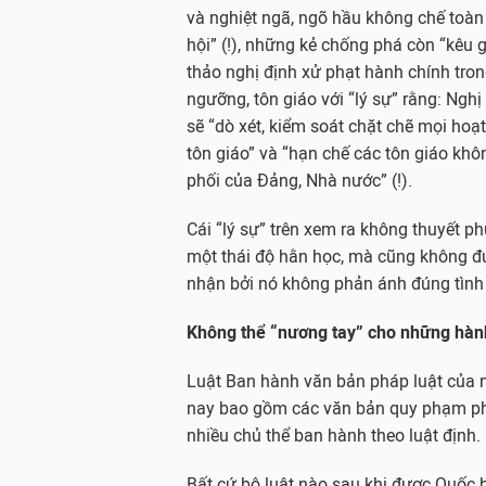
và nghiệt ngã, ngõ hầu không chế toàn
hội” (!), những kẻ chống phá còn “kêu 
thảo nghị định xử phạt hành chính trong
ngưỡng, tôn giáo với “lý sự” rằng: Nghị
sẽ “dò xét, kiểm soát chặt chẽ mọi hoạ
tôn giáo” và “hạn chế các tôn giáo khô
phối của Đảng, Nhà nước” (!).
Cái “lý sự” trên xem ra không thuyết p
một thái độ hằn học, mà cũng không đ
nhận bởi nó không phản ánh đúng tình 
Không thể “nương tay” cho những hành 
Luật Ban hành văn bản pháp luật của n
nay bao gồm các văn bản quy phạm pháp
nhiều chủ thể ban hành theo luật định.
Bất cứ bộ luật nào sau khi được Quốc 