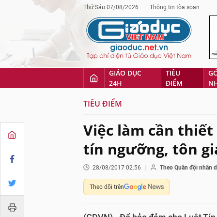
Thứ Sáu 07/08/2026
Thông tin tòa soạn
GIÁO DỤC
TIÊU
G
24H
ĐIỂM
N
TIÊU ĐIỂM
Việc làm cần thiế
tín ngưỡng, tôn g
28/08/2017 02:56
Theo Quân đội nhân 
Theo dõi trên