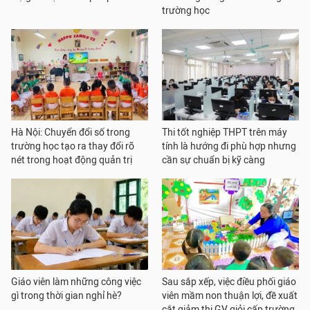
trường học
Hà Nội: Chuyển đổi số trong
Thi tốt nghiệp THPT trên máy
trường học tạo ra thay đổi rõ
tính là hướng đi phù hợp nhưng
nét trong hoạt động quản trị
cần sự chuẩn bị kỹ càng
Giáo viên làm những công việc
Sau sắp xếp, việc điều phối giáo
gì trong thời gian nghỉ hè?
viên mầm non thuận lợi, đề xuất
cắt giảm thi GV giỏi cấp trường