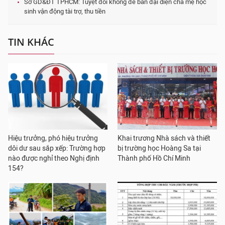
Sở GD&ĐT TPHCM: Tuyệt đối không để ban đại diện cha mẹ học
sinh vận động tài trợ, thu tiền
TIN KHÁC
Hiệu trưởng, phó hiệu trưởng
Khai trương Nhà sách và thiết
dôi dư sau sắp xếp: Trường hợp
bị trường học Hoàng Sa tại
nào được nghỉ theo Nghị định
Thành phố Hồ Chí Minh
154?