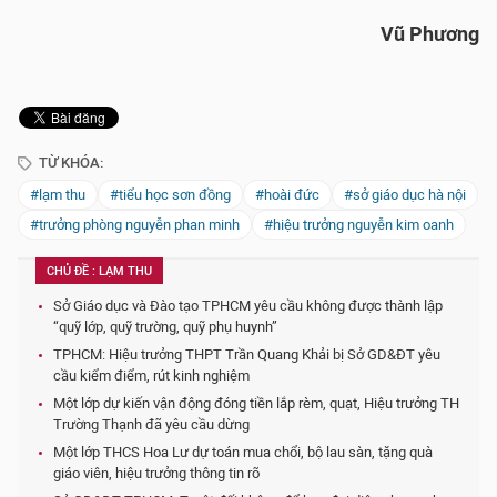
Vũ Phương
TỪ KHÓA:
#lạm thu
#tiểu học sơn đồng
#hoài đức
#sở giáo dục hà nội
#trưởng phòng nguyễn phan minh
#hiệu trưởng nguyễn kim oanh
CHỦ ĐỀ : LẠM THU
Sở Giáo dục và Đào tạo TPHCM yêu cầu không được thành lập
“quỹ lớp, quỹ trường, quỹ phụ huynh”
TPHCM: Hiệu trưởng THPT Trần Quang Khải bị Sở GD&ĐT yêu
cầu kiểm điểm, rút kinh nghiệm
Một lớp dự kiến vận động đóng tiền lắp rèm, quạt, Hiệu trưởng TH
Trường Thạnh đã yêu cầu dừng
Một lớp THCS Hoa Lư dự toán mua chổi, bộ lau sàn, tặng quà
giáo viên, hiệu trưởng thông tin rõ