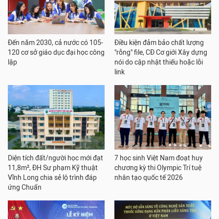
Đến năm 2030, cả nước có 105-
Điều kiện đảm bảo chất lượng
120 cơ sở giáo dục đại học công
"rỗng" file, CĐ Cơ giới Xây dựng
lập
nói do cập nhật thiếu hoặc lỗi
link
Diện tích đất/người học mới đạt
7 học sinh Việt Nam đoạt huy
11,8m², ĐH Sư phạm Kỹ thuật
chương kỳ thi Olympic Trí tuệ
Vĩnh Long chia sẻ lộ trình đáp
nhân tạo quốc tế 2026
ứng Chuẩn