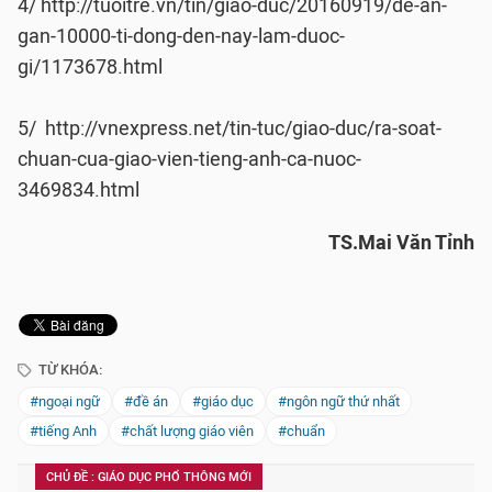
4/ http://tuoitre.vn/tin/giao-duc/20160919/de-an-
gan-10000-ti-dong-den-nay-lam-duoc-
gi/1173678.html
5/ http://vnexpress.net/tin-tuc/giao-duc/ra-soat-
chuan-cua-giao-vien-tieng-anh-ca-nuoc-
3469834.html
TS.Mai Văn Tỉnh
TỪ KHÓA:
#ngoại ngữ
#đề án
#giáo dục
#ngôn ngữ thứ nhất
#tiếng Anh
#chất lượng giáo viên
#chuẩn
CHỦ ĐỀ : GIÁO DỤC PHỔ THÔNG MỚI