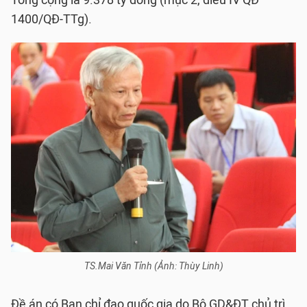
Tổng cộng là 9.378 tỷ đồng (mục 2, điều IV QĐ
1400/QĐ-TTg).
TS.Mai Văn Tỉnh (Ảnh: Thùy Linh)
Đề án có Ban chỉ đạo quốc gia do Bộ GD&ĐT chủ trì