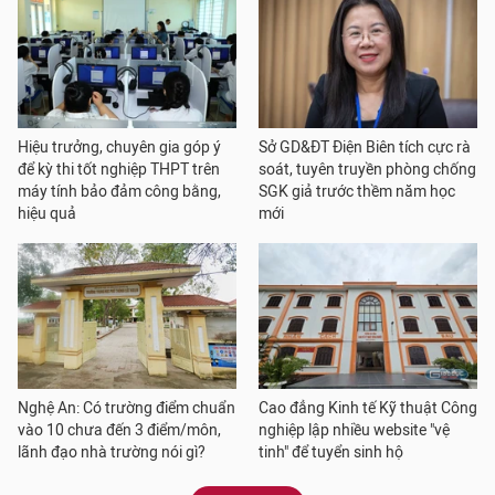
Hiệu trưởng, chuyên gia góp ý
Sở GD&ĐT Điện Biên tích cực rà
để kỳ thi tốt nghiệp THPT trên
soát, tuyên truyền phòng chống
máy tính bảo đảm công bằng,
SGK giả trước thềm năm học
hiệu quả
mới
Nghệ An: Có trường điểm chuẩn
Cao đẳng Kinh tế Kỹ thuật Công
vào 10 chưa đến 3 điểm/môn,
nghiệp lập nhiều website "vệ
lãnh đạo nhà trường nói gì?
tinh" để tuyển sinh hộ