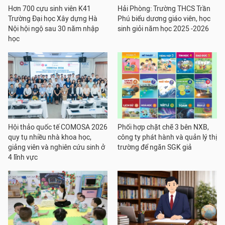
Hơn 700 cựu sinh viên K41
Hải Phòng: Trường THCS Trần
Trường Đại học Xây dựng Hà
Phú biểu dương giáo viên, học
Nội hội ngộ sau 30 năm nhập
sinh giỏi năm học 2025 -2026
học
Hội thảo quốc tế COMOSA 2026
Phối hợp chặt chẽ 3 bên NXB,
quy tụ nhiều nhà khoa học,
công ty phát hành và quản lý thị
giảng viên và nghiên cứu sinh ở
trường để ngăn SGK giả
4 lĩnh vực