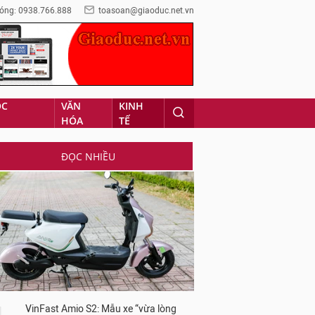
óng: 0938.766.888
toasoan@giaoduc.net.vn
ỌC
VĂN
KINH
HÓA
TẾ
ĐỌC NHIỀU
VinFast Amio S2: Mẫu xe “vừa lòng