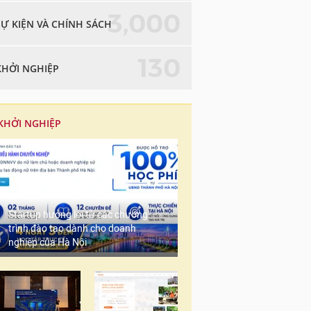
3,000
SỰ KIỆN VÀ CHÍNH SÁCH
130
KHỞI NGHIỆP
KHỞI NGHIỆP
Startup hưởng lợi từ các chương
trình đào tạo dành cho doanh
nghiệp của Hà Nội