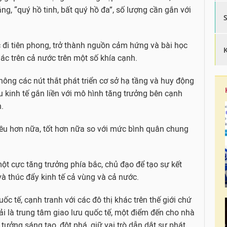
g, “quý hồ tinh, bất quý hồ đa”, số lượng cần gắn với
 đi tiên phong, trở thành nguồn cảm hứng và bài học
ác trên cả nước trên một số khía cạnh.
thông các nút thắt phát triển cơ sở hạ tầng và huy động
cấu kinh tế gắn liền với mô hình tăng trưởng bên cạnh
h.
hiều hơn nữa, tốt hơn nữa so với mức bình quân chung
ột cực tăng trưởng phía bắc, chủ đạo để tạo sự kết
 và thúc đẩy kinh tế cả vùng và cả nước.
ốc tế, cạnh tranh với các đô thị khác trên thế giới chứ
i là trung tâm giao lưu quốc tế, một điểm đến cho nhà
tưởng sáng tạo, đột phá, giữ vai trò dẫn dắt sự phát