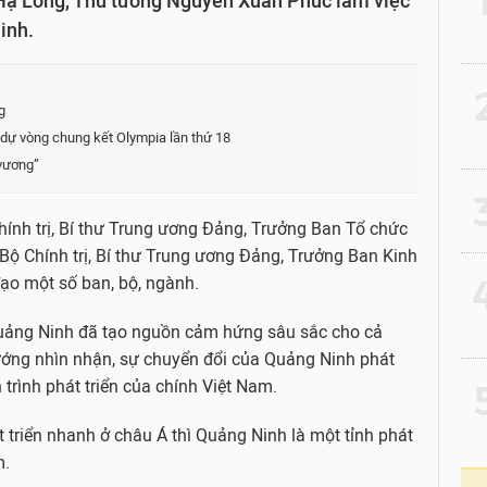
 Hạ Long, Thủ tướng Nguyễn Xuân Phúc làm việc
inh.
2
g
h dự vòng chung kết Olympia lần thứ 18
 vương”
3
hính trị, Bí thư Trung ương Đảng, Trưởng Ban Tổ chức
ộ Chính trị, Bí thư Trung ương Đảng, Trưởng Ban Kinh
4
ạo một số ban, bộ, ngành.
 Quảng Ninh đã tạo nguồn cảm hứng sâu sắc cho cả
ướng nhìn nhận, sự chuyển đổi của Quảng Ninh phát
 trình phát triển của chính Việt Nam.
5
 triển nhanh ở châu Á thì Quảng Ninh là một tỉnh phát
m.