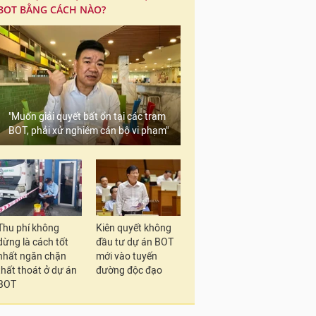
BOT BẰNG CÁCH NÀO?
"Muốn giải quyết bất ổn tại các trạm
BOT, phải xử nghiêm cán bộ vi phạm"
Thu phí không
Kiên quyết không
dừng là cách tốt
đầu tư dự án BOT
nhất ngăn chặn
mới vào tuyến
thất thoát ở dự án
đường độc đạo
BOT