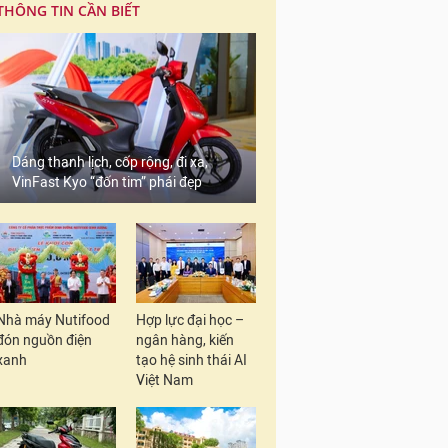
THÔNG TIN CẦN BIẾT
Dáng thanh lịch, cốp rộng, đi xa,
VinFast Kyo “đốn tim” phái đẹp
Nhà máy Nutifood
Hợp lực đại học –
đón nguồn điện
ngân hàng, kiến
xanh
tạo hệ sinh thái AI
Việt Nam