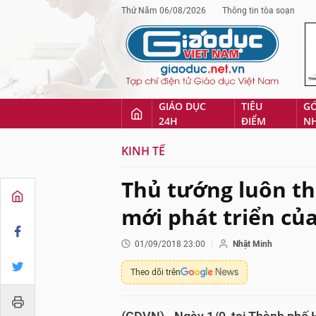
Thứ Năm 06/08/2026
Thông tin tòa soạn
GIÁO DỤC
TIÊU
G
24H
ĐIỂM
N
KINH TẾ
Thủ tướng luôn th
mới phát triển củ
01/09/2018 23:00
Nhật Minh
Theo dõi trên