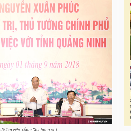
ổi làm việc. (Ảnh: Chinhphu.vn)