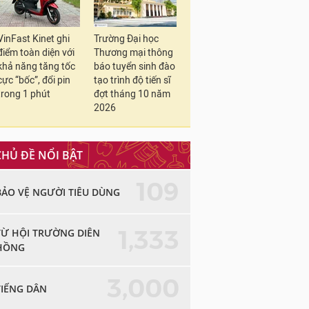
VinFast Kinet ghi
Trường Đại học
điểm toàn diện với
Thương mại thông
khả năng tăng tốc
báo tuyển sinh đào
cực “bốc”, đổi pin
tạo trình độ tiến sĩ
trong 1 phút
đợt tháng 10 năm
2026
CHỦ ĐỀ NỔI BẬT
109
BẢO VỆ NGƯỜI TIÊU DÙNG
1,333
TỪ HỘI TRƯỜNG DIÊN
HỒNG
3,000
TIẾNG DÂN