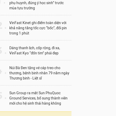
1 .
phụ huynh, đúng ý học sinh” trước
mùa tựu trường
 .
VinFast Kinet ghi điểm toàn diện với
khả năng tăng tốc cực “bốc”, đổi pin
trong 1 phút
 .
Dáng thanh lịch, cốp rộng, đi xa,
VinFast Kyo “đốn tim” phái đẹp
 .
Núi Bà Đen tặng vé cáp treo cho
thương, bệnh binh nhân 79 năm ngày
Thương binh - Liệt sĩ
 .
Sun Group ra mắt Sun PhuQuoc
Ground Services, bổ sung thành viên
mới cho hệ sinh thái hàng không