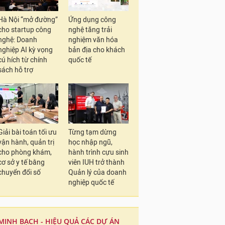
Hà Nội “mở đường”
Ứng dụng công
cho startup công
nghệ tăng trải
nghệ: Doanh
nghiệm văn hóa
nghiệp AI kỳ vọng
bản địa cho khách
cú hích từ chính
quốc tế
sách hỗ trợ
Giải bài toán tối ưu
Từng tạm dừng
vận hành, quản trị
học nhập ngũ,
cho phòng khám,
hành trình cựu sinh
cơ sở y tế bằng
viên IUH trở thành
chuyển đổi số
Quản lý của doanh
nghiệp quốc tế
MINH BẠCH - HIỆU QUẢ CÁC DỰ ÁN