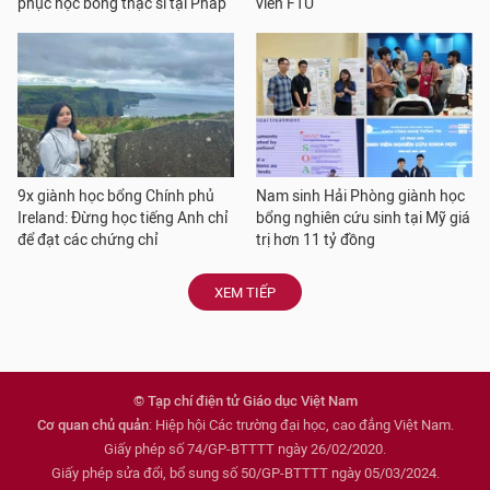
phục học bổng thạc sĩ tại Pháp
viên FTU
9x giành học bổng Chính phủ
Nam sinh Hải Phòng giành học
Ireland: Đừng học tiếng Anh chỉ
bổng nghiên cứu sinh tại Mỹ giá
để đạt các chứng chỉ
trị hơn 11 tỷ đồng
XEM TIẾP
© Tạp chí điện tử Giáo dục Việt Nam
Cơ quan chủ quản
: Hiệp hội Các trường đại học, cao đẳng Việt Nam.
Giấy phép số 74/GP-BTTTT ngày 26/02/2020.
Giấy phép sửa đổi, bổ sung số 50/GP-BTTTT ngày 05/03/2024.