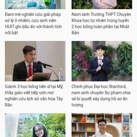
Đam mê nghiên cứu giải pháp
Nam sinh Trường THPT Chuyên
xử lý ô nhiễm, cựu sinh viên
Khoa học tự nhiên trúng tuyển
HUIT ghi dấu ấn với thành tích
2 học bổng toàn phần tại Nhật
nổi bật
Bản
Giành 3 học bổng tiến sĩ tại Mỹ,
Chinh phục Đại học Stanford,
thầy giáo viết tiếp ước mơ
nam sinh chuyên Sư phạm chia
nghiên cứu lịch sử văn hóa Tây
sẻ bí quyết xây dựng hồ sơ ấn
Bắc
tượng