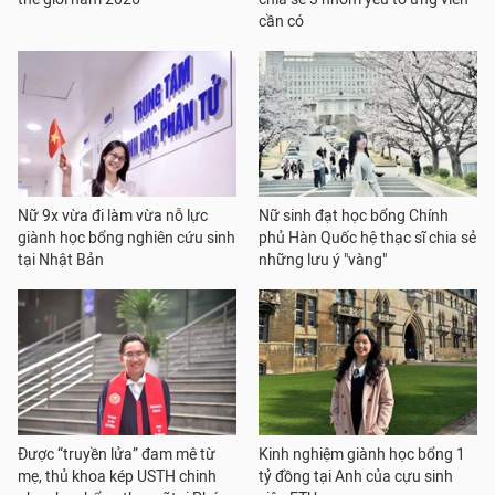
cần có
Nữ 9x vừa đi làm vừa nỗ lực
Nữ sinh đạt học bổng Chính
giành học bổng nghiên cứu sinh
phủ Hàn Quốc hệ thạc sĩ chia sẻ
tại Nhật Bản
những lưu ý "vàng"
Được “truyền lửa” đam mê từ
Kinh nghiệm giành học bổng 1
mẹ, thủ khoa kép USTH chinh
tỷ đồng tại Anh của cựu sinh