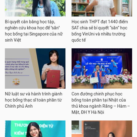
Bí quyết cân bằng học tập,
Học sinh THPT đạt 1440 điểm
nghiên cứu khoa học để "săn"
SAT chia sẻ bí quyết “săn” học
học bổng tại Singapore của nữ
bổng VinUni và nhiều trường
sinh Việt
quốc tế
Nữ luật sư và hành trình giành
Con đường chinh phục học
học bổng thạc sĩ toàn phần từ
bổng toàn phần tại Nhật của
Chính phủ Anh
thủ khoa ngành Răng – Hàm –
Mặt, ĐH Y Hà Nội