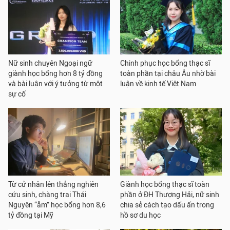
Nữ sinh chuyên Ngoại ngữ
Chinh phục học bổng thạc sĩ
giành học bổng hơn 8 tỷ đồng
toàn phần tại châu Âu nhờ bài
và bài luận với ý tưởng từ một
luận về kinh tế Việt Nam
sự cố
Từ cử nhân lên thẳng nghiên
Giành học bổng thạc sĩ toàn
cứu sinh, chàng trai Thái
phần ở ĐH Thượng Hải, nữ sinh
Nguyên “ẵm” học bổng hơn 8,6
chia sẻ cách tạo dấu ấn trong
tỷ đồng tại Mỹ
hồ sơ du học