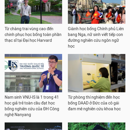
Từ chàng trai vùng cao đến
Giành học bổng Chính phủ Liên
chinh phục học bổng toàn phần
bang Nga, nữ sinh viết tiếp con
thạc sĩ tại Đại học Harvard
đường nghiên cứu ngôn ngữ
học
Nam sinh VNU-IS là 1 trong 41
Từ phòng thí nghiệm đến học
học giả trẻ toàn cầu đạt học
bổng DAAD ở Đức của cô gái
bổng nghiên cứu của ĐH Công
đam mê nghiên cứu khoa học
nghệ Nanyang