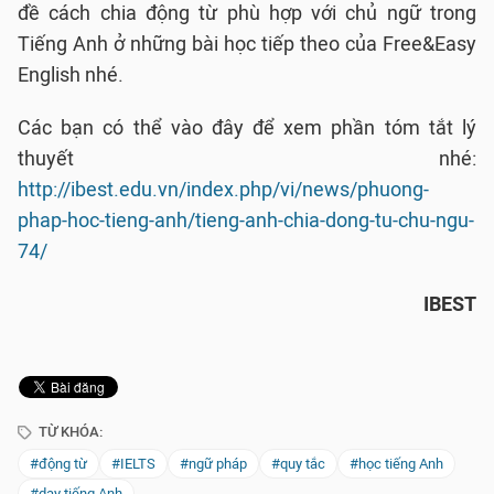
đề cách chia động từ phù hợp với chủ ngữ trong
Tiếng Anh ở những bài học tiếp theo của Free&Easy
English nhé.
Các bạn có thể vào đây để xem phần tóm tắt lý
thuyết nhé:
http://ibest.edu.vn/index.php/vi/news/phuong-
phap-hoc-tieng-anh/tieng-anh-chia-dong-tu-chu-ngu-
74/
IBEST
TỪ KHÓA:
#động từ
#IELTS
#ngữ pháp
#quy tắc
#học tiếng Anh
#dạy tiếng Anh