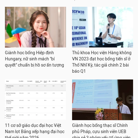
Giành học bổng Hiệp định
Thủ khoa Học viện Hàng không
Hungary, nữ sinh mách "bí
VN 2023 đạt học bổng tiến sĩ ở
quyết" chuẩn bị hồ sơ ấn tượng
Thổ Nhĩ Kỳ, tác giả chính 2 bài
báo Q1
11 cơ sở giáo dục đại học Việt
Giành học bổng thạc sĩ Chính
Nam lọt Bảng xếp hạng đại học
phủ Pháp, cựu sinh viên UEB
thế giới năm 2026
chia sẻ 3 nhóm yếu tố ứng viên