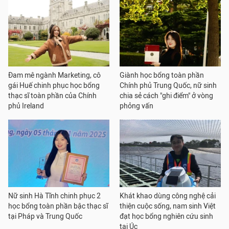
Đam mê ngành Marketing, cô
Giành học bổng toàn phần
gái Huế chinh phục học bổng
Chính phủ Trung Quốc, nữ sinh
thạc sĩ toàn phần của Chính
chia sẻ cách "ghi điểm" ở vòng
phủ Ireland
phỏng vấn
Nữ sinh Hà Tĩnh chinh phục 2
Khát khao dùng công nghệ cải
học bổng toàn phần bậc thạc sĩ
thiện cuộc sống, nam sinh Việt
tại Pháp và Trung Quốc
đạt học bổng nghiên cứu sinh
tại Úc