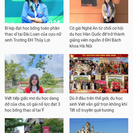
Bí kíp đạt học bổng toàn phần
Cô gái Nghệ An từ chối cơ hội
thạc sĩ tại Đài Loan của cựu nữ
du học Hàn Quốc để trở thành
sinh Trường ĐH Thủy Lợi
giảng viên nguồn ở ĐH Bách
khoa Hà Nội
Viết tiếp giấc mơ du học dang
Dù ở đâu trên thế giới, du học
dở của cha, cô gái nỗ lực đạt 3
sinh Việt vẫn giữ trọn không khí
học bổng thạc sĩ tại Ý
Tết cổ truyền quê hương