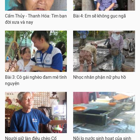
Cẩm Thủy - Thanh Hóa: Tìm bạn
Bài 4: Em sẽ không gục ngã
đời xưa và nay
Bài 3: Cô gái nghèo đam mê tình
Nhọc nhằn phận nữ phu hồ
nguyện
Người giữ làn điệu chèo Cổ
Nỗi lo nước sinh hoạt của sinh