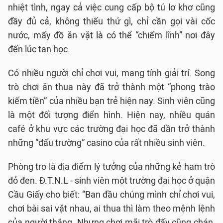
nhiệt tình, ngay cả việc cung cấp bộ tú lơ khơ cũng
đầy đủ cả, không thiếu thứ gì, chỉ cần gọi vài cốc
nước, mấy đồ ăn vặt là có thể “chiếm lĩnh” nơi đây
đến lúc tan học.
Có nhiều người chỉ chơi vui, mang tính giải trí. Song
trò chơi ăn thua này đã trở thành một “phong trào
kiếm tiền” của nhiều bạn trẻ hiện nay. Sinh viên cũng
là một đối tượng điển hình. Hiện nay, nhiều quán
café ở khu vực các trường đại học đã dần trở thành
những “đấu trường” casino của rất nhiều sinh viên.
Phòng trọ là địa điểm lý tưởng của những kẻ ham trò
đỏ đen. Đ.T.N.L - sinh viên một trường đại học ở quận
Cầu Giấy cho biết: “Ban đầu chúng mình chỉ chơi vui,
chơi bài sai vặt nhau, ai thua thì làm theo mệnh lệnh
của người thắng. Nhưng chơi mãi trò đấy cũng chán,