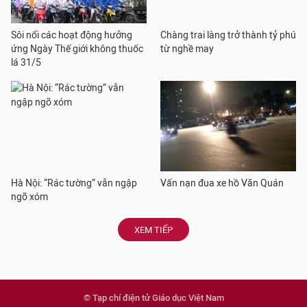
Sôi nổi các hoạt động hưởng
Chàng trai làng trở thành tỷ phú
ứng Ngày Thế giới không thuốc
từ nghề may
lá 31/5
Hà Nội: “Rác tường” vẫn ngập
Vấn nạn đua xe hồ Văn Quán
ngõ xóm
XEM TIẾP
© Tạp chí điện tử Giáo dục Việt Nam