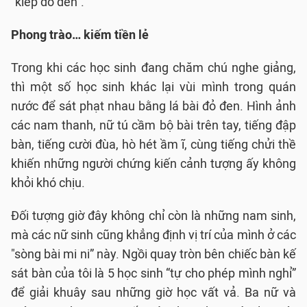
“kiếp đỏ đen”.
Phong trào… kiếm tiền lẻ
Trong khi các học sinh đang chăm chú nghe giảng,
thì một số học sinh khác lại vùi mình trong quán
nước để sát phạt nhau bằng lá bài đỏ đen. Hình ảnh
các nam thanh, nữ tú cầm bộ bài trên tay, tiếng đập
bàn, tiếng cười đùa, hò hét ầm ĩ, cùng tiếng chửi thề
khiến những người chứng kiến cảnh tượng ấy không
khỏi khó chịu.
Đối tượng giờ đây không chỉ còn là những nam sinh,
mà các nữ sinh cũng khẳng định vị trí của mình ở các
"sòng bài mi ni” này. Ngồi quay tròn bên chiếc bàn kế
sát bàn của tôi là 5 học sinh “tự cho phép mình nghỉ”
để giải khuây sau những giờ học vất vả. Ba nữ và