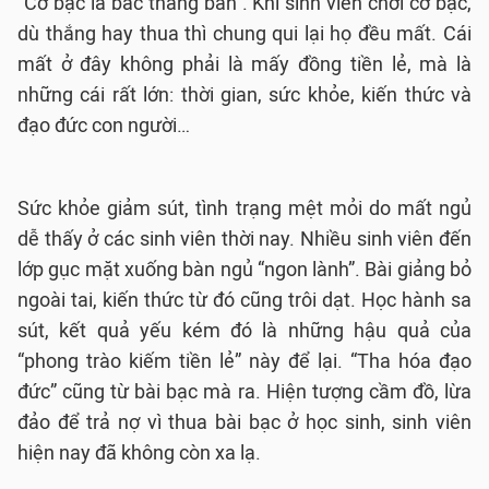
“Cờ bạc là bác thằng bần”. Khi sinh viên chơi cờ bạc,
dù thắng hay thua thì chung qui lại họ đều mất. Cái
mất ở đây không phải là mấy đồng tiền lẻ, mà là
những cái rất lớn: thời gian, sức khỏe, kiến thức và
đạo đức con người…
Sức khỏe giảm sút, tình trạng mệt mỏi do mất ngủ
dễ thấy ở các sinh viên thời nay. Nhiều sinh viên đến
lớp gục mặt xuống bàn ngủ “ngon lành”. Bài giảng bỏ
ngoài tai, kiến thức từ đó cũng trôi dạt. Học hành sa
sút, kết quả yếu kém đó là những hậu quả của
“phong trào kiếm tiền lẻ” này để lại. “Tha hóa đạo
đức” cũng từ bài bạc mà ra. Hiện tượng cầm đồ, lừa
đảo để trả nợ vì thua bài bạc ở học sinh, sinh viên
hiện nay đã không còn xa lạ.