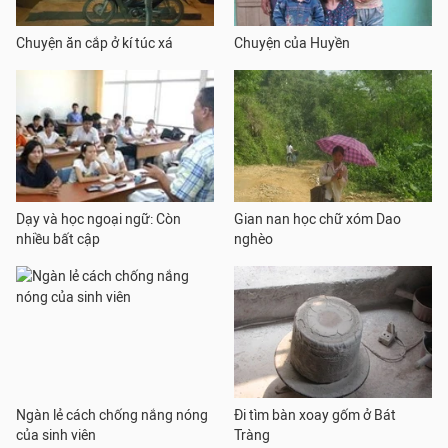
Chuyện ăn cắp ở kí túc xá
Chuyện của Huyền
Dạy và học ngoại ngữ: Còn
Gian nan học chữ xóm Dao
nhiều bất cập
nghèo
Ngàn lẻ cách chống nắng nóng
Đi tìm bàn xoay gốm ở Bát
của sinh viên
Tràng