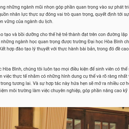
rong những ngành mũi nhọn góp phần quan trọng vào sự phát triể
uồn nhân lực thực sự đóng vai trò quan trọng, quyết định tới sự 
ền vững của ngành du lịch.
o tạo và bồi dưỡng cho thế hệ trẻ thành đạt trên con đường lập 
g những ngành học quan trọng được trường Đại học Hòa Bình ch
 Kết hợp đào tạo lý thuyết với thực hành bài bản, trong đó đề ca
c Hòa Bình, chúng tôi luôn tạo mọi điều kiện để sinh viên có thể
m việc thực tế nhằm có những hình dung cụ thể và rõ ràng nhất
trong tương lai. Và sự hợp tác này hứa hẹn sẽ mở ra nhiều cơ h
ghiệm môi trường làm việc chuyên nghiệp, góp phần nâng cao kỹ