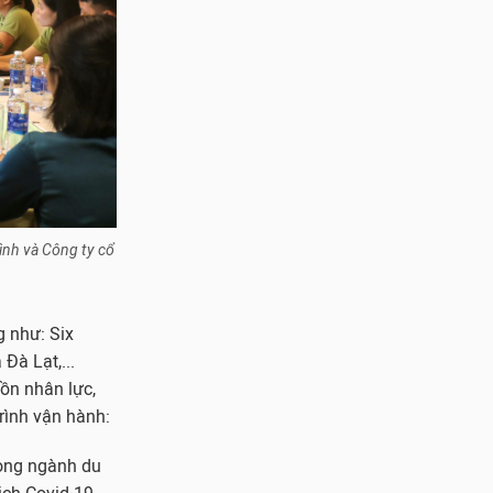
Bình và Công ty cổ
g như: Six
Đà Lạt,...
uồn nhân lực,
trình vận hành:
rong ngành du