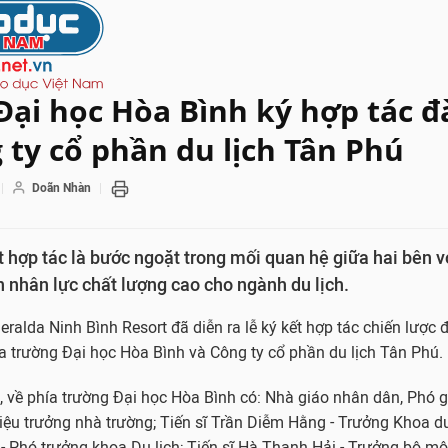
ại học Hòa Bình ký hợp tác đ
 ty cổ phần du lịch Tân Phú
Doãn Nhàn
 hợp tác là bước ngoặt trong mối quan hệ giữa hai bên v
n nhân lực chất lượng cao cho ngành du lịch.
eralda Ninh Bình Resort đã diễn ra lễ ký kết hợp tác chiến lược 
ữa trường Đại học Hòa Bình và Công ty cổ phần du lịch Tân Phú.
, về phía trường Đại học Hòa Bình có: Nhà giáo nhân dân, Phó gi
ệu trưởng nhà trường; Tiến sĩ Trần Diễm Hằng - Trưởng Khoa du 
 Phó trưởng khoa Du lịch; Tiến sĩ Hà Thanh Hải - Trưởng bộ mô