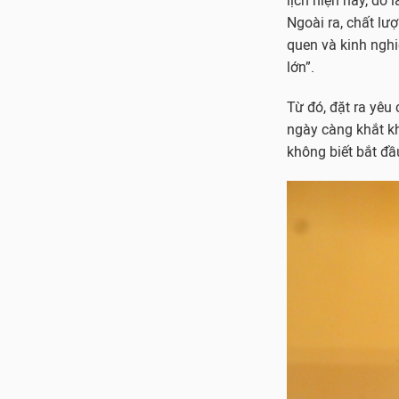
lịch hiện nay, đó 
Ngoài ra, chất lư
quen và kinh nghi
lớn”.
Từ đó, đặt ra yêu
ngày càng khắt k
không biết bắt đầ