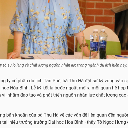
y tỏ sự lo lắng về chất lượng nguồn nhân lực trong ngành du lịch hiện na
Công ty cổ phần du lịch Tân Phú, bà Thu Hà đặt sự kỳ vọng vào s
i học Hòa Bình. Lễ ký kết là bước ngoặt mở ra mối quan hệ hợp t
 vị, nhằm đào tạo và phát triển nguồn nhân lực chất lượng cao
ững băn khoăn của bà Thu Hà về các vấn đề liên quan đến nguồ
n tại, hiệu trưởng trường Đại học Hòa Bình - thầy Tô Ngọc Hưng 