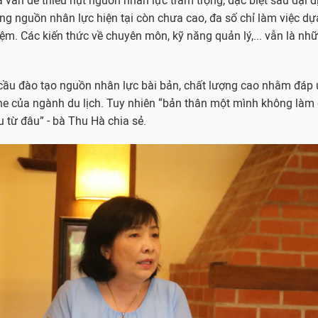
là vấn đề thiếu hụt nguồn nhân lực trầm trọng, đặc biệt sau đại d
ợng nguồn nhân lực hiện tại còn chưa cao, đa số chỉ làm việc dựa
ệm. Các kiến thức về chuyên môn, kỹ năng quản lý,... vẫn là nhữ
 cầu đào tạo nguồn nhân lực bài bản, chất lượng cao nhằm đáp
he của ngành du lịch. Tuy nhiên “bản thân một mình không làm
u từ đâu” - bà Thu Hà chia sẻ.