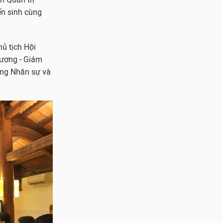
ển sinh cùng
ủ tịch Hội
Dương - Giám
òng Nhân sự và