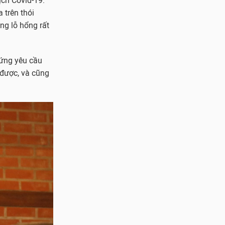
ịch Covid-19.
 trên thói
ng lỗ hổng rất
 ứng yêu cầu
 được, và cũng