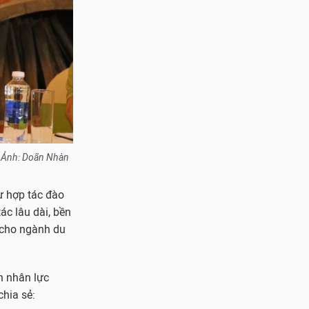
y. Ảnh: Doãn Nhàn
ự hợp tác đào
ác lâu dài, bền
 cho ngành du
n nhân lực
chia sẻ: