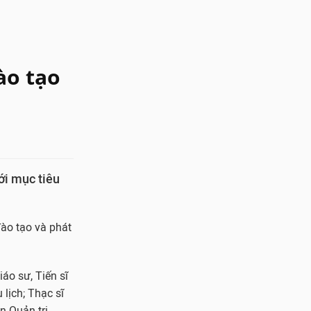
ào tạo
ới mục tiêu
đào tạo và phát
áo sư, Tiến sĩ
lịch; Thạc sĩ
n Quản trị