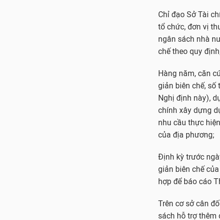
Chỉ đạo Sở Tài ch
tổ chức, đơn vị th
ngân sách nhà nướ
chế theo quy định
Hàng năm, căn cứ 
giản biên chế, số 
Nghị định này), d
chính xây dựng dự
nhu cầu thực hiện
của địa phương;
Định kỳ trước ngà
giản biên chế của
hợp để báo cáo T
Trên cơ sở cân đ
sách hỗ trợ thêm đ