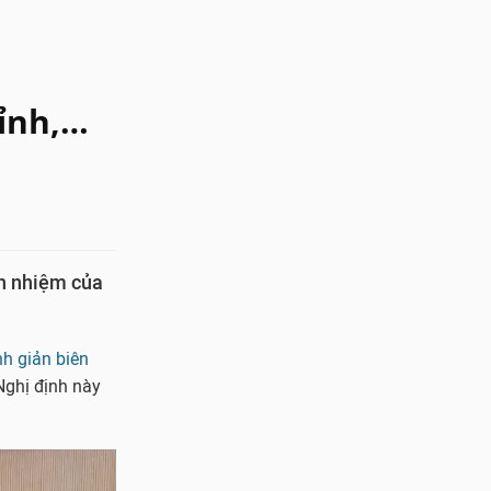
tỉnh,…
h nhiệm của
nh giản biên
Nghị định này