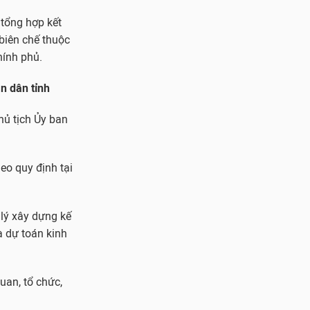
 tổng hợp kết
 biên chế thuộc
hính phủ.
n dân tỉnh
hủ tịch Ủy ban
heo quy định tại
lý xây dựng kế
à dự toán kinh
uan, tổ chức,