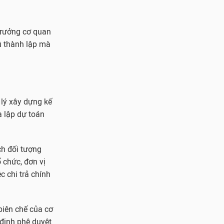
trưởng cơ quan
ủ thành lập mà
 lý xây dựng kế
à lập dự toán
ch đối tượng
ổ chức, đơn vị
c chi trả chính
biên chế của cơ
 định phê duyệt