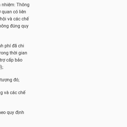
ch nhiệm: Thông
 quan có liên
hội và các chế
không đúng quy
h phí đã chi
rong thời gian
trợ cấp bảo
);
 tượng đó;
ng và các chế
heo quy định