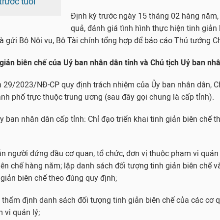
trước tuổi
Định kỳ trước ngày 15 tháng 02 hàng năm,
quả, đánh giá tình hình thực hiện tinh giản
à gửi Bộ Nội vụ, Bộ Tài chính tổng hợp để báo cáo Thủ tướng C
giản biên chế của Uỷ ban nhân dân tỉnh và Chủ tịch Uỷ ban nhâ
nh 29/2023/NĐ-CP quy định trách nhiệm của Ủy ban nhân dân, C
ành phố trực thuộc trung ương (sau đây gọi chung là cấp tỉnh).
y ban nhân dân cấp tỉnh: Chỉ đạo triển khai tinh giản biên chế t
n người đứng đầu cơ quan, tổ chức, đơn vị thuộc phạm vi quản 
iên chế hàng năm; lập danh sách đối tượng tinh giản biên chế v
 giản biên chế theo đúng quy định;
 thẩm định danh sách đối tượng tinh giản biên chế của các cơ q
 vi quản lý;