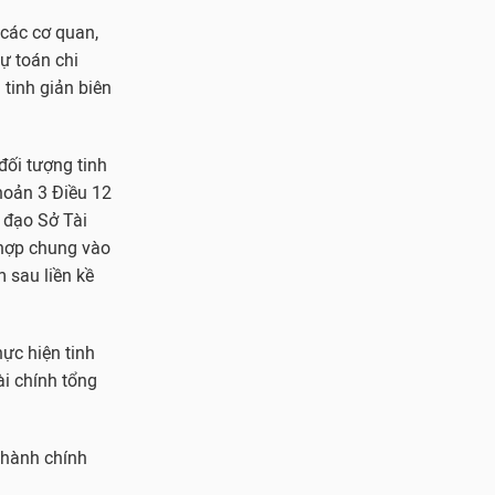
 các cơ quan,
dự toán chi
tinh giản biên
đối tượng tinh
khoản 3 Điều 12
ỉ đạo Sở Tài
 hợp chung vào
 sau liền kề
ực hiện tinh
ài chính tổng
 hành chính