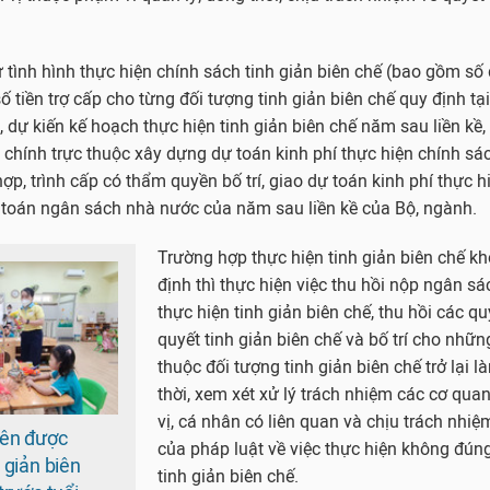
tình hình thực hiện chính sách tinh giản biên chế (bao gồm số 
ố tiền trợ cấp cho từng đối tượng tinh giản biên chế quy định tạ
, dự kiến kế hoạch thực hiện tinh giản biên chế năm sau liền kề,
 chính trực thuộc xây dựng dự toán kinh phí thực hiện chính sác
ợp, trình cấp có thẩm quyền bố trí, giao dự toán kinh phí thực h
 toán ngân sách nhà nước của năm sau liền kề của Bộ, ngành.
Trường hợp thực hiện tinh giản biên chế k
định thì thực hiện việc thu hồi nộp ngân sá
thực hiện tinh giản biên chế, thu hồi các qu
quyết tinh giản biên chế và bố trí cho nhữ
thuộc đối tượng tinh giản biên chế trở lại l
thời, xem xét xử lý trách nhiệm các cơ quan
vị, cá nhân có liên quan và chịu trách nhiệ
iên được
của pháp luật về việc thực hiện không đún
 giản biên
tinh giản biên chế.