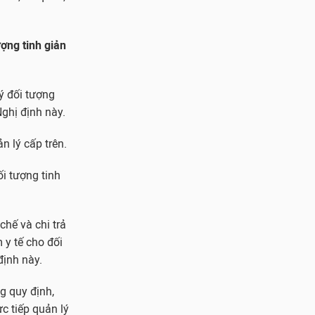
ượng tinh giản
lý đối tượng
Nghị định này.
 lý cấp trên.
ối tượng tinh
chế và chi trả
 y tế cho đối
định này.
g quy định,
c tiếp quản lý