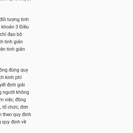
đối tượng tinh
i khoản 3 Điều
 chỉ đạo bộ
h tinh giản
iện tinh giản
hông đúng quy
ch kinh phí
yết định giải
ng người không
àm việc; đồng
, tổ chức, đơn
m theo quy định
g quy định về