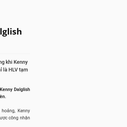
lglish
ong khi Kenny
hỉ là HLV tạm
 Kenny Dalglish
yền.
 hoảng, Kenny
 được công nhận