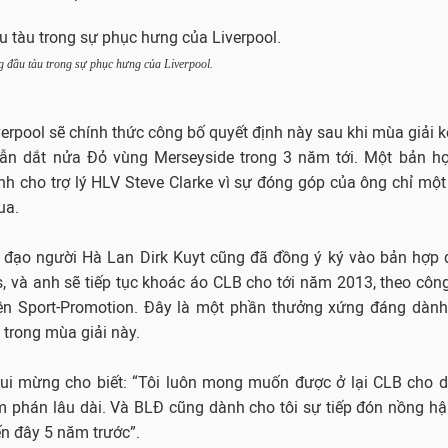
 đầu tàu trong sự phục hưng của Liverpool.
erpool sẽ chính thức công bố quyết định này sau khi mùa giải kế
 dẫn dắt nửa Đỏ vùng Merseyside trong 3 năm tới. Một bản 
h cho trợ lý HLV Steve Clarke vì sự đóng góp của ông chỉ một
ua.
ền đạo người Hà Lan Dirk Kuyt cũng đã đồng ý ký vào bản hợp
, và anh sẽ tiếp tục khoác áo CLB cho tới năm 2013, theo côn
iện Sport-Promotion. Đây là một phần thưởng xứng đáng dàn
 trong mùa giải này.
vui mừng cho biết: “Tôi luôn mong muốn được ở lại CLB cho d
m phán lâu dài. Và BLĐ cũng dành cho tôi sự tiếp đón nồng hậ
ến đây 5 năm trước”.