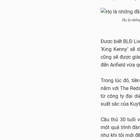
Họ là những
Được biết BLĐ Liv
‘King Kenny’ sẽ
cũng sẽ được giàn
đến Anfield vừa q
Trong lúc đó, ti
năm với The Reds
từ công ty đại d
xuất sắc của Kuyt
Cầu thủ 30 tuổi 
một quá trình đà
như khi tôi mới đ