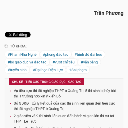
Trần Phương
TỪ KHÓA:
#Phạm Như Nghệ
#phòng đào tạo
#trình độ đại học
#bộ giáo dục và đào tạo
#vượt chỉ tiêu
#văn bằng
#tuyển sinh
#Đại học Điện Lực
#Sai phạm
CHỦ ĐỀ : TIÊU CỰC TRONG GIÁO DỤC - ĐÀO TẠO
Vụ tiêu cực thi tốt nghiệp THPT ở Quảng Trị: 5 thí sinh bị hủy bài
thi, 1 trường hợp xin ý kiến Bộ
Sở GD&ĐT xử lý kết quả của các thí sinh liên quan đến tiêu cực
thi tốt nghiệp THPT ở Quảng Trị
2 giáo viên và 9 thí sinh liên quan đến hành vi gian lận thi cử tại
THPT Lê Trực