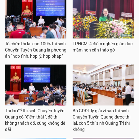
Tổ chức thi lại cho 100% thí sinh
TPHCM: 4 điểm nghẽn giáo dục
Chuyên Tuyên Quang là phương
mầm non cần tháo gỡ
án “hợp tình, hợp lý, hợp pháp”
Thi lại để thi sinh Chuyên Tuyên
Bộ GDĐT lý giải vì sao thí sinh
Quang có “điểm thật”, đề thi
Chuyên Tuyên Quang được thi
không thách đố, cũng không dễ
lại, còn 5 thí sinh Quảng Trị thì
dãi
không