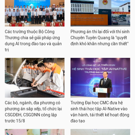
Các trường thuộc Bộ Công
Phương án thi lại đối với thí sinh
Thương chia sẻ giải pháp ứng
Chuyên Tuyên Quang là "quyết
dụng AI trong đào tạo và quản
định khó khăn nhưng cần thiết"
trị
Các bộ, ngành, địa phương có
Trường Đại học CMC đưa hệ
phương án sắp xếp, tổ chức lại
sinh thái học tập AI-Native vào
CSGDĐH, CSGDNN công lập
vận hành, tái thiết kế hoạt động
trước 15/8
đào tạo