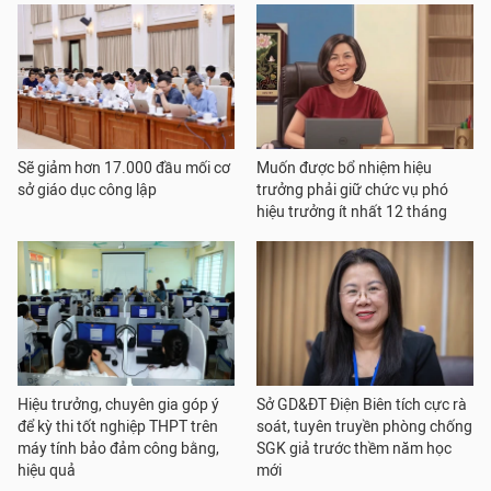
Sẽ giảm hơn 17.000 đầu mối cơ
Muốn được bổ nhiệm hiệu
sở giáo dục công lập
trưởng phải giữ chức vụ phó
hiệu trưởng ít nhất 12 tháng
Hiệu trưởng, chuyên gia góp ý
Sở GD&ĐT Điện Biên tích cực rà
để kỳ thi tốt nghiệp THPT trên
soát, tuyên truyền phòng chống
máy tính bảo đảm công bằng,
SGK giả trước thềm năm học
hiệu quả
mới