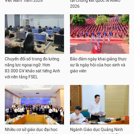
Việt Nam” năm 2026
tại Chung kết quốc tế AIMO
2026
Chuyển đổi số trong đo lường
Bảo đảm ngày khai giảng thực
năng lực ngoại ngữ: Hơn
sự là ngày hội của học sinh và
83.000 GV khảo sát tiếng Anh
giáo viên
với nền tảng FSEL
Nhiều cơ sở giáo dục đại học
Ngành Giáo dục Quảng Ninh