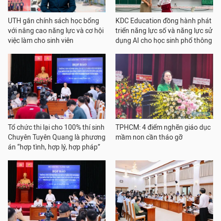
UTH gắn chính sách học bổng
KDC Education đồng hành phát
với nâng cao năng lực và cơ hội
triển năng lực số và năng lực sử
việc làm cho sinh viên
dụng AI cho học sinh phổ thông
Tổ chức thi lại cho 100% thí sinh
TPHCM: 4 điểm nghẽn giáo dục
Chuyên Tuyên Quang là phương
mầm non cần tháo gỡ
án “hợp tình, hợp lý, hợp pháp”