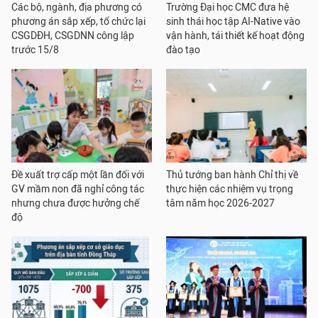
Các bộ, ngành, địa phương có
Trường Đại học CMC đưa hệ
phương án sắp xếp, tổ chức lại
sinh thái học tập AI-Native vào
CSGDĐH, CSGDNN công lập
vận hành, tái thiết kế hoạt động
trước 15/8
đào tạo
Đề xuất trợ cấp một lần đối với
Thủ tướng ban hành Chỉ thị về
GV mầm non đã nghỉ công tác
thực hiện các nhiệm vụ trọng
nhưng chưa được hưởng chế
tâm năm học 2026-2027
độ