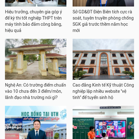
Hiệu trưởng, chuyên gia góp ý
Sở GD&ĐT Điện Biên tích cực rà
để kỳ thi tốt nghiệp THPT trên
soát, tuyên truyền phòng chống
máy tính bảo đảm công bằng,
SGK giả trước thềm năm học
hiệu quả
mới
Nghệ An: Có trường điểm chuẩn
Cao đẳng Kinh tế Kỹ thuật Công
vào 10 chưa đến 3 điểm/môn,
nghiệp lập nhiều website "vệ
lãnh đạo nhà trường nói gì?
tinh" để tuyển sinh hộ