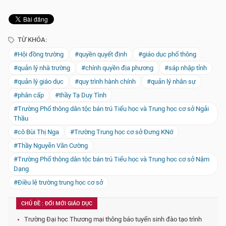
TỪ KHÓA:
#Hội đồng trường
#quyền quyết định
#giáo dục phổ thông
#quản lý nhà trường
#chính quyền địa phương
#sáp nhập tỉnh
#quản lý giáo dục
#quy trình hành chính
#quản lý nhân sự
#phân cấp
#thầy Tạ Duy Tình
#Trường Phổ thông dân tộc bán trú Tiểu học và Trung học cơ sở Ngải
Thầu
#cô Bùi Thị Nga
#Trường Trung học cơ sở Đưng KNớ
#Thầy Nguyễn Văn Cường
#Trường Phổ thông dân tộc bán trú Tiểu học và Trung học cơ sở Nậm
Dạng
#Điều lệ trường trung học cơ sở
CHỦ ĐỀ : ĐỔI MỚI GIÁO DỤC
Trường Đại học Thương mại thông báo tuyển sinh đào tạo trình