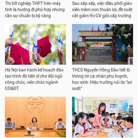
Thi tốt nghiệp THPT trên máy
Sau sắp xếp, việc điều phối giáo
tính là hướng đi phù hợp nhưng
viên mầm non thuận lợi, đề xuất
cần sự chuẩn bị kỹ càng
cắt giảm thi GV giỏi cấp trường
Hà Nội ban hành kế hoạch đào
THCS Nguyễn Hồng Đào tiết lộ
tạo trình độ tiến sĩ cho đội ngũ
thông tin cá nhân phụ huynh,
công chức, viên chức ngành
học sinh: Hiệu trưởng nói do "sơ
GD&ĐT
suất"