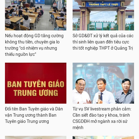
Nếu hoạt động GD tăng cường
Sở GD&ĐT xử lý kết quả của các
không thu tiền, chuyên gia lo
thí sinh liên quan đến tiêu cực
trường "có nhiệm vụ nhưng
thi tốt nghiệp THPT ở Quảng Trị
thiếu nguồn lực"
Đổi tên Ban Tuyên giáo và Dân
Từ vụ SV livestream phản cảm:
vận Trung ương thành Ban
Cần siết đào tạo y khoa, tránh
Tuyên giáo Trung ương
CSGDĐH mở ngành xa rời sứ
mệnh