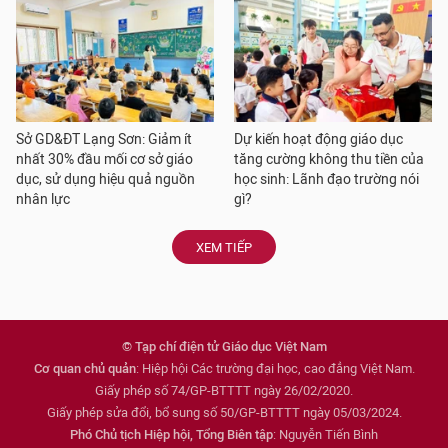
Sở GD&ĐT Lạng Sơn: Giảm ít
Dự kiến hoạt động giáo dục
nhất 30% đầu mối cơ sở giáo
tăng cường không thu tiền của
dục, sử dụng hiệu quả nguồn
học sinh: Lãnh đạo trường nói
nhân lực
gì?
XEM TIẾP
© Tạp chí điện tử Giáo dục Việt Nam
Cơ quan chủ quản
: Hiệp hội Các trường đại học, cao đẳng Việt Nam.
Giấy phép số 74/GP-BTTTT ngày 26/02/2020.
Giấy phép sửa đổi, bổ sung số 50/GP-BTTTT ngày 05/03/2024.
Phó Chủ tịch Hiệp hội, Tổng Biên tập
: Nguyễn Tiến Bình