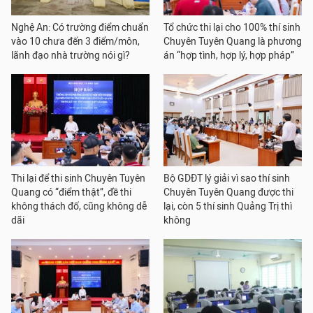
Nghệ An: Có trường điểm chuẩn
Tổ chức thi lại cho 100% thí sinh
vào 10 chưa đến 3 điểm/môn,
Chuyên Tuyên Quang là phương
lãnh đạo nhà trường nói gì?
án “hợp tình, hợp lý, hợp pháp”
Thi lại để thi sinh Chuyên Tuyên
Bộ GDĐT lý giải vì sao thí sinh
Quang có “điểm thật”, đề thi
Chuyên Tuyên Quang được thi
không thách đố, cũng không dễ
lại, còn 5 thí sinh Quảng Trị thì
dãi
không