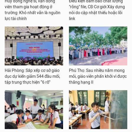
Huy động nghệ sĩ, vận động
Điều kiện đảm bảo chất lượng
viên tham gia hoạt động ở
"rỗng" file, CĐ Cơ giới Xây dựng
trường: Khó nhất vẫn là nguồn
nói do cập nhật thiếu hoặc lỗi
lực tài chính
link
Hải Phòng: Sắp xếp cơ sở giáo
Phú Thọ: Sau nhiều năm mong
dục dự kiến giảm 544 đầu mối,
mỏi, giáo viên phấn khởi vì được
tập trung thực hiện “6 rõ”
thăng hạng II