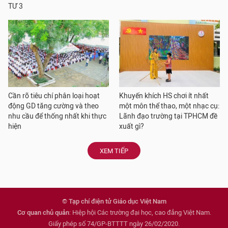
TƯ 3
Cần rõ tiêu chí phân loại hoạt
Khuyến khích HS chơi ít nhất
động GD tăng cường và theo
một môn thể thao, một nhạc cụ:
nhu cầu để thống nhất khi thực
Lãnh đạo trường tại TPHCM đề
hiện
xuất gì?
XEM TIẾP
© Tạp chí điện tử Giáo dục Việt Nam
Cơ quan chủ quản
: Hiệp hội Các trường đại học, cao đẳng Việt Nam.
Giấy phép số 74/GP-BTTTT ngày 26/02/2020.