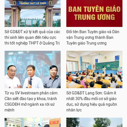
Sở GD&ĐT xử lý kết quả của các
Đổi tên Ban Tuyên giáo và Dân
thí sinh liên quan đến tiêu cực
vận Trung ương thành Ban
thi tốt nghiệp THPT ở Quảng Trị
Tuyên giáo Trung ương
Từ vụ SV livestream phản cảm:
Sở GD&ĐT Lạng Sơn: Giảm ít
Cần siết đào tạo y khoa, tránh
nhất 30% đầu mối cơ sở giáo
CSGDĐH mở ngành xa rời sứ
dục, sử dụng hiệu quả nguồn
mệnh
nhân lực