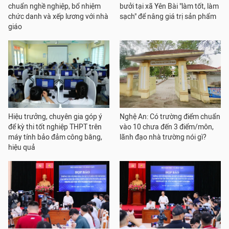
chuẩn nghề nghiệp, bổ nhiệm
bưởi tại xã Yên Bài "làm tốt, làm
chức danh và xếp lương với nhà
sạch" để nâng giá trị sản phẩm
giáo
Hiệu trưởng, chuyên gia góp ý
Nghệ An: Có trường điểm chuẩn
để kỳ thi tốt nghiệp THPT trên
vào 10 chưa đến 3 điểm/môn,
máy tính bảo đảm công bằng,
lãnh đạo nhà trường nói gì?
hiệu quả