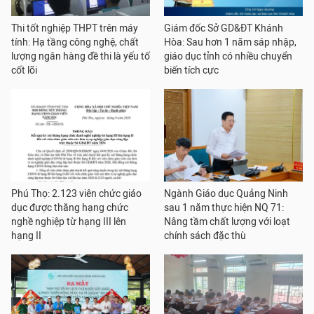
Thi tốt nghiệp THPT trên máy
Giám đốc Sở GD&ĐT Khánh
tính: Hạ tầng công nghệ, chất
Hòa: Sau hơn 1 năm sáp nhập,
lượng ngân hàng đề thi là yếu tố
giáo dục tỉnh có nhiều chuyển
cốt lõi
biến tích cực
Phú Thọ: 2.123 viên chức giáo
Ngành Giáo dục Quảng Ninh
dục được thăng hạng chức
sau 1 năm thực hiện NQ 71:
nghề nghiệp từ hạng III lên
Nâng tầm chất lượng với loạt
hạng II
chính sách đặc thù