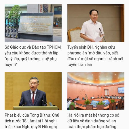
Sở Giáo dục và Đào tạo TPHCM
Tuyển sinh ĐH: Nghiên cứu
yêu cầu không được thành lập
phương án "mở đầu vào, siết
“quỹ lớp, quỹ trường, quỹ phụ
đầu ra" một số ngành, tránh xét
huynh”
tuyển tràn lan
Phát biểu của Tổng Bí thư, Chủ
Hà Nội ra mắt hệ thống cơ sở
tịch nước Tô Lâm tại Hội nghị
dữ liệu về dinh dưỡng và an
triển khai Nghị quyết Hội nghị
toàn thực phẩm học đường