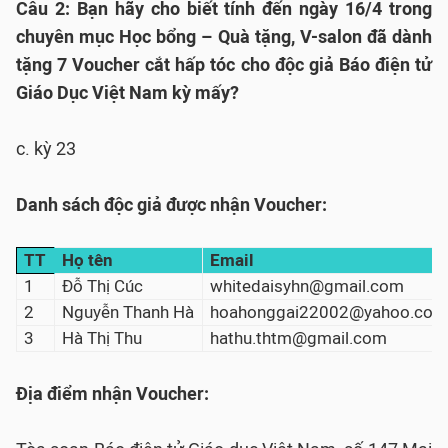
Câu 2: Bạn hãy cho biết tính đến ngày 16/4 trong
chuyên mục Học bổng – Quà tặng, V-salon đã dành
tặng 7 Voucher cắt hấp tóc cho độc giả Báo điện tử
Giáo Dục Việt Nam kỳ mấy?
c. kỳ 23
Danh sách độc giả được nhận Voucher:
TT
Họ tên
Email
1
Đỗ Thị Cúc
whitedaisyhn@gmail.com
2
Nguyễn Thanh Hà
hoahonggai22002@yahoo.co
3
Hà Thị Thu
hathu.thtm@gmail.com
Địa điểm nhận Voucher: