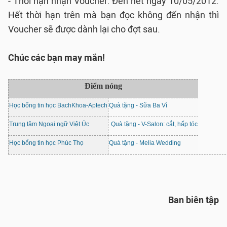
- Thời hạn nhận Voucher: Đến hết ngày 10/05/2012.
Hết thời hạn trên mà bạn đọc không đến nhận thì
Voucher sẽ được dành lại cho đợt sau.
Chúc các bạn may mắn!
Điểm nóng
Học bổng tin học BachKhoa-Aptech
Quà tặng - Sữa Ba Vì
Trung tâm Ngoại ngữ Việt Úc
Quà tặng - V-Salon: cắt, hấp tóc
Học bổng tin học Phúc Thọ
Quà tặng - Melia Wedding
Ban biên tập