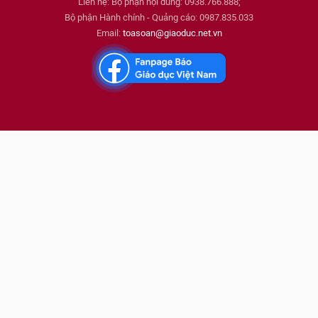
Liên hệ: Bộ phận nội dung: 0938.766.888;
Bộ phận Hành chính - Quảng cáo: 0987.835.033
Email:
toasoan@giaoduc.net.vn