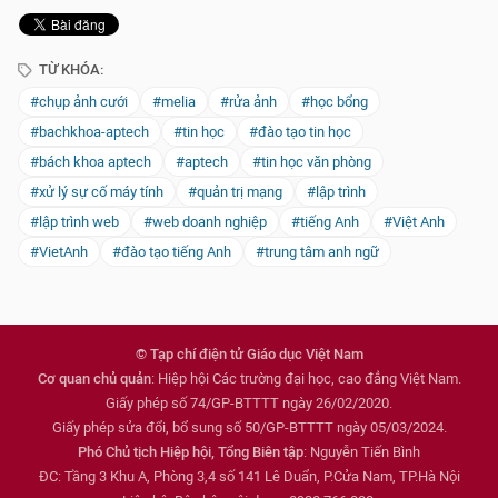
TỪ KHÓA:
#chụp ảnh cưới
#melia
#rửa ảnh
#học bổng
#bachkhoa-aptech
#tin học
#đào tạo tin học
#bách khoa aptech
#aptech
#tin học văn phòng
#xử lý sự cố máy tính
#quản trị mạng
#lập trình
#lập trình web
#web doanh nghiệp
#tiếng Anh
#Việt Anh
#VietAnh
#đào tạo tiếng Anh
#trung tâm anh ngữ
© Tạp chí điện tử Giáo dục Việt Nam
Cơ quan chủ quản
: Hiệp hội Các trường đại học, cao đẳng Việt Nam.
Giấy phép số 74/GP-BTTTT ngày 26/02/2020.
Giấy phép sửa đổi, bổ sung số 50/GP-BTTTT ngày 05/03/2024.
Phó Chủ tịch Hiệp hội, Tổng Biên tập
: Nguyễn Tiến Bình
ĐC: Tầng 3 Khu A, Phòng 3,4 số 141 Lê Duẩn, P.Cửa Nam, TP.Hà Nội