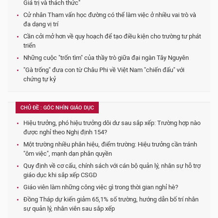
Giá trị và thách thức"
Cử nhân Tham vấn học đường có thể làm việc ở nhiều vai trò và
đa dạng vị trí
Cần cởi mở hơn về quy hoạch để tạo điều kiện cho trường tư phát
triển
Những cuộc "trốn tìm" của thầy trò giữa đại ngàn Tây Nguyên
"Gà trống" đưa con từ Châu Phi về Việt Nam "chiến đấu" với
chứng tự kỷ
CHỦ ĐỀ : GÓC NHÌN GIÁO DỤC
Hiệu trưởng, phó hiệu trưởng dôi dư sau sắp xếp: Trường hợp nào
được nghỉ theo Nghị định 154?
Một trường nhiều phân hiệu, điểm trường: Hiệu trưởng cần tránh
"ôm việc", mạnh dạn phân quyền
Quy định về cơ cấu, chính sách với cán bộ quản lý, nhân sự hỗ trợ
giáo dục khi sắp xếp CSGD
Giáo viên làm những công việc gì trong thời gian nghỉ hè?
Đồng Tháp dự kiến giảm 65,1% số trường, hướng dẫn bố trí nhân
sự quản lý, nhân viên sau sắp xếp