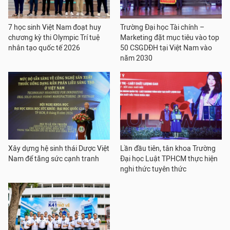
7 học sinh Việt Nam đoạt huy
Trường Đại học Tài chính –
chương kỳ thi Olympic Trí tuệ
Marketing đặt mục tiêu vào top
nhân tạo quốc tế 2026
50 CSGDĐH tại Việt Nam vào
năm 2030
Xây dựng hệ sinh thái Dược Việt
Lần đầu tiên, tân khoa Trường
Nam để tăng sức cạnh tranh
Đại học Luật TPHCM thực hiện
nghi thức tuyên thức