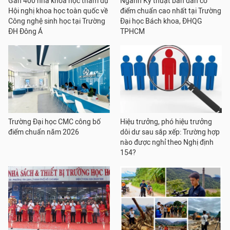
Gần 400 nhà khoa học tham dự
Ngành Kỹ thuật bán dẫn có
Hội nghị khoa học toàn quốc về
điểm chuẩn cao nhất tại Trường
Công nghệ sinh học tại Trường
Đại học Bách khoa, ĐHQG
ĐH Đông Á
TPHCM
Trường Đại học CMC công bố
Hiệu trưởng, phó hiệu trưởng
điểm chuẩn năm 2026
dôi dư sau sắp xếp: Trường hợp
nào được nghỉ theo Nghị định
154?