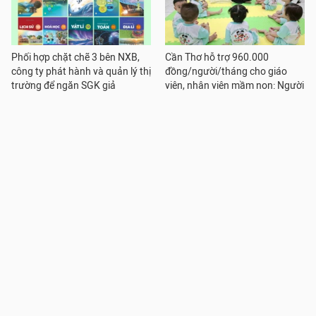
Phối hợp chặt chẽ 3 bên NXB,
Cần Thơ hỗ trợ 960.000
công ty phát hành và quản lý thị
đồng/người/tháng cho giáo
trường để ngăn SGK giả
viên, nhân viên mầm non: Người
trong cuộc phấn khởi
Một trường nhiều phân hiệu,
Phú Thọ: Sau nhiều năm mong
điểm trường: Hiệu trưởng cần
mỏi, giáo viên phấn khởi vì được
tránh "ôm việc", mạnh dạn phân
thăng hạng II
quyền