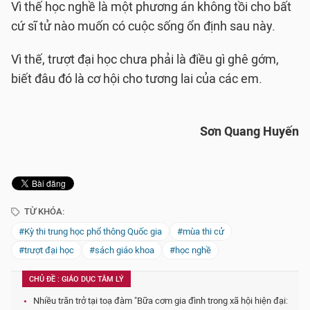
Vì thế học nghề là một phương án không tồi cho bất
cứ sĩ tử nào muốn có cuộc sống ổn định sau này.
Vì thế, trượt đại học chưa phải là điều gì ghê gớm,
biết đâu đó là cơ hội cho tương lai của các em.
Sơn Quang Huyến
TỪ KHÓA:
#Kỳ thi trung học phổ thông Quốc gia
#mùa thi cử
#trượt đại học
#sách giáo khoa
#học nghề
CHỦ ĐỀ : GIÁO DỤC TÂM LÝ
Nhiều trăn trở tại toạ đàm "Bữa cơm gia đình trong xã hội hiện đại: