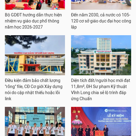
Bộ GDĐT hướng dẫn thực hiện
Đến năm 2030, cả nước có 105-
nhiệm vụ giáo dục phổ thông
120 cơ sở giáo dục đại học công
năm học 2026-2027
lập
Điều kiện đảm bảo chất lượng
Diện tích đất/người học mới đạt
"rỗng" file, CĐ Cơ giới Xây dựng
11,8m², ĐH Sư phạm Kỹ thuật
nói do cập nhật thiếu hoặc lỗi
Vĩnh Long chia sẻ lộ trình đáp
link
ứng Chuẩn