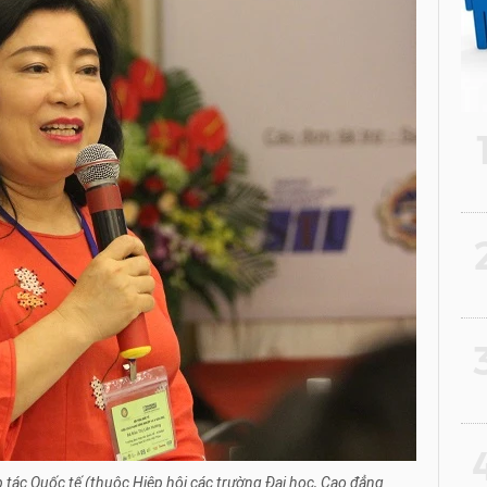
2
3
4
 tác Quốc tế (thuộc Hiệp hội các trường Đại học, Cao đẳng