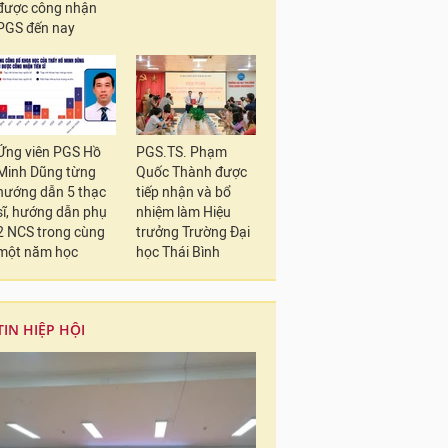
được công nhận
PGS đến nay
Ứng viên PGS Hồ
PGS.TS. Phạm
Minh Dũng từng
Quốc Thành được
hướng dẫn 5 thạc
tiếp nhận và bổ
sĩ, hướng dẫn phụ
nhiệm làm Hiệu
2 NCS trong cùng
trưởng Trường Đại
một năm học
học Thái Bình
TIN HIỆP HỘI