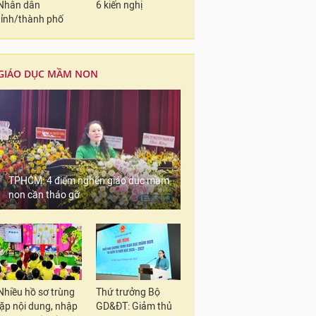
Nhân dân
6 kiến nghị
tỉnh/thành phố
GIÁO DỤC MẦM NON
TPHCM: 4 điểm nghẽn giáo dục mầm
non cần tháo gỡ
Nhiều hồ sơ trùng
Thứ trưởng Bộ
lặp nội dung, nhập
GD&ĐT: Giảm thủ