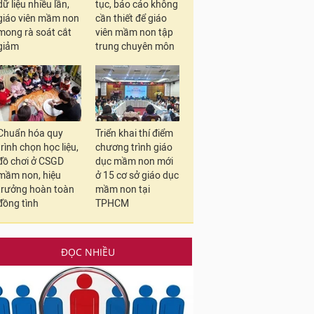
dữ liệu nhiều lần,
tục, báo cáo không
giáo viên mầm non
cần thiết để giáo
mong rà soát cắt
viên mầm non tập
giảm
trung chuyên môn
Chuẩn hóa quy
Triển khai thí điểm
trình chọn học liệu,
chương trình giáo
đồ chơi ở CSGD
dục mầm non mới
mầm non, hiệu
ở 15 cơ sở giáo dục
trưởng hoàn toàn
mầm non tại
đồng tình
TPHCM
ĐỌC NHIỀU