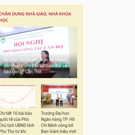
CHÂN DUNG NHÀ GIÁO, NHÀ KHOA
HỌC
Bà Trần Thị Huyền được bổ nhiệm
giữ chức Giám đốc Sở Giáo dục và
Đào tạo TP Cần Thơ
Chi tiết 10 bài báo
Trường Đại học
quốc tế của Phó
Ngân hàng TP. Hồ
Chủ tịch UBND tỉnh
Chí Minh công bố
Phú Thọ từ khi
Ban Giám hiệu mới