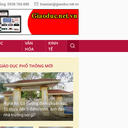
óng: 0938.766.888
toasoan@giaoduc.net.vn
ỌC
VĂN
KINH
HÓA
TẾ
GIÁO DỤC PHỔ THÔNG MỚI
Nghệ An: Có trường điểm chuẩn vào
10 chưa đến 3 điểm/môn, lãnh đạo
nhà trường nói gì?