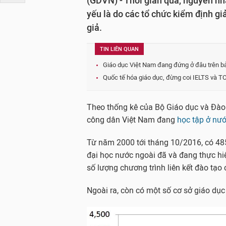
(GDVN) - Thời gian qua, nguyên n
yếu là do các tổ chức kiểm định gi
giả.
TIN LIÊN QUAN
Giáo dục Việt Nam đang đứng ở đâu trên 
Quốc tế hóa giáo dục, đừng coi IELTS và T
Theo thống kê của Bộ Giáo dục và Đào
công dân Việt Nam đang
học tập ở nư
Từ năm 2000 tới tháng 10/2016, có 485 
đại học nước ngoài đã và đang thực hiệ
số lượng chương trình liên kết đào tạo
Ngoài ra, còn có một số cơ sở giáo dụ