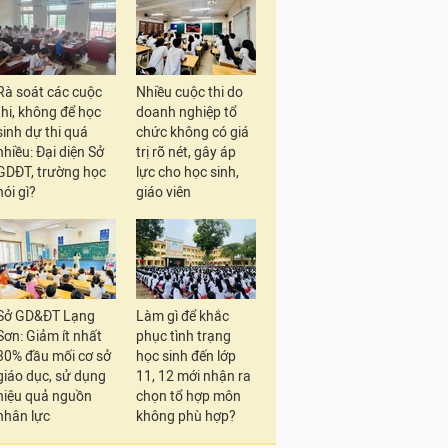
Rà soát các cuộc
Nhiều cuộc thi do
thi, không để học
doanh nghiệp tổ
sinh dự thi quá
chức không có giá
nhiều: Đại diện Sở
trị rõ nét, gây áp
GDĐT, trường học
lực cho học sinh,
nói gì?
giáo viên
Sở GD&ĐT Lạng
Làm gì để khắc
Sơn: Giảm ít nhất
phục tình trạng
30% đầu mối cơ sở
học sinh đến lớp
giáo dục, sử dụng
11, 12 mới nhận ra
hiệu quả nguồn
chọn tổ hợp môn
nhân lực
không phù hợp?