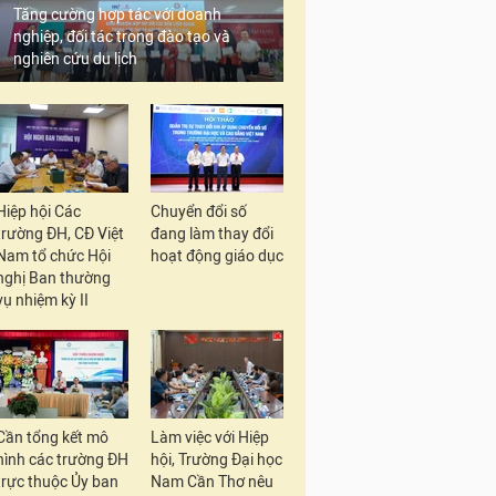
Tăng cường hợp tác với doanh
nghiệp, đối tác trong đào tạo và
nghiên cứu du lịch
Hiệp hội Các
Chuyển đổi số
trường ĐH, CĐ Việt
đang làm thay đổi
Nam tổ chức Hội
hoạt động giáo dục
nghị Ban thường
vụ nhiệm kỳ II
Cần tổng kết mô
Làm việc với Hiệp
hình các trường ĐH
hội, Trường Đại học
trực thuộc Ủy ban
Nam Cần Thơ nêu