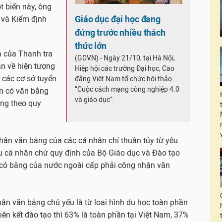
t biến này, ông
Giáo dục đại học đang
 và Kiểm định
đứng trước nhiều thách
thức lớn
a của Thanh tra
(GDVN) - Ngày 21/10, tại Hà Nội,
ận về hiện tượng
Hiệp hội các trường Đại học, Cao
 các cơ sở tuyển
đẳng Việt Nam tổ chức hội thảo
“Cuộc cách mạng công nghiệp 4.0
n có văn bằng
và giáo dục”.
ng theo quy
nhận văn bằng của các cá nhân chỉ thuần túy từ yêu
u cá nhân chứ quy định của Bộ Giáo dục và Đào tạo
có bằng của nước ngoài cấp phải công nhận văn
hận văn bằng chủ yếu là từ loại hình du học toàn phần
liên kết đào tạo thì 63% là toàn phần tại Việt Nam, 37%