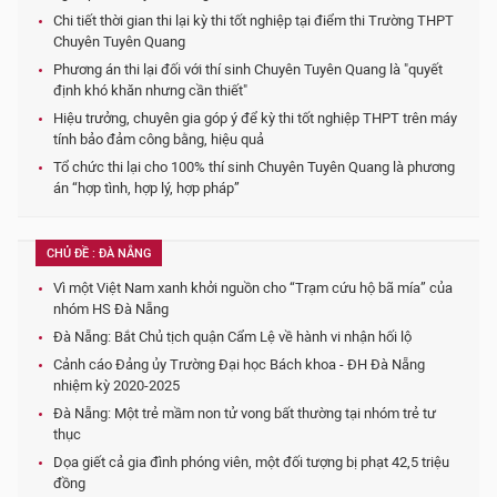
Chi tiết thời gian thi lại kỳ thi tốt nghiệp tại điểm thi Trường THPT
Chuyên Tuyên Quang
Phương án thi lại đối với thí sinh Chuyên Tuyên Quang là "quyết
định khó khăn nhưng cần thiết"
Hiệu trưởng, chuyên gia góp ý để kỳ thi tốt nghiệp THPT trên máy
tính bảo đảm công bằng, hiệu quả
Tổ chức thi lại cho 100% thí sinh Chuyên Tuyên Quang là phương
án “hợp tình, hợp lý, hợp pháp”
CHỦ ĐỀ : ĐÀ NẴNG
Vì một Việt Nam xanh khởi nguồn cho “Trạm cứu hộ bã mía” của
nhóm HS Đà Nẵng
Đà Nẵng: Bắt Chủ tịch quận Cẩm Lệ về hành vi nhận hối lộ
Cảnh cáo Đảng ủy Trường Đại học Bách khoa - ĐH Đà Nẵng
nhiệm kỳ 2020-2025
Đà Nẵng: Một trẻ mầm non tử vong bất thường tại nhóm trẻ tư
thục
Dọa giết cả gia đình phóng viên, một đối tượng bị phạt 42,5 triệu
đồng