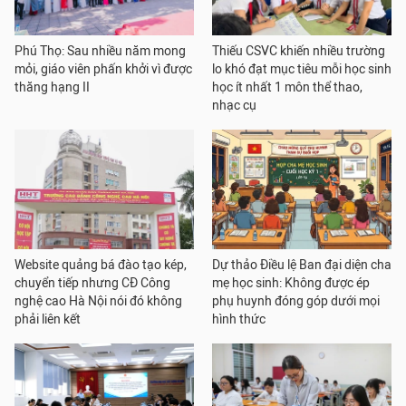
Phú Thọ: Sau nhiều năm mong
Thiếu CSVC khiến nhiều trường
mỏi, giáo viên phấn khởi vì được
lo khó đạt mục tiêu mỗi học sinh
thăng hạng II
học ít nhất 1 môn thể thao,
nhạc cụ
Website quảng bá đào tạo kép,
Dự thảo Điều lệ Ban đại diện cha
chuyển tiếp nhưng CĐ Công
mẹ học sinh: Không được ép
nghệ cao Hà Nội nói đó không
phụ huynh đóng góp dưới mọi
phải liên kết
hình thức