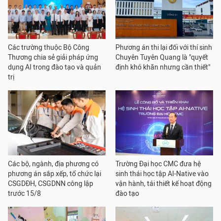
Các trường thuộc Bộ Công
Phương án thi lại đối với thí sinh
Thương chia sẻ giải pháp ứng
Chuyên Tuyên Quang là "quyết
dụng AI trong đào tạo và quản
định khó khăn nhưng cần thiết"
trị
Các bộ, ngành, địa phương có
Trường Đại học CMC đưa hệ
phương án sắp xếp, tổ chức lại
sinh thái học tập AI-Native vào
CSGDĐH, CSGDNN công lập
vận hành, tái thiết kế hoạt động
trước 15/8
đào tạo