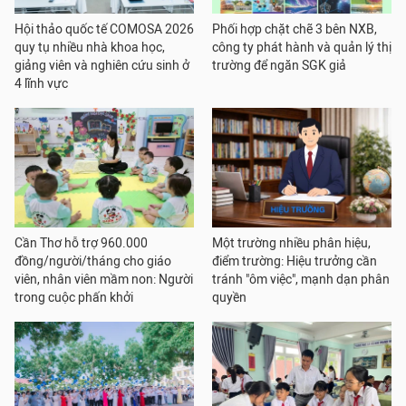
Hội thảo quốc tế COMOSA 2026
Phối hợp chặt chẽ 3 bên NXB,
quy tụ nhiều nhà khoa học,
công ty phát hành và quản lý thị
giảng viên và nghiên cứu sinh ở
trường để ngăn SGK giả
4 lĩnh vực
Cần Thơ hỗ trợ 960.000
Một trường nhiều phân hiệu,
đồng/người/tháng cho giáo
điểm trường: Hiệu trưởng cần
viên, nhân viên mầm non: Người
tránh "ôm việc", mạnh dạn phân
trong cuộc phấn khởi
quyền