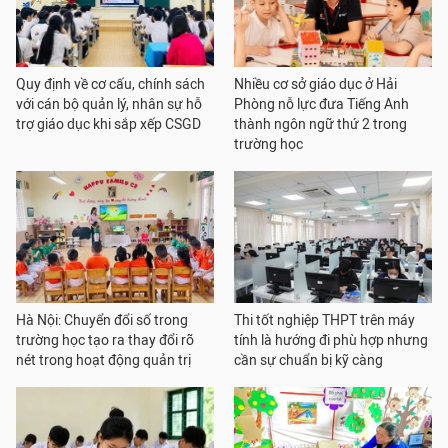
Quy định về cơ cấu, chính sách
Nhiều cơ sở giáo dục ở Hải
với cán bộ quản lý, nhân sự hỗ
Phòng nỗ lực đưa Tiếng Anh
trợ giáo dục khi sắp xếp CSGD
thành ngôn ngữ thứ 2 trong
trường học
Hà Nội: Chuyển đổi số trong
Thi tốt nghiệp THPT trên máy
trường học tạo ra thay đổi rõ
tính là hướng đi phù hợp nhưng
nét trong hoạt động quản trị
cần sự chuẩn bị kỹ càng