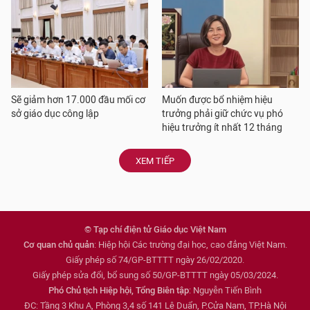
Sẽ giảm hơn 17.000 đầu mối cơ
Muốn được bổ nhiệm hiệu
sở giáo dục công lập
trưởng phải giữ chức vụ phó
hiệu trưởng ít nhất 12 tháng
XEM TIẾP
© Tạp chí điện tử Giáo dục Việt Nam
Cơ quan chủ quản
: Hiệp hội Các trường đại học, cao đẳng Việt Nam.
Giấy phép số 74/GP-BTTTT ngày 26/02/2020.
Giấy phép sửa đổi, bổ sung số 50/GP-BTTTT ngày 05/03/2024.
Phó Chủ tịch Hiệp hội, Tổng Biên tập
: Nguyễn Tiến Bình
ĐC: Tầng 3 Khu A, Phòng 3,4 số 141 Lê Duẩn, P.Cửa Nam, TP.Hà Nội