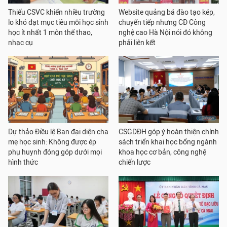
Thiếu CSVC khiến nhiều trường
Website quảng bá đào tạo kép,
lo khó đạt mục tiêu mỗi học sinh
chuyển tiếp nhưng CĐ Công
học ít nhất 1 môn thể thao,
nghệ cao Hà Nội nói đó không
nhạc cụ
phải liên kết
Dự thảo Điều lệ Ban đại diện cha
CSGDĐH góp ý hoàn thiện chính
mẹ học sinh: Không được ép
sách triển khai học bổng ngành
phụ huynh đóng góp dưới mọi
khoa học cơ bản, công nghệ
hình thức
chiến lược