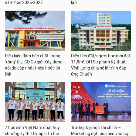
năm học 2026-2027
lập
Điều kiện đảm bảo chất lượng
Diện tích đất/người học mới đạt
"rỗng" file, CĐ Cơ giới Xây dựng
11,8m², ĐH Sư phạm Kỹ thuật
nói do cập nhật thiếu hoặc lỗi
Vĩnh Long chia sẻ lộ trình đáp
link
ứng Chuẩn
7 học sinh Việt Nam đoạt huy
Trường Đại học Tài chính –
chương kỳ thi Olympic Trí tuệ
Marketing đặt mục tiêu vào top