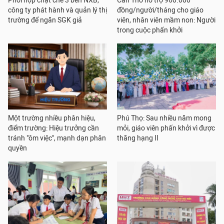
Phối hợp chặt chẽ 3 bên NXB,
Cần Thơ hỗ trợ 960.000
công ty phát hành và quản lý thị
đồng/người/tháng cho giáo
trường để ngăn SGK giả
viên, nhân viên mầm non: Người
trong cuộc phấn khởi
Một trường nhiều phân hiệu,
Phú Thọ: Sau nhiều năm mong
điểm trường: Hiệu trưởng cần
mỏi, giáo viên phấn khởi vì được
tránh "ôm việc", mạnh dạn phân
thăng hạng II
quyền