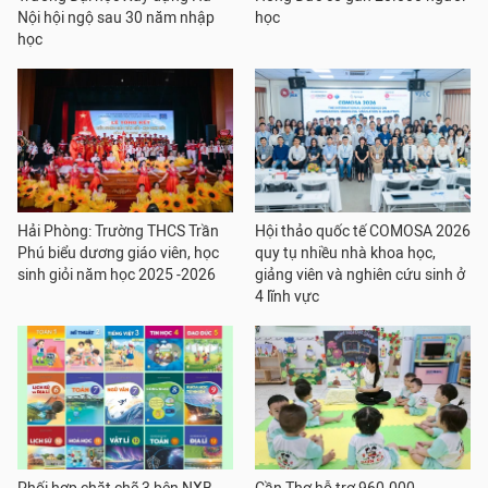
Nội hội ngộ sau 30 năm nhập
học
học
Hải Phòng: Trường THCS Trần
Hội thảo quốc tế COMOSA 2026
Phú biểu dương giáo viên, học
quy tụ nhiều nhà khoa học,
sinh giỏi năm học 2025 -2026
giảng viên và nghiên cứu sinh ở
4 lĩnh vực