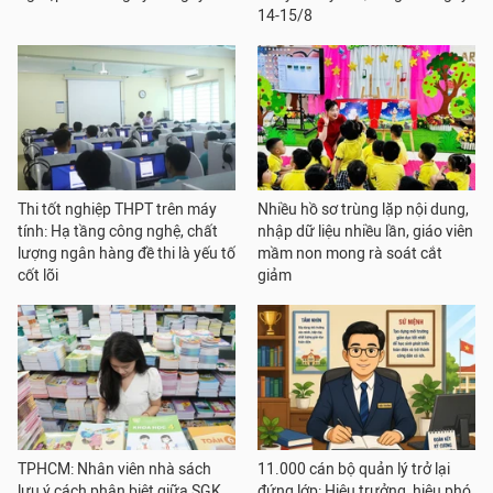
14-15/8
Thi tốt nghiệp THPT trên máy
Nhiều hồ sơ trùng lặp nội dung,
tính: Hạ tầng công nghệ, chất
nhập dữ liệu nhiều lần, giáo viên
lượng ngân hàng đề thi là yếu tố
mầm non mong rà soát cắt
cốt lõi
giảm
TPHCM: Nhân viên nhà sách
11.000 cán bộ quản lý trở lại
lưu ý cách phân biệt giữa SGK
đứng lớp: Hiệu trưởng, hiệu phó