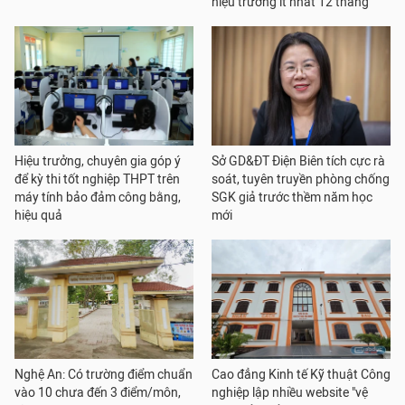
hiệu trưởng ít nhất 12 tháng
Hiệu trưởng, chuyên gia góp ý
Sở GD&ĐT Điện Biên tích cực rà
để kỳ thi tốt nghiệp THPT trên
soát, tuyên truyền phòng chống
máy tính bảo đảm công bằng,
SGK giả trước thềm năm học
hiệu quả
mới
Nghệ An: Có trường điểm chuẩn
Cao đẳng Kinh tế Kỹ thuật Công
vào 10 chưa đến 3 điểm/môn,
nghiệp lập nhiều website "vệ