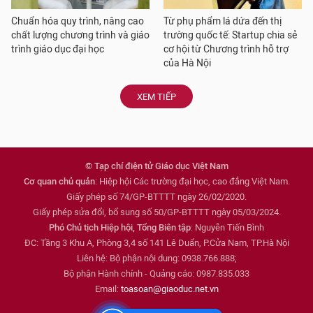
Chuẩn hóa quy trình, nâng cao
Từ phụ phẩm lá dứa đến thị
chất lượng chương trình và giáo
trường quốc tế: Startup chia sẻ
trình giáo dục đại học
cơ hội từ Chương trình hỗ trợ
của Hà Nội
XEM TIẾP
© Tạp chí điện tử Giáo dục Việt Nam
Cơ quan chủ quản
: Hiệp hội Các trường đại học, cao đẳng Việt Nam.
Giấy phép số 74/GP-BTTTT ngày 26/02/2020.
Giấy phép sửa đổi, bổ sung số 50/GP-BTTTT ngày 05/03/2024.
Phó Chủ tịch Hiệp hội, Tổng Biên tập
: Nguyễn Tiến Bình
ĐC: Tầng 3 Khu A, Phòng 3,4 số 141 Lê Duẩn, P.Cửa Nam, TP.Hà Nội
Liên hệ: Bộ phận nội dung: 0938.766.888;
Bộ phận Hành chính - Quảng cáo: 0987.835.033
Email:
toasoan@giaoduc.net.vn