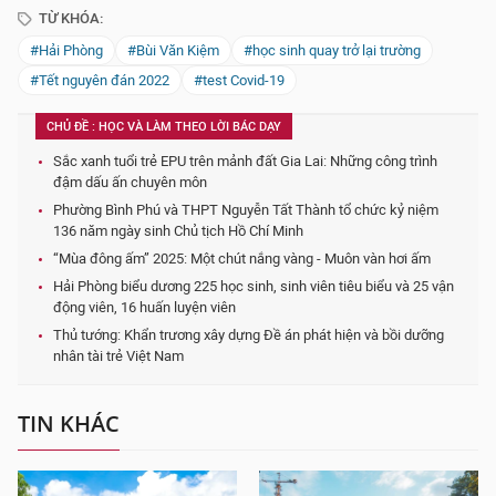
TỪ KHÓA:
#Hải Phòng
#Bùi Văn Kiệm
#học sinh quay trở lại trường
#Tết nguyên đán 2022
#test Covid-19
CHỦ ĐỀ : HỌC VÀ LÀM THEO LỜI BÁC DẠY
Sắc xanh tuổi trẻ EPU trên mảnh đất Gia Lai: Những công trình
đậm dấu ấn chuyên môn
Phường Bình Phú và THPT Nguyễn Tất Thành tổ chức kỷ niệm
136 năm ngày sinh Chủ tịch Hồ Chí Minh
“Mùa đông ấm” 2025: Một chút nắng vàng - Muôn vàn hơi ấm
Hải Phòng biểu dương 225 học sinh, sinh viên tiêu biểu và 25 vận
động viên, 16 huấn luyện viên
Thủ tướng: Khẩn trương xây dựng Đề án phát hiện và bồi dưỡng
nhân tài trẻ Việt Nam
TIN KHÁC