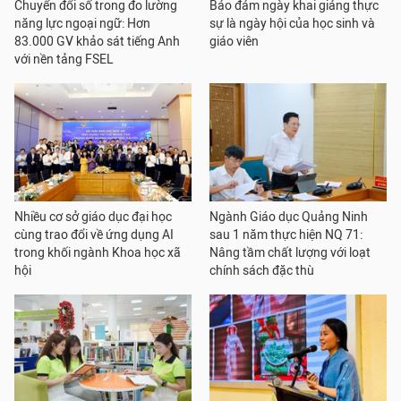
Chuyển đổi số trong đo lường
Bảo đảm ngày khai giảng thực
năng lực ngoại ngữ: Hơn
sự là ngày hội của học sinh và
83.000 GV khảo sát tiếng Anh
giáo viên
với nền tảng FSEL
Nhiều cơ sở giáo dục đại học
Ngành Giáo dục Quảng Ninh
cùng trao đổi về ứng dụng AI
sau 1 năm thực hiện NQ 71:
trong khối ngành Khoa học xã
Nâng tầm chất lượng với loạt
hội
chính sách đặc thù