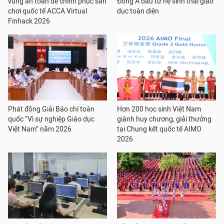
vùng an toàn để chinh phục sân
Đông Á đầu tư hệ sinh thái giáo
chơi quốc tế ACCA Virtual
dục toàn diện
Finhack 2026
Phát động Giải Báo chí toàn
Hơn 200 học sinh Việt Nam
quốc “Vì sự nghiệp Giáo dục
giành huy chương, giải thưởng
Việt Nam” năm 2026
tại Chung kết quốc tế AIMO
2026