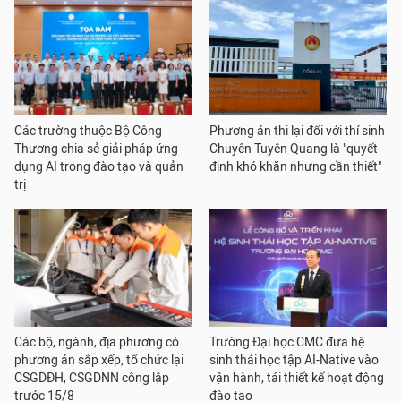
Các trường thuộc Bộ Công
Phương án thi lại đối với thí sinh
Thương chia sẻ giải pháp ứng
Chuyên Tuyên Quang là "quyết
dụng AI trong đào tạo và quản
định khó khăn nhưng cần thiết"
trị
Các bộ, ngành, địa phương có
Trường Đại học CMC đưa hệ
phương án sắp xếp, tổ chức lại
sinh thái học tập AI-Native vào
CSGDĐH, CSGDNN công lập
vận hành, tái thiết kế hoạt động
trước 15/8
đào tạo