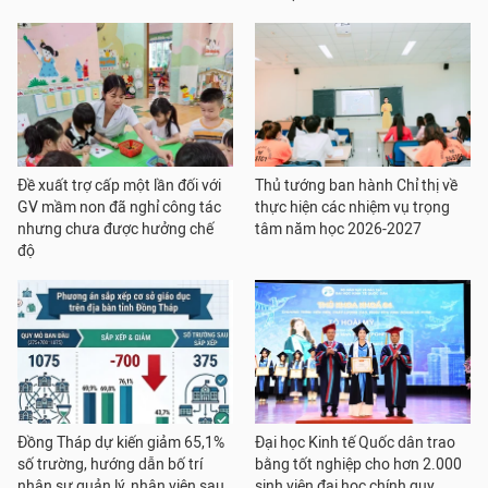
Đề xuất trợ cấp một lần đối với
Thủ tướng ban hành Chỉ thị về
GV mầm non đã nghỉ công tác
thực hiện các nhiệm vụ trọng
nhưng chưa được hưởng chế
tâm năm học 2026-2027
độ
Đồng Tháp dự kiến giảm 65,1%
Đại học Kinh tế Quốc dân trao
số trường, hướng dẫn bố trí
bằng tốt nghiệp cho hơn 2.000
nhân sự quản lý, nhân viên sau
sinh viên đại học chính quy