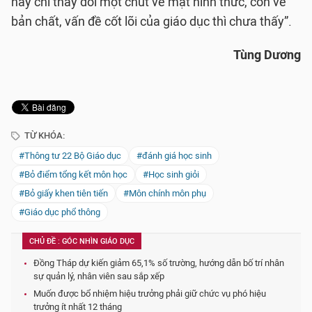
này chỉ thay đổi một chút về mặt hình thức, còn về
bản chất, vấn đề cốt lõi của giáo dục thì chưa thấy”.
Tùng Dương
TỪ KHÓA:
#Thông tư 22 Bộ Giáo dục
#đánh giá học sinh
#Bỏ điểm tổng kết môn học
#Học sinh giỏi
#Bỏ giấy khen tiên tiến
#Môn chính môn phụ
#Giáo dục phổ thông
CHỦ ĐỀ : GÓC NHÌN GIÁO DỤC
Đồng Tháp dự kiến giảm 65,1% số trường, hướng dẫn bố trí nhân
sự quản lý, nhân viên sau sắp xếp
Muốn được bổ nhiệm hiệu trưởng phải giữ chức vụ phó hiệu
trưởng ít nhất 12 tháng