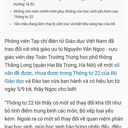
trường" là đủ
Không còn môn chính-môn phụ, không còn học sinh yếu kém sau
Thông tư 22
Văn mẫu đang làm chai lỳ cảm xúc và triệt tiêu sáng tạo của trẻ
Phóng viên Tạp chí điện tử Giáo dục Việt Nam đã
trao đổi với nhà giáo ưu tú Nguyễn Văn Ngọc - cựu
giáo viên dạy Toán Trường Trung học phổ thông
Thăng Long (quận Hai Bà Trưng, Hà Nội) về một
số
vấn đề được, chưa được trong Thông tư 22 của Bộ
Giáo dục
và Đào tạo vừa ban hành và có hiệu lực từ
ngày 5/9 tới, thầy Ngọc cho biết:
“Thông tư 22 tôi thấy có một số thay đổi khá tốt như
bỏ tính điểm trung bình các môn; Bỏ xếp loại yếu
kém. Ngoài ra có một số thay đổi về quan niệm phân
loại học sinh, giúp học sinh hào hứng phấn đấu, điều