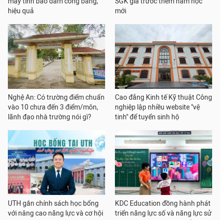
máy tính bảo đảm công bằng,
SGK giả trước thềm năm học
hiệu quả
mới
Nghệ An: Có trường điểm chuẩn
Cao đẳng Kinh tế Kỹ thuật Công
vào 10 chưa đến 3 điểm/môn,
nghiệp lập nhiều website "vệ
lãnh đạo nhà trường nói gì?
tinh" để tuyển sinh hộ
UTH gắn chính sách học bổng
KDC Education đồng hành phát
với nâng cao năng lực và cơ hội
triển năng lực số và năng lực sử