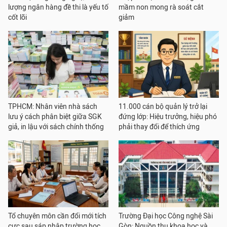
lượng ngân hàng đề thi là yếu tố
mầm non mong rà soát cắt
cốt lõi
giảm
TPHCM: Nhân viên nhà sách
11.000 cán bộ quản lý trở lại
lưu ý cách phân biệt giữa SGK
đứng lớp: Hiệu trưởng, hiệu phó
giả, in lậu với sách chính thống
phải thay đổi để thích ứng
Tổ chuyên môn cần đổi mới tích
Trường Đại học Công nghệ Sài
cực sau sáp nhập trường học
Gòn: Nguồn thu khoa học và