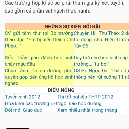
Các trường hợp khác sẽ phải tham gia kỳ xét tuyển,
bao gồm cả phần sát hạch thực hành.
NHỮNG SỰ KIỆN NỔI BẬT
SV gửi tâm thư tới Bộ trưởng
Chuyện HH Thu Thảo: 2 d
Giáo dục: "Em bị biến thành Chí
to đùng cho Hiệu trưở
Phèo..."
Tây Đô
Sốc: Thầy giáo đánh học sinh
Dạy bơi cho học sinh cấp 
chảy máu đầu
trường... "tự bơi"
Chùm ảnh: Du ca đường phố,
GS Hồ Ngọc Đại: "Giáo d
quyên góp tiền ủng hộ học sinh
thông nên rút xuống 11 n
nghèo
ĐIỂM NÓNG
Tuyển sinh 2012
Thi tốt nghiệp THTP 2012
Hoa khôi các trường ĐH
Ngôi sao học đường
Đổi mới Giáo dục
Xem nhiều nhất trong tháng