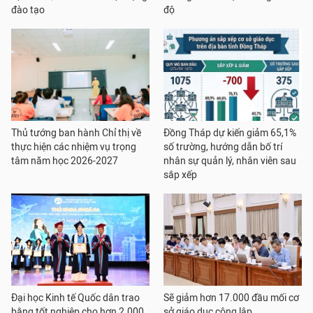
đào tạo
độ
Thủ tướng ban hành Chỉ thị về
Đồng Tháp dự kiến giảm 65,1%
thực hiện các nhiệm vụ trọng
số trường, hướng dẫn bố trí
tâm năm học 2026-2027
nhân sự quản lý, nhân viên sau
sắp xếp
Đại học Kinh tế Quốc dân trao
Sẽ giảm hơn 17.000 đầu mối cơ
bằng tốt nghiệp cho hơn 2.000
sở giáo dục công lập