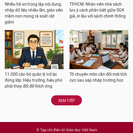
Nhiều hồ sơ trùng lặp nội dung,
TPHCM: Nhân viên nhà sách
nhập dữ liệu nhiều lần, giáo viên
lưu ý cách phân biệt giữa SGK
mầm non mong rà soát cắt
giả, in lậu với sách chính thống
giảm
11.000 cán bộ quản lý trở lại
Tổ chuyên môn cần đổi mới tích
đứng lớp: Hiệu trưởng, hiệu phó
cực sau sáp nhập trường học
phải thay đổi để thích ứng
XEM TIẾP
© Tạp chí điện tử Giáo dục Việt Nam