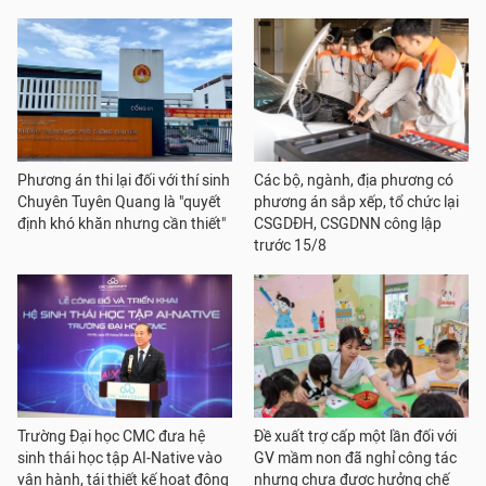
Phương án thi lại đối với thí sinh
Các bộ, ngành, địa phương có
Chuyên Tuyên Quang là "quyết
phương án sắp xếp, tổ chức lại
định khó khăn nhưng cần thiết"
CSGDĐH, CSGDNN công lập
trước 15/8
Trường Đại học CMC đưa hệ
Đề xuất trợ cấp một lần đối với
sinh thái học tập AI-Native vào
GV mầm non đã nghỉ công tác
vận hành, tái thiết kế hoạt động
nhưng chưa được hưởng chế