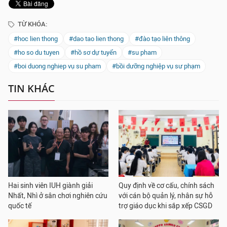
TỪ KHÓA:
#hoc lien thong
#dao tao lien thong
#đào tạo liên thông
#ho so du tuyen
#hồ sơ dự tuyển
#su pham
#boi duong nghiep vụ su pham
#bồi dưỡng nghiệp vụ sư phạm
TIN KHÁC
Hai sinh viên IUH giành giải
Quy định về cơ cấu, chính sách
Nhất, Nhì ở sân chơi nghiên cứu
với cán bộ quản lý, nhân sự hỗ
quốc tế
trợ giáo dục khi sắp xếp CSGD