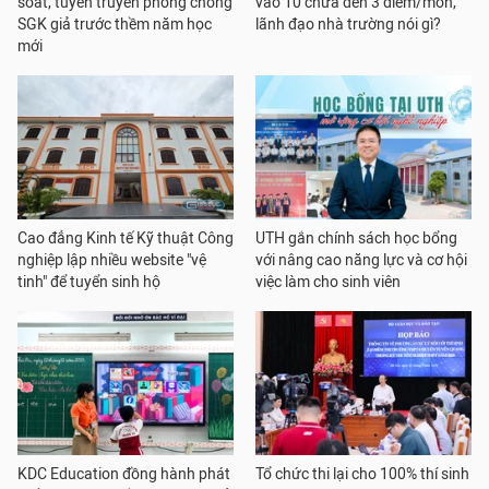
soát, tuyên truyền phòng chống
vào 10 chưa đến 3 điểm/môn,
SGK giả trước thềm năm học
lãnh đạo nhà trường nói gì?
mới
Cao đẳng Kinh tế Kỹ thuật Công
UTH gắn chính sách học bổng
nghiệp lập nhiều website "vệ
với nâng cao năng lực và cơ hội
tinh" để tuyển sinh hộ
việc làm cho sinh viên
KDC Education đồng hành phát
Tổ chức thi lại cho 100% thí sinh