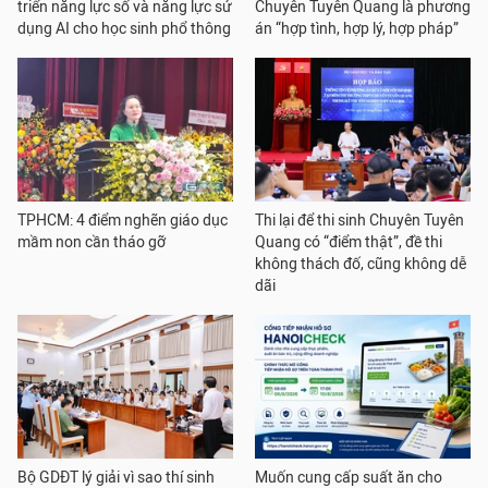
triển năng lực số và năng lực sử
Chuyên Tuyên Quang là phương
dụng AI cho học sinh phổ thông
án “hợp tình, hợp lý, hợp pháp”
TPHCM: 4 điểm nghẽn giáo dục
Thi lại để thi sinh Chuyên Tuyên
mầm non cần tháo gỡ
Quang có “điểm thật”, đề thi
không thách đố, cũng không dễ
dãi
Bộ GDĐT lý giải vì sao thí sinh
Muốn cung cấp suất ăn cho