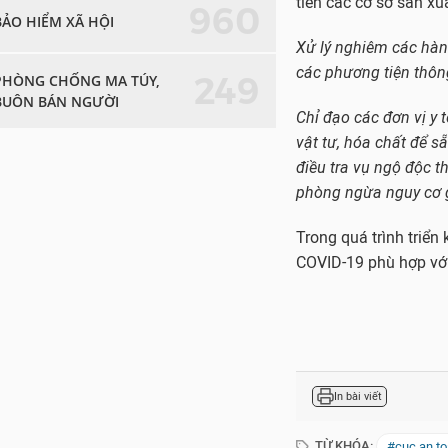
960
BẢO HIỂM XÃ HỘI
Trong quá trình triển
COVID-19 phù hợp với
249
PHÒNG CHỐNG MA TÚY,
BUÔN BÁN NGƯỜI
In bài viết
TỪ KHÓA:
#cục an t
CHỦ ĐỀ: AN TOÀN THỰ
Muốn cung cấp suất ă
HASECA xây dựng thực
Haseca kiểm soát chặ
Sở GD&ĐT Hà Nội hướn
Haseca xây dựng quy 