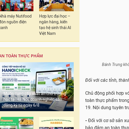
Bánh Trung khô
Nhà máy Nutifood
Hợp lực đại học –
đón nguồn điện
ngân hàng, kiến
Đối với các tỉnh, thà
xanh
tạo hệ sinh thái AI
Việt Nam
Chủ động phối hợp vớ
toàn thực phẩm trong
19. Nội dung tuyên t
AN TOÀN THỰC PHẨM
-
Đối với cơ sở sản xu
bảo đảm an toàn thực
Thực hiện nghiêm cá
tắc 3 tại chỗ, một cu
Muốn cung cấp suất ăn cho trường
-
Đối với người tiêu d
học tại Hà Nội, doanh nghiệp cần
phẩm an toàn; chỉ m
đăng ký từ ngày 6/8
gốc, xuất xứ rõ ràng
tượng, liều lượng the
dụng khi mua sản ph