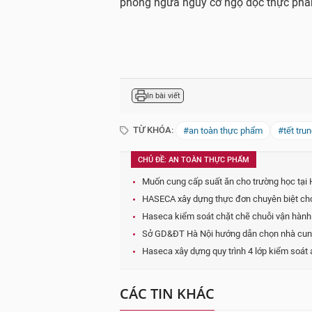
phòng ngừa nguy cơ ngộ độc thực phẩ
In bài viết
TỪ KHÓA:
#an toàn thực phẩm
#tết trun
CHỦ ĐỀ: AN TOÀN THỰC PHẨM
Muốn cung cấp suất ăn cho trường học tại 
HASECA xây dựng thực đơn chuyên biệt cho
Haseca kiểm soát chặt chẽ chuỗi vận hành 
Sở GD&ĐT Hà Nội hướng dẫn chọn nhà cung c
Haseca xây dựng quy trình 4 lớp kiểm soát
CÁC TIN KHÁC