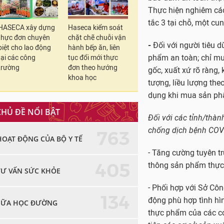
Đối với các tỉnh/thàn
HASECA xây dựng
Haseca kiểm soát
chống dịch bệnh COV
thực đơn chuyên
chặt chẽ chuỗi vận
biệt cho lao động
hành bếp ăn, liên
- Tăng cường tuyên t
tại các công
tục đổi mới thực
thông sản phẩm thực
trường
đơn theo hướng
khoa học
- Phối hợp với Sở Côn
động phù hợp tình hìn
CHỦ ĐỀ NỔI BẬT
thực phẩm của các cơ 
tiên các cơ sở sản x
763
HOẠT ĐỘNG CỦA BỘ Y TẾ
Xử lý nghiêm các hành
các phương tiện thông
405
TƯ VẤN SỨC KHỎE
Chỉ đạo các đơn vị y 
vật tư, hóa chất để s
134
SỮA HỌC ĐƯỜNG
điều tra vụ ngộ độc 
phòng ngừa nguy cơ 