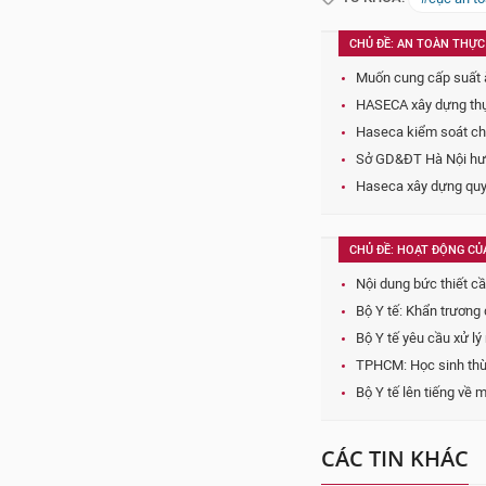
CHỦ ĐỀ: HOẠT ĐỘNG CỦA
Nội dung bức thiết cầ
Bộ Y tế: Khẩn trương
Bộ Y tế yêu cầu xử l
TPHCM: Học sinh thừa
Bộ Y tế lên tiếng về
CÁC TIN KHÁC
Muốn cung cấp suất ăn 
trường học tại Hà Nội, 