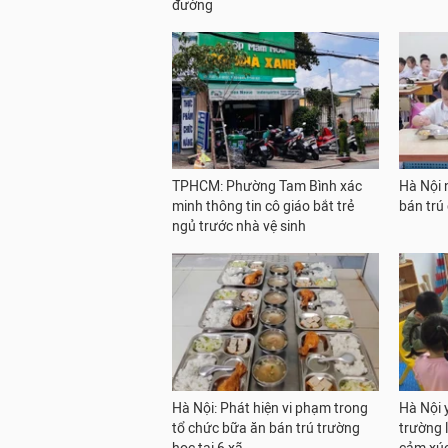
đường
TPHCM: Phường Tam Bình xác
Hà Nội 
minh thông tin cô giáo bắt trẻ
bán trú 
ngủ trước nhà vệ sinh
Hà Nội: Phát hiện vi phạm trong
Hà Nội 
tổ chức bữa ăn bán trú trường
trường l