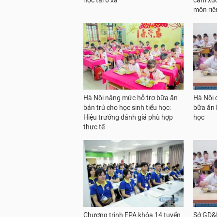
học tại 6 xã
cảm xúc
môn riê
Hà Nội nâng mức hỗ trợ bữa ăn
Hà Nội 
bán trú cho học sinh tiểu học:
bữa ăn 
Hiệu trưởng đánh giá phù hợp
học
thực tế
Chương trình EPA khóa 14 tuyển
Sở GD&