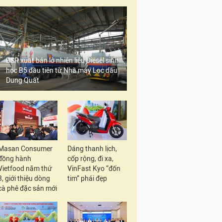
BSR xuất bán lô nhiên liệu Diesel sinh
học B5 đầu tiên từ Nhà máy Lọc dầu
Dung Quất
Masan Consumer
Dáng thanh lịch,
đồng hành
cốp rộng, đi xa,
Vietfood năm thứ
VinFast Kyo “đốn
3, giới thiệu dòng
tim” phái đẹp
cà phê đặc sản mới