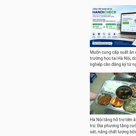
nghiệp cần đăng ký từ n
Hà Nội tăng hỗ trợ tiền 
trú: Địa phương tăng c
sát, nâng chất lượng bữ
đường
TPHCM: Phường Tam Bì