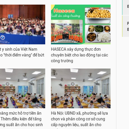
t y sinh của Việt Nam
HASECA xây dựng thực đơn
o "thời điểm vàng" để bứt
chuyên biệt cho lao động tại các
công trường
nâng mức hỗ trợ tiền ăn
Hà Nội: UBND xã, phường sẽ lựa
: Thêm điều kiện để tăng
chọn và phân công cơ sở cung
ợng suất ăn cho học sinh
cấp nguyên liệu, suất ăn cho