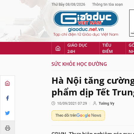
Thứ Bảy 08/08/2026
Thông tin tòa soạn
GIÁO DỤC
TIÊU
G
24H
ĐIỂM
N
SỨC KHỎE HỌC ĐƯỜNG
Hà Nội tăng cườn
phẩm dịp Tết Trun
10/09/2021 07:29
Tường Vy
Theo dõi trên