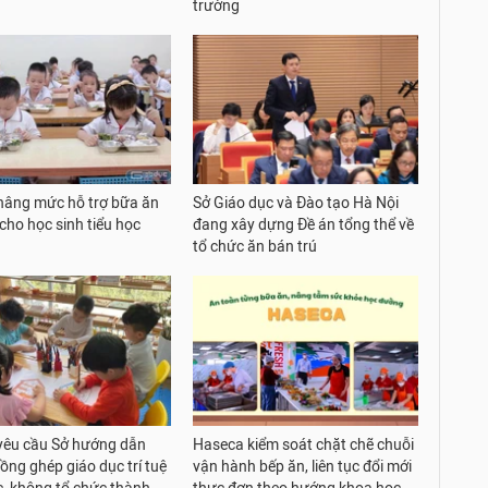
trường
nâng mức hỗ trợ bữa ăn
Sở Giáo dục và Đào tạo Hà Nội
cho học sinh tiểu học
đang xây dựng Đề án tổng thể về
tổ chức ăn bán trú
yêu cầu Sở hướng dẫn
Haseca kiểm soát chặt chẽ chuỗi
ồng ghép giáo dục trí tuệ
vận hành bếp ăn, liên tục đổi mới