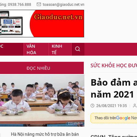
óng: 0938.766.888
toasoan@giaoduc.net.vn
ỌC
VĂN
KINH
HÓA
TẾ
SỨC KHỎE HỌC Đ
ĐỌC NHIỀU
Bảo đảm a
năm 2021
26/08/2021 19:35
Theo dõi trên
Hà Nội nâng mức hỗ trợ bữa ăn bán