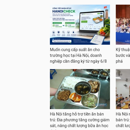
Muốn cung cấp suất ăn cho
Kỹ thuậ
trường học tại Hà Nội, doanh
bước và
nghiệp cần đăng ký từ ngày 6/8
phá
Hà Nội tăng hỗ trợ tiền ăn bán
Hà Nội 
trú: Địa phương tăng cường giám
bán trú
sát, nâng chất lượng bữa ăn học
chất lư