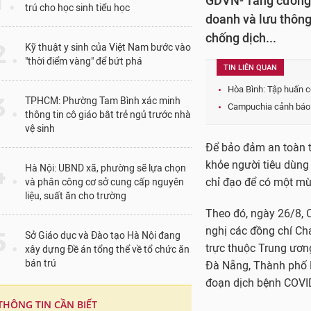
1 .
GDVN- Tăng cường 
trú cho học sinh tiểu học
doanh và lưu thôn
chống dịch...
 .
Kỹ thuật y sinh của Việt Nam bước vào
"thời điểm vàng" để bứt phá
TIN LIÊN QUAN
Hòa Bình: Tập huấn 
 .
TPHCM: Phường Tam Bình xác minh
Campuchia cảnh báo 
thông tin cô giáo bắt trẻ ngủ trước nhà
vệ sinh
Để bảo đảm an toàn 
khỏe người tiêu dùng
 .
Hà Nội: UBND xã, phường sẽ lựa chọn
chỉ đạo để có một mù
và phân công cơ sở cung cấp nguyên
liệu, suất ăn cho trường
Theo đó, ngày 26/8,
nghị các đồng chí Ch
 .
Sở Giáo dục và Đào tạo Hà Nội đang
trực thuộc Trung ươn
xây dựng Đề án tổng thể về tổ chức ăn
bán trú
Đà Nẵng, Thành phố Hồ
đoạn dịch bệnh COVID-
THÔNG TIN CẦN BIẾT