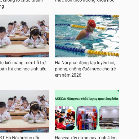
, không tổ chức thành
thực đơn theo hướng khoa học
ng
dự kiến nâng mức hỗ trợ
Hà Nội phát động tập luyện bơi,
bán trú cho học sinh tiểu
phòng, chống đuối nước cho trẻ
em năm 2026
ĐT Hà Nội hướng dẫn
Haseca xây dựng quy trình 4 lớp