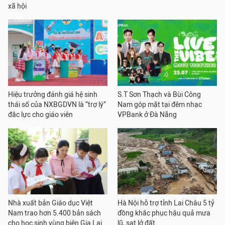
xã hội
Hiệu trưởng đánh giá hệ sinh
S.T Sơn Thạch và Bùi Công
thái số của NXBGDVN là “trợ lý”
Nam góp mặt tại đêm nhạc
đắc lực cho giáo viên
VPBank ở Đà Nẵng
Nhà xuất bản Giáo dục Việt
Hà Nội hỗ trợ tỉnh Lai Châu 5 tỷ
Nam trao hơn 5.400 bản sách
đồng khắc phục hậu quả mưa
cho học sinh vùng biên Gia Lai
lũ, sạt lở đất