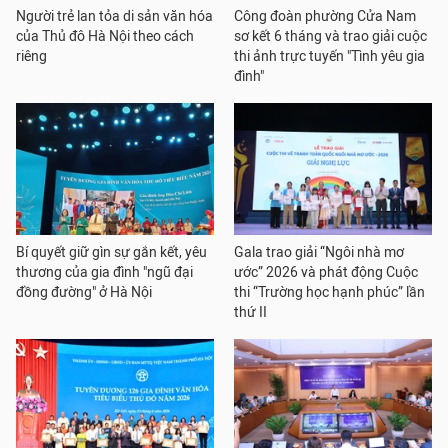
Người trẻ lan tỏa di sản văn hóa
Công đoàn phường Cửa Nam
của Thủ đô Hà Nội theo cách
sơ kết 6 tháng và trao giải cuộc
riêng
thi ảnh trực tuyến "Tình yêu gia
đình"
Bí quyết giữ gìn sự gắn kết, yêu
Gala trao giải “Ngôi nhà mơ
thương của gia đình "ngũ đại
ước” 2026 và phát động Cuộc
đồng đường" ở Hà Nội
thi “Trường học hạnh phúc” lần
thứ II