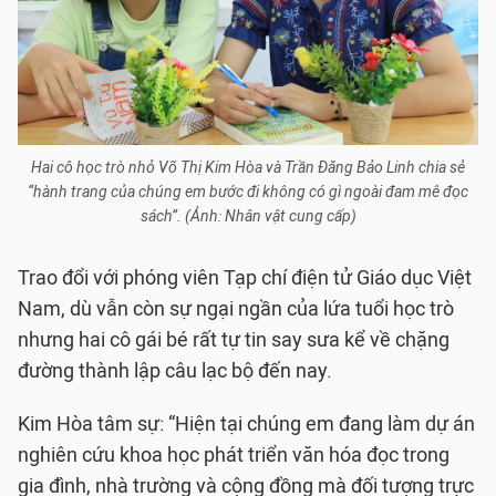
Hai cô học trò nhỏ Võ Thị Kim Hòa và Trần Đăng Bảo Linh chia sẻ
“hành trang của chúng em bước đi không có gì ngoài đam mê đọc
sách”. (Ảnh: Nhân vật cung cấp)
Trao đổi với phóng viên Tạp chí điện tử Giáo dục Việt
Nam, dù vẫn còn sự ngại ngần của lứa tuổi học trò
nhưng hai cô gái bé rất tự tin say sưa kể về chặng
đường thành lập câu lạc bộ đến nay.
Kim Hòa tâm sự: “Hiện tại chúng em đang làm dự án
nghiên cứu khoa học phát triển văn hóa đọc trong
gia đình, nhà trường và cộng đồng mà đối tượng trực