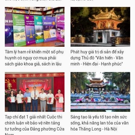
Tâm lý ham rẻ khiến một số phụ
Phát huy giá trị di sản để xây
huynh có nguy cơ mua phải
dựng Thủ đô "Văn hiến - Văn
sách giáo khoa giả, sách in lậu
minh - Hiện đại - Hạnh phúc"
Tạp chí đạt 1 giải nhất Cuộc thi
Sáng tạo là yếu tố tạo nên sức
chính luận về bảo vệ nền tảng
sống, khả năng lan tỏa của văn
tư tưởng của Đảng phường Cửa
hóa Thăng Long - Hà Nội