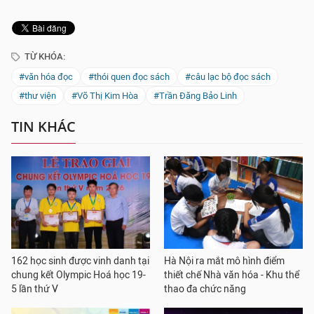
TỪ KHÓA:
#văn hóa đọc
#thói quen đọc sách
#câu lạc bộ đọc sách
#thư viện
#Võ Thị Kim Hòa
#Trần Đăng Bảo Linh
TIN KHÁC
162 học sinh được vinh danh tại
Hà Nội ra mắt mô hình điểm
chung kết Olympic Hoá học 19-
thiết chế Nhà văn hóa - Khu thể
5 lần thứ V
thao đa chức năng