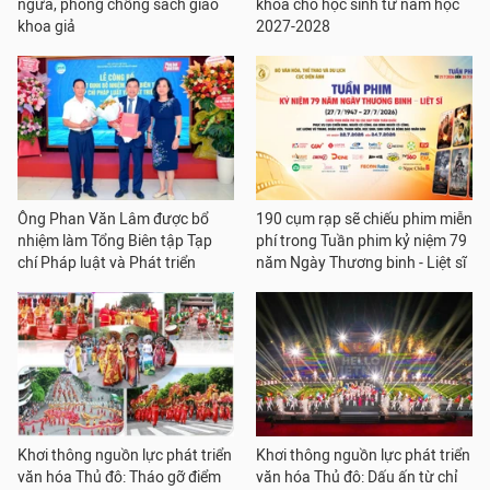
ngừa, phòng chống sách giáo
khoa cho học sinh từ năm học
khoa giả
2027-2028
Ông Phan Văn Lâm được bổ
190 cụm rạp sẽ chiếu phim miễn
nhiệm làm Tổng Biên tập Tạp
phí trong Tuần phim kỷ niệm 79
chí Pháp luật và Phát triển
năm Ngày Thương binh - Liệt sĩ
Khơi thông nguồn lực phát triển
Khơi thông nguồn lực phát triển
văn hóa Thủ đô: Tháo gỡ điểm
văn hóa Thủ đô: Dấu ấn từ chỉ