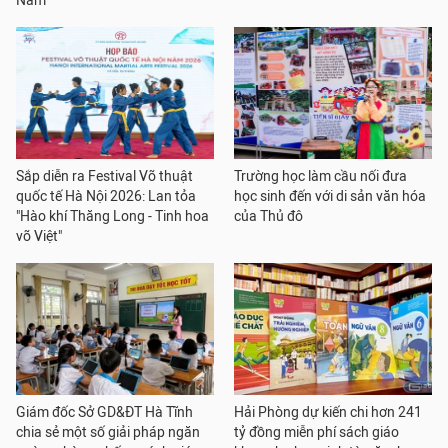
Nam
Sắp diễn ra Festival Võ thuật
Trường học làm cầu nối đưa
quốc tế Hà Nội 2026: Lan tỏa
học sinh đến với di sản văn hóa
"Hào khí Thăng Long - Tinh hoa
của Thủ đô
võ Việt"
Giám đốc Sở GD&ĐT Hà Tĩnh
Hải Phòng dự kiến chi hơn 241
chia sẻ một số giải pháp ngăn
tỷ đồng miễn phí sách giáo