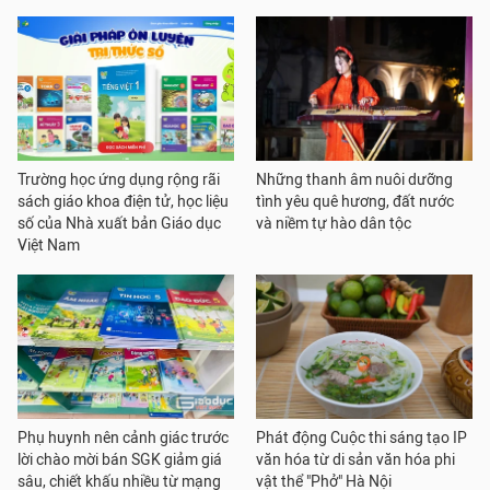
Trường học ứng dụng rộng rãi
Những thanh âm nuôi dưỡng
sách giáo khoa điện tử, học liệu
tình yêu quê hương, đất nước
số của Nhà xuất bản Giáo dục
và niềm tự hào dân tộc
Việt Nam
Phụ huynh nên cảnh giác trước
Phát động Cuộc thi sáng tạo IP
lời chào mời bán SGK giảm giá
văn hóa từ di sản văn hóa phi
sâu, chiết khấu nhiều từ mạng
vật thể "Phở" Hà Nội