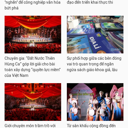
"nghẽn" để công nghiệp văn hóa
đạo đến triển khai thực thi
bứt phá
Chuyên gia: “Đất Nước Thiên
Sự phối hợp giữa các bên đóng
Hùng Ca” góp lời giải cho bài
vai trò quan trọng để ngăn
toán xây dựng “quyền lực mềm”
ngừa sách giáo khoa giả, lậu
của Việt Nam
Giới chuyên môn trầm trồ với
Từ sân khấu cộng đồng đến