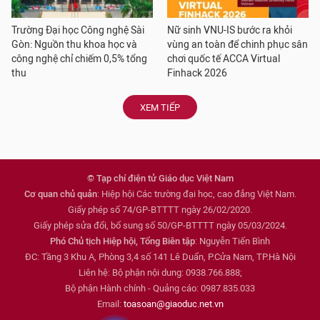
Trường Đại học Công nghệ Sài
Nữ sinh VNU-IS bước ra khỏi
Gòn: Nguồn thu khoa học và
vùng an toàn để chinh phục sân
công nghệ chỉ chiếm 0,5% tổng
chơi quốc tế ACCA Virtual
thu
Finhack 2026
XEM TIẾP
© Tạp chí điện tử Giáo dục Việt Nam
Cơ quan chủ quản
: Hiệp hội Các trường đại học, cao đẳng Việt Nam.
Giấy phép số 74/GP-BTTTT ngày 26/02/2020.
Giấy phép sửa đổi, bổ sung số 50/GP-BTTTT ngày 05/03/2024.
Phó Chủ tịch Hiệp hội, Tổng Biên tập
: Nguyễn Tiến Bình
ĐC: Tầng 3 Khu A, Phòng 3,4 số 141 Lê Duẩn, P.Cửa Nam, TP.Hà Nội
Liên hệ: Bộ phận nội dung: 0938.766.888;
Bộ phận Hành chính - Quảng cáo: 0987.835.033
Email:
toasoan@giaoduc.net.vn