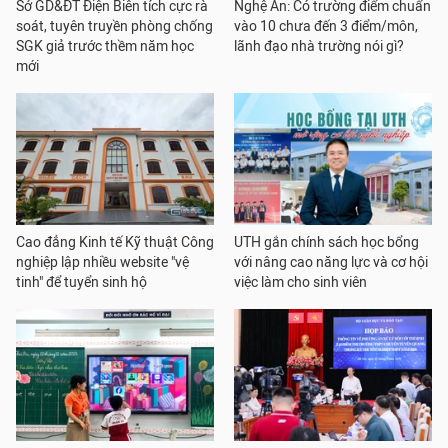
Sở GD&ĐT Điện Biên tích cực rà
Nghệ An: Có trường điểm chuẩn
soát, tuyên truyền phòng chống
vào 10 chưa đến 3 điểm/môn,
SGK giả trước thềm năm học
lãnh đạo nhà trường nói gì?
mới
Cao đẳng Kinh tế Kỹ thuật Công
UTH gắn chính sách học bổng
nghiệp lập nhiều website "vệ
với nâng cao năng lực và cơ hội
tinh" để tuyển sinh hộ
việc làm cho sinh viên