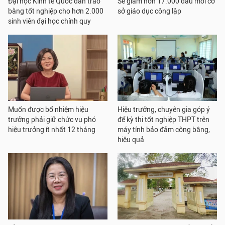
Đại học Kinh tế Quốc dân trao
Sẽ giảm hơn 17.000 đầu mối cơ
bằng tốt nghiệp cho hơn 2.000
sở giáo dục công lập
sinh viên đại học chính quy
Muốn được bổ nhiệm hiệu
Hiệu trưởng, chuyên gia góp ý
trưởng phải giữ chức vụ phó
để kỳ thi tốt nghiệp THPT trên
hiệu trưởng ít nhất 12 tháng
máy tính bảo đảm công bằng,
hiệu quả