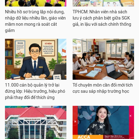
Nhiều hồ sơ trùng lặp nội dung,
TPHCM: Nhân viên nhà sách
nhập dữ liệu nhiều lần, giáo viên
lưu ý cách phân biệt giữa SGK
mầm non mong rà soát cắt
giả, in lậu với sách chính thống
giảm
11.000 cán bộ quản lý trở lại
Tổ chuyên môn cần đổi mới tích
đứng lớp: Hiệu trưởng, hiệu phó
cực sau sáp nhập trường học
phải thay đổi để thích ứng