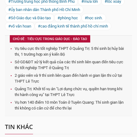
#Trường trung học phổ thông Bình Phú
#mưa lớn
#lốc xoáy
#Ủy ban nhân dân Thành phố Hồ Chí Minh
#Sở Giáo dục và Đào tạo
#phòng học
#học sinh.
#võ văn hoan
#cao đẳng kinh tế thành phố hồ chí minh
CHỦ ĐỀ : TIÊU CỰC TRONG GIÁO DỤC - ĐÀO TẠO
Vụ tiêu cực thi tốt nghiệp THPT ở Quảng Trị: 5 thí sinh bị hủy bài
thi, 1 trường hợp xin ý kiến Bộ
Sở GD&ĐT xử lý kết quả của các thí sinh liên quan đến tiêu cực
thi tốt nghiệp THPT ở Quảng Trị
2 giáo viên và 9 thí sinh liên quan đến hành vi gian lận thi cử tại
THPT Lê Trực
Quảng Trị: Khởi tố vụ án "Lợi dụng chức vụ, quyền hạn trong khi
thi hành công vụ" tại THPT Lê Trực
Vụ hơn 140 điểm 10 môn Toán ở Tuyên Quang: Thí sinh gian lận
thì không có căn cứ để cho thi lại
TIN KHÁC