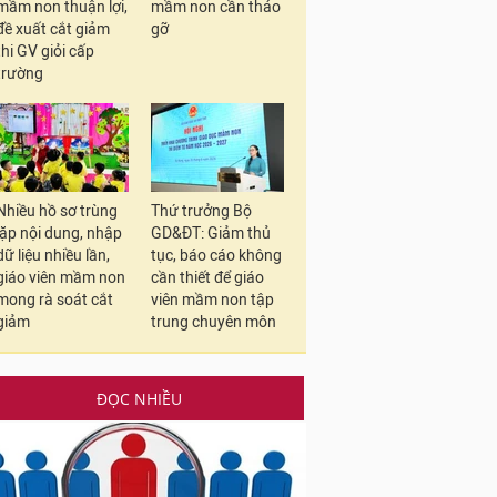
mầm non thuận lợi,
mầm non cần tháo
đề xuất cắt giảm
gỡ
thi GV giỏi cấp
trường
Nhiều hồ sơ trùng
Thứ trưởng Bộ
lặp nội dung, nhập
GD&ĐT: Giảm thủ
dữ liệu nhiều lần,
tục, báo cáo không
giáo viên mầm non
cần thiết để giáo
mong rà soát cắt
viên mầm non tập
giảm
trung chuyên môn
ĐỌC NHIỀU