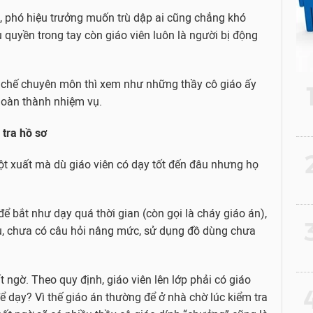
g, phó hiệu trưởng muốn trù dập ai cũng chẳng khó
 quyền trong tay còn giáo viên luôn là người bị động
y chế chuyên môn thì xem như những thầy cô giáo ấy
hoàn thành nhiệm vụ.
 tra hồ sơ
2
đột xuất mà dù giáo viên có dạy tốt đến đâu nhưng họ
 để bắt như dạy quá thời gian (còn gọi là cháy giáo án),
3
ểu, chưa có câu hỏi nâng mức, sử dụng đồ dùng chưa
 ngờ. Theo quy định, giáo viên lên lớp phải có giáo
4
để dạy? Vì thế giáo án thường để ở nhà chờ lúc kiểm tra