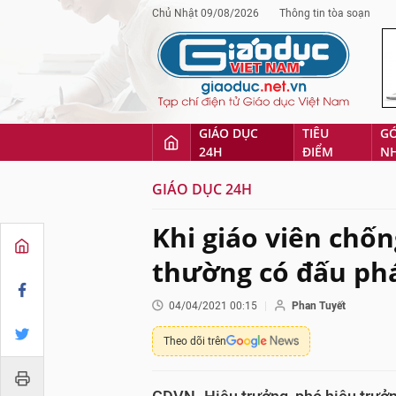
Chủ Nhật 09/08/2026
Thông tin tòa soạn
GIÁO DỤC
TIÊU
G
24H
ĐIỂM
N
GIÁO DỤC 24H
Khi giáo viên chốn
thường có đấu phá
04/04/2021 00:15
Phan Tuyết
Theo dõi trên