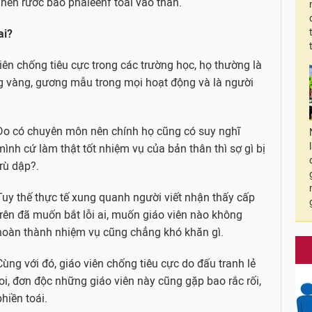
 nên rước bao phaieenf toái vào thân.
ai?
ên chống tiêu cực trong các trường học, họ thường là
g vàng, gương mẫu trong mọi hoạt động và là người
Do có chuyên môn nên chính họ cũng có suy nghĩ
mình cứ làm thật tốt nhiệm vụ của bản thân thì sợ gì bị
trù dập?.
Tuy thế thực tế xung quanh người viết nhận thấy cấp
trên đã muốn bắt lỗi ai, muốn giáo viên nào không
hoàn thành nhiệm vụ cũng chẳng khó khăn gì.
Cùng với đó, giáo viên chống tiêu cực do đấu tranh lẻ
loi, đơn độc những giáo viên này cũng gặp bao rắc rối,
phiền toái.