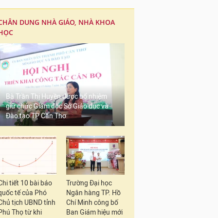
CHÂN DUNG NHÀ GIÁO, NHÀ KHOA
HỌC
Bà Trần Thị Huyền được bổ nhiệm
giữ chức Giám đốc Sở Giáo dục và
Đào tạo TP Cần Thơ
Chi tiết 10 bài báo
Trường Đại học
quốc tế của Phó
Ngân hàng TP. Hồ
Chủ tịch UBND tỉnh
Chí Minh công bố
Phú Thọ từ khi
Ban Giám hiệu mới