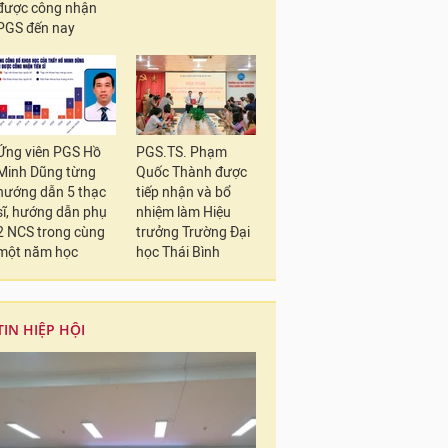
được công nhận
PGS đến nay
Ứng viên PGS Hồ
PGS.TS. Phạm
Minh Dũng từng
Quốc Thành được
hướng dẫn 5 thạc
tiếp nhận và bổ
sĩ, hướng dẫn phụ
nhiệm làm Hiệu
2 NCS trong cùng
trưởng Trường Đại
một năm học
học Thái Bình
TIN HIỆP HỘI