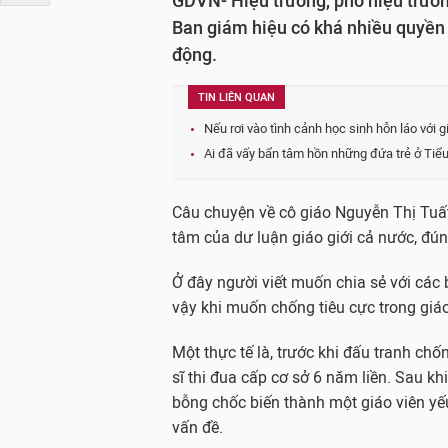
GDVN- Hiệu trưởng, phó hiệu trưởn
Ban giám hiệu có khá nhiều quyền t
động.
TIN LIÊN QUAN
Nếu rơi vào tình cảnh học sinh hỗn láo với g
Ai đã vấy bẩn tâm hồn những đứa trẻ ở Tiể
Câu chuyện về cô giáo Nguyễn Thị Tuất
tâm của dư luận giáo giới cả nước, đúng
Ở đây người viết muốn chia sẻ với các 
vậy khi muốn chống tiêu cực trong giáo
Một thực tế là, trước khi đấu tranh chốn
sĩ thi đua cấp cơ sở 6 năm liền. Sau kh
bỗng chốc biến thành một giáo viên y
vấn đề.