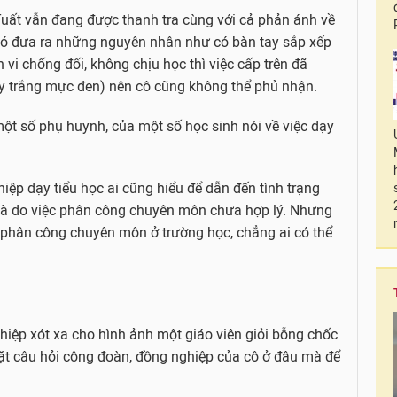
 Tuất vẫn đang được thanh tra cùng với cả phản ánh về
ù có đưa ra những nguyên nhân như có bàn tay sắp xếp
 vi chống đối, không chịu học thì việc cấp trên đã
ấy trắng mực đen) nên cô cũng không thể phủ nhận.
một số phụ huynh, của một số học sinh nói về việc dạy
iệp dạy tiểu học ai cũng hiểu để dẫn đến tình trạng
 là do việc phân công chuyên môn chưa hợp lý. Nhưng
 phân công chuyên môn ở trường học, chẳng ai có thể
ghiệp xót xa cho hình ảnh một giáo viên giỏi bỗng chốc
đặt câu hỏi công đoàn, đồng nghiệp của cô ở đâu mà để