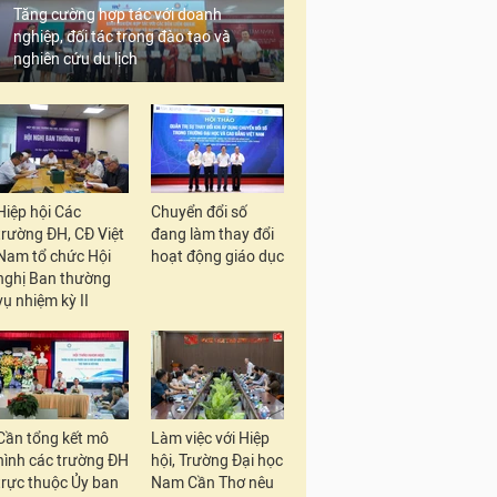
Tăng cường hợp tác với doanh
nghiệp, đối tác trong đào tạo và
nghiên cứu du lịch
Hiệp hội Các
Chuyển đổi số
trường ĐH, CĐ Việt
đang làm thay đổi
Nam tổ chức Hội
hoạt động giáo dục
nghị Ban thường
vụ nhiệm kỳ II
Cần tổng kết mô
Làm việc với Hiệp
hình các trường ĐH
hội, Trường Đại học
trực thuộc Ủy ban
Nam Cần Thơ nêu