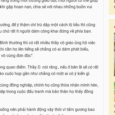
rằng trong môi trường giáo dục mọi người có thể giúp
khi gặp hoạn nạn, chia sẻ với nhau những buồn vui
tướng, để ý thậm chí trù dập một cách lộ liễu thì cũng
 chứ rất ít người dám công khai đứng về phía bạn.
“Bình thường thì có rất nhiều thầy cô giáo ủng hộ việc
hi cần họ lên tiếng sẽ chẳng có ai dám phát biểu,
 vô cùng đơn độc”.
ng quan điểm. Thầy D. nói rằng , nếu ở bên lề sẽ có rất
vào cuộc họp gần như chẳng có một ai có ý kiến gì.
 cùng đồng nghiệp, chính họ cũng thừa nhận mình hèn,
iệp trong cuộc đấu tranh mà bản thân họ thấy đồng
ộc sống nên phải hành động vậy thôi vì tấm gương bao