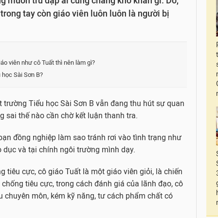
g muốn trù dập ai cũng chẳng khó khăn gì. Do,
rong tay còn giáo viên luôn luôn là người bị
iáo viên như cô Tuất thì nên làm gì?
u học Sài Sơn B?
 trường Tiểu học Sài Sơn B vẫn đang thu hút sự quan
 sai thế nào cần chờ kết luận thanh tra.
bạn đồng nghiệp làm sao tránh rơi vào tình trạng như
 dục và tại chính ngôi trường mình dạy.
g tiêu cực, cô giáo Tuất là một giáo viên giỏi, là chiến
i chống tiêu cực, trong cách đánh giá của lãnh đạo, cô
ếu chuyên môn, kém kỹ năng, tư cách phẩm chất có