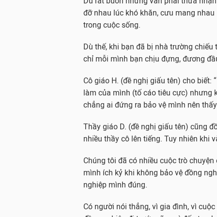
Dù rất buồn nhưng vẫn phải thừa nhận 
đỡ nhau lúc khó khăn, cưu mang nhau 
trong cuộc sống.
Dù thế, khi bạn đã bị nhà trường chiếu 
chỉ mỗi mình bạn chịu đựng, đương đầu
Cô giáo H. (đề nghị giấu tên) cho biết: 
làm của mình (tố cáo tiêu cực) nhưng k
chẳng ai đứng ra bảo vệ mình nên thấy
Thầy giáo D. (đề nghị giấu tên) cũng đồ
nhiều thầy cô lên tiếng. Tuy nhiên khi 
Chúng tôi đã có nhiều cuộc trò chuyện
mình ích kỷ khi không bảo vệ đồng ngh
nghiệp mình đúng.
Có người nói thẳng, vì gia đình, vì cu