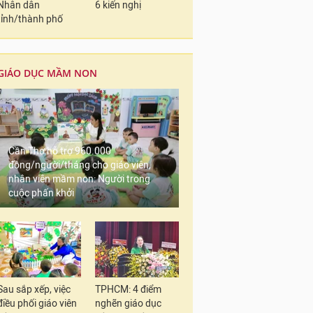
Nhân dân
6 kiến nghị
tỉnh/thành phố
GIÁO DỤC MẦM NON
Cần Thơ hỗ trợ 960.000
đồng/người/tháng cho giáo viên,
nhân viên mầm non: Người trong
cuộc phấn khởi
Sau sắp xếp, việc
TPHCM: 4 điểm
điều phối giáo viên
nghẽn giáo dục