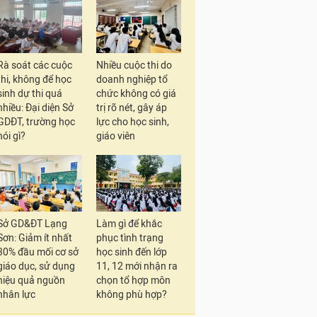
Rà soát các cuộc
Nhiều cuộc thi do
thi, không để học
doanh nghiệp tổ
sinh dự thi quá
chức không có giá
nhiều: Đại diện Sở
trị rõ nét, gây áp
GDĐT, trường học
lực cho học sinh,
nói gì?
giáo viên
Sở GD&ĐT Lạng
Làm gì để khắc
Sơn: Giảm ít nhất
phục tình trạng
30% đầu mối cơ sở
học sinh đến lớp
giáo dục, sử dụng
11, 12 mới nhận ra
hiệu quả nguồn
chọn tổ hợp môn
nhân lực
không phù hợp?