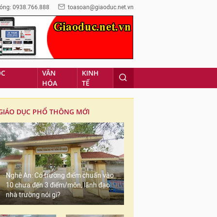
óng: 0938.766.888
toasoan@giaoduc.net.vn
ỌC
VĂN
KINH
HÓA
TẾ
GIÁO DỤC PHỔ THÔNG MỚI
Nghệ An: Có trường điểm chuẩn vào
10 chưa đến 3 điểm/môn, lãnh đạo
nhà trường nói gì?