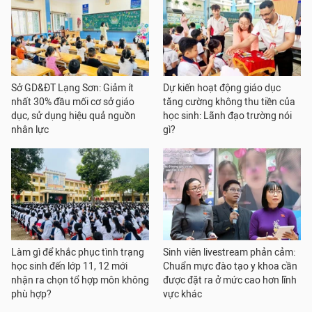
Sở GD&ĐT Lạng Sơn: Giảm ít
Dự kiến hoạt động giáo dục
nhất 30% đầu mối cơ sở giáo
tăng cường không thu tiền của
dục, sử dụng hiệu quả nguồn
học sinh: Lãnh đạo trường nói
nhân lực
gì?
Làm gì để khắc phục tình trạng
Sinh viên livestream phản cảm:
học sinh đến lớp 11, 12 mới
Chuẩn mực đào tạo y khoa cần
nhận ra chọn tổ hợp môn không
được đặt ra ở mức cao hơn lĩnh
phù hợp?
vực khác