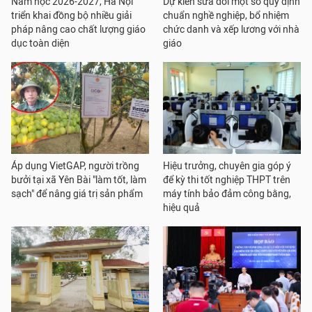
Năm học 2026-2027, Hà Nội
Dự kiến sửa đổi một số quy định
triển khai đồng bộ nhiều giải
chuẩn nghề nghiệp, bổ nhiệm
pháp nâng cao chất lượng giáo
chức danh và xếp lương với nhà
dục toàn diện
giáo
Áp dụng VietGAP, người trồng
Hiệu trưởng, chuyên gia góp ý
bưởi tại xã Yên Bài "làm tốt, làm
để kỳ thi tốt nghiệp THPT trên
sạch" để nâng giá trị sản phẩm
máy tính bảo đảm công bằng,
hiệu quả