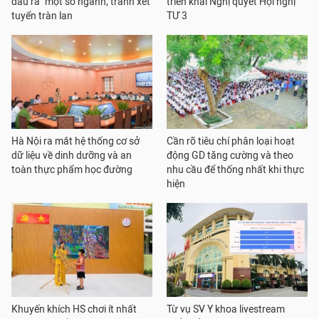
đầu ra" một số ngành, tránh xét
triển khai Nghị quyết Hội nghị
tuyển tràn lan
TƯ 3
Hà Nội ra mắt hệ thống cơ sở
Cần rõ tiêu chí phân loại hoạt
dữ liệu về dinh dưỡng và an
động GD tăng cường và theo
toàn thực phẩm học đường
nhu cầu để thống nhất khi thực
hiện
Khuyến khích HS chơi ít nhất
Từ vụ SV Y khoa livestream