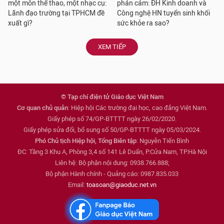
một môn thể thao, một nhạc cụ:
phản cảm: ĐH Kinh doanh và
Lãnh đạo trường tại TPHCM đề
Công nghệ HN tuyển sinh khối
xuất gì?
sức khỏe ra sao?
XEM TIẾP
© Tạp chí điện tử Giáo dục Việt Nam
Cơ quan chủ quản
: Hiệp hội Các trường đại học, cao đẳng Việt Nam.
Giấy phép số 74/GP-BTTTT ngày 26/02/2020.
Giấy phép sửa đổi, bổ sung số 50/GP-BTTTT ngày 05/03/2024.
Phó Chủ tịch Hiệp hội, Tổng Biên tập
: Nguyễn Tiến Bình
ĐC: Tầng 3 Khu A, Phòng 3,4 số 141 Lê Duẩn, P.Cửa Nam, TP.Hà Nội
Liên hệ: Bộ phận nội dung: 0938.766.888;
Bộ phận Hành chính - Quảng cáo: 0987.835.033
Email:
toasoan@giaoduc.net.vn