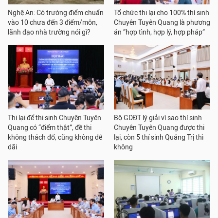
Nghệ An: Có trường điểm chuẩn
Tổ chức thi lại cho 100% thí sinh
vào 10 chưa đến 3 điểm/môn,
Chuyên Tuyên Quang là phương
lãnh đạo nhà trường nói gì?
án “hợp tình, hợp lý, hợp pháp”
Thi lại để thi sinh Chuyên Tuyên
Bộ GDĐT lý giải vì sao thí sinh
Quang có “điểm thật”, đề thi
Chuyên Tuyên Quang được thi
không thách đố, cũng không dễ
lại, còn 5 thí sinh Quảng Trị thì
dãi
không