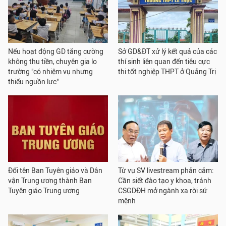
Nếu hoạt động GD tăng cường
Sở GD&ĐT xử lý kết quả của các
không thu tiền, chuyên gia lo
thí sinh liên quan đến tiêu cực
trường "có nhiệm vụ nhưng
thi tốt nghiệp THPT ở Quảng Trị
thiếu nguồn lực"
Đổi tên Ban Tuyên giáo và Dân
Từ vụ SV livestream phản cảm:
vận Trung ương thành Ban
Cần siết đào tạo y khoa, tránh
Tuyên giáo Trung ương
CSGDĐH mở ngành xa rời sứ
mệnh