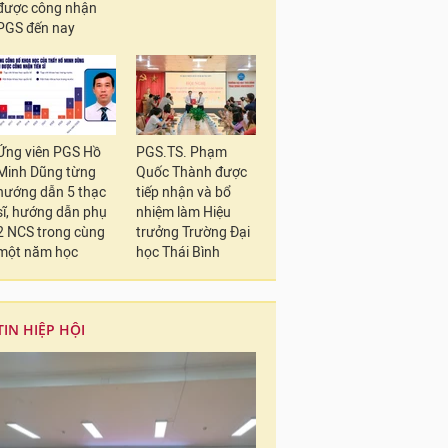
được công nhận
PGS đến nay
Ứng viên PGS Hồ
PGS.TS. Phạm
Minh Dũng từng
Quốc Thành được
hướng dẫn 5 thạc
tiếp nhận và bổ
sĩ, hướng dẫn phụ
nhiệm làm Hiệu
2 NCS trong cùng
trưởng Trường Đại
một năm học
học Thái Bình
TIN HIỆP HỘI