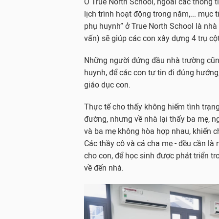
Ở True North School, ngoài các thông t
lịch trình hoạt động trong năm,... mục
phụ huynh” ở True North School là nhà 
vấn) sẽ giúp các con xây dựng 4 trụ cộ
Những người đứng đầu nhà trường cũng
huynh, để các con tự tin đi đúng hướng
giáo dục con.
Thực tế cho thấy không hiếm tình trạn
đường, nhưng về nhà lại thấy ba mẹ, n
và ba mẹ không hòa hợp nhau, khiến ch
Các thầy cô và cả cha mẹ - đều cần là
cho con, để học sinh được phát triển t
về đến nhà.