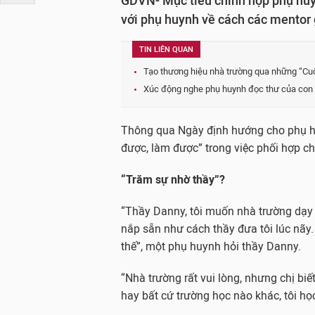
GDVN- Mục tiêu chính họp phụ huyn
với phụ huynh về cách các mentor 
TIN LIÊN QUAN
Tạo thương hiệu nhà trường qua những “Cu
Xúc động nghe phụ huynh đọc thư của con
Thông qua Ngày định hướng cho phụ huyn
được, làm được” trong việc phối hợp ch
“Trăm sự nhờ thầy”?
“Thầy Danny, tôi muốn nhà trường dạy c
nắp sẵn như cách thầy đưa tôi lúc nãy
thế”, một phụ huynh hỏi thầy Danny.
“Nhà trường rất vui lòng, nhưng chị bi
hay bất cứ trường học nào khác, tôi học 