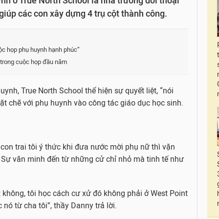
h ở True North School là nhà trường đối thoại
giúp các con xây dựng 4 trụ cột thành công.
ộc họp phụ huynh hạnh phúc”
 trong cuộc họp đầu năm
h, True North School thể hiện sự quyết liệt, “nói
ặt chẽ với phụ huynh vào công tác giáo dục học sinh.
on trai tôi ý thức khi đưa nước mời phụ nữ thì vặn
. Sự văn minh đến từ những cử chỉ nhỏ mà tinh tế như
ết không, tôi học cách cư xử đó không phải ở West Point
nó từ cha tôi”, thầy Danny trả lời.