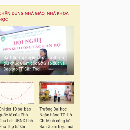
CHÂN DUNG NHÀ GIÁO, NHÀ KHOA
HỌC
Bà Trần Thị Huyền được bổ nhiệm
giữ chức Giám đốc Sở Giáo dục và
Đào tạo TP Cần Thơ
Chi tiết 10 bài báo
Trường Đại học
quốc tế của Phó
Ngân hàng TP. Hồ
Chủ tịch UBND tỉnh
Chí Minh công bố
Phú Thọ từ khi
Ban Giám hiệu mới