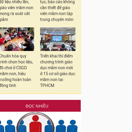
dữ liệu nhiều lần,
tục, báo cáo không
giáo viên mầm non
cần thiết để giáo
mong rà soát cắt
viên mầm non tập
giảm
trung chuyên môn
Chuẩn hóa quy
Triển khai thí điểm
trình chọn học liệu,
chương trình giáo
đồ chơi ở CSGD
dục mầm non mới
mầm non, hiệu
ở 15 cơ sở giáo dục
trưởng hoàn toàn
mầm non tại
đồng tình
TPHCM
ĐỌC NHIỀU