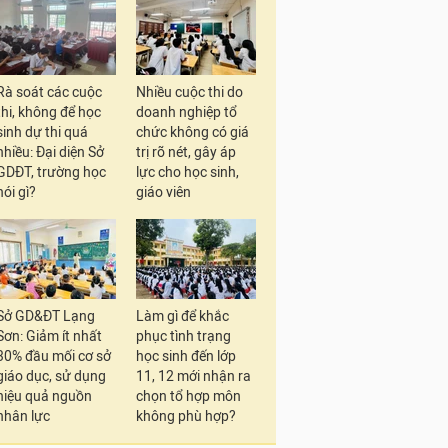
Rà soát các cuộc
Nhiều cuộc thi do
thi, không để học
doanh nghiệp tổ
sinh dự thi quá
chức không có giá
nhiều: Đại diện Sở
trị rõ nét, gây áp
GDĐT, trường học
lực cho học sinh,
nói gì?
giáo viên
Sở GD&ĐT Lạng
Làm gì để khắc
Sơn: Giảm ít nhất
phục tình trạng
30% đầu mối cơ sở
học sinh đến lớp
giáo dục, sử dụng
11, 12 mới nhận ra
hiệu quả nguồn
chọn tổ hợp môn
nhân lực
không phù hợp?