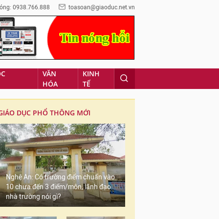
óng: 0938.766.888
toasoan@giaoduc.net.vn
ỌC
VĂN
KINH
HÓA
TẾ
GIÁO DỤC PHỔ THÔNG MỚI
Nghệ An: Có trường điểm chuẩn vào
10 chưa đến 3 điểm/môn, lãnh đạo
nhà trường nói gì?