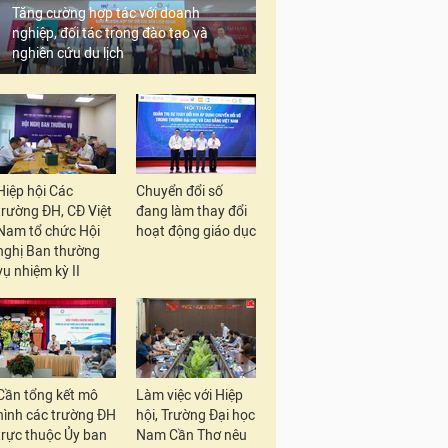
Tăng cường hợp tác với doanh
nghiệp, đối tác trong đào tạo và
nghiên cứu du lịch
Hiệp hội Các
Chuyển đổi số
trường ĐH, CĐ Việt
đang làm thay đổi
Nam tổ chức Hội
hoạt động giáo dục
nghị Ban thường
vụ nhiệm kỳ II
Cần tổng kết mô
Làm việc với Hiệp
hình các trường ĐH
hội, Trường Đại học
trực thuộc Ủy ban
Nam Cần Thơ nêu