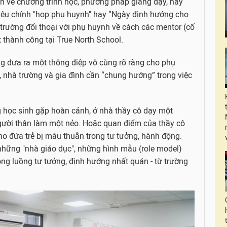
in về chương trình học, phương pháp giảng dạy, hay
 tiêu chính "họp phụ huynh" hay “Ngày định hướng cho
trường đối thoại với phụ huynh về cách các mentor (cố
t thành công tại True North School.
 đưa ra một thông điệp vô cùng rõ ràng cho phụ
, nhà trường và gia đình cần “chung hướng” trong việc
g học sinh gặp hoàn cảnh, ở nhà thầy cô dạy một
gười thân làm một nẻo. Hoặc quan điểm của thầy cô
o đứa trẻ bị mâu thuẫn trong tư tưởng, hành động.
 những "nhà giáo dục", những hình mẫu (role model)
rong luồng tư tưởng, định hướng nhất quán - từ trường