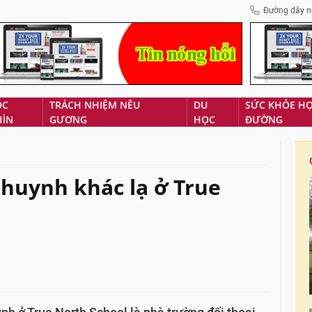
Đường dây n
ÓC
TRÁCH NHIỆM NÊU
DU
SỨC KHỎE H
HÌN
GƯƠNG
HỌC
ĐƯỜNG
huynh khác lạ ở True