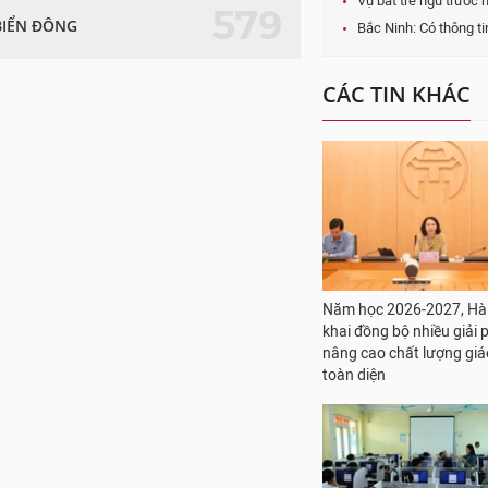
Vụ bắt trẻ ngủ trước
579
BIỂN ĐÔNG
Bắc Ninh: Có thông ti
CÁC TIN KHÁC
Năm học 2026-2027, Hà 
khai đồng bộ nhiều giải 
nâng cao chất lượng giá
toàn diện