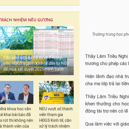
TRÁCH NHIỆM NÊU GƯƠNG
Trường trung học ph
Thầy Lâm Triều Nghị 
Cần sớm có câu trả lời về 2 thành
trương cho phép các l
viên HĐGS ngành Kinh tế đến từ NEU
để mùa xét duyệt 2025 minh bạch
Hiện lãnh đạo nhà tr
cha mẹ lớp trả lại t
Thầy Lâm Triều Nghi 
khen thưởng cho học
Nhà khoa học vẫn
NEU vượt số thành
động tài trợ nên có l
kê khai bài báo đã
viên tham gia
bị rút thì không nên
HĐGS Kinh tế, cần
Qua làm việc với giáo
là thành viên của
xử lý trách nhiệm