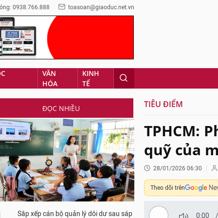
óng: 0938.766.888
toasoan@giaoduc.net.vn
ỌC
VĂN
KINH
HÓA
TẾ
TIÊU ĐIỂM
ĐỌC NHIỀU
TPHCM: Ph
quỹ của m
28/01/2026 06:30
Theo dõi trên
Sắp xếp cán bộ quản lý dôi dư sau sáp
0:00