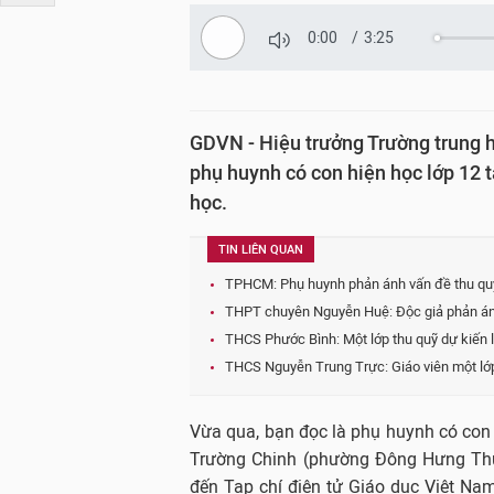
0:00
/
3:25
GDVN - Hiệu trưởng Trường trung h
phụ huynh có con hiện học lớp 12 
học.
TIN LIÊN QUAN
TPHCM: Phụ huynh phản ánh vấn đề thu qu
THPT chuyên Nguyễn Huệ: Độc giả phản ánh
THCS Phước Bình: Một lớp thu quỹ dự kiến l
THCS Nguyễn Trung Trực: Giáo viên một lớp t
Vừa qua, bạn đọc là phụ huynh có con
Trường Chinh (phường Đông Hưng Thu
đến Tạp chí điện tử Giáo dục Việt Na