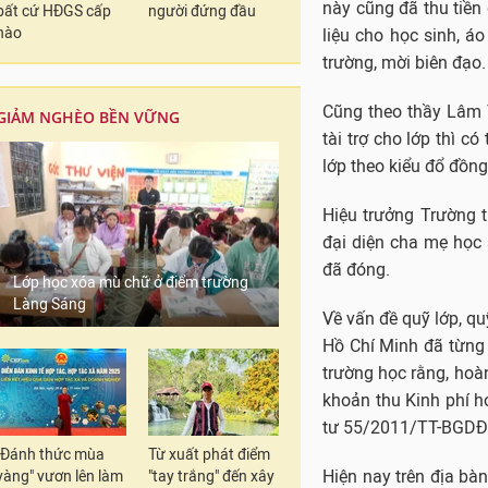
này cũng đã thu tiền
bất cứ HĐGS cấp
người đứng đầu
nào
liệu cho học sinh, áo
trường, mời biên đạo.
Cũng theo thầy Lâm 
GIẢM NGHÈO BỀN VỮNG
tài trợ cho lớp thì c
lớp theo kiểu đổ đồng
Hiệu trưởng Trường 
đại diện cha mẹ học 
đã đóng.
Lớp học xóa mù chữ ở điểm trường
Làng Sáng
Về vấn đề quỹ lớp, q
Hồ Chí Minh đã từng 
trường học rằng, hoà
khoản thu Kinh phí h
tư 55/2011/TT-BGDĐ
"Đánh thức mùa
Từ xuất phát điểm
Hiện nay trên địa bà
vàng" vươn lên làm
"tay trắng" đến xây