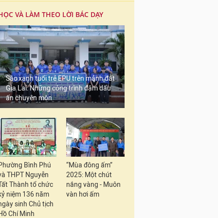
HỌC VÀ LÀM THEO LỜI BÁC DẠY
Sắc xanh tuổi trẻ EPU trên mảnh đất
Gia Lai: Những công trình đậm dấu
ấn chuyên môn
Phường Bình Phú
“Mùa đông ấm”
và THPT Nguyễn
2025: Một chút
Tất Thành tổ chức
nắng vàng - Muôn
kỷ niệm 136 năm
vàn hơi ấm
ngày sinh Chủ tịch
Hồ Chí Minh