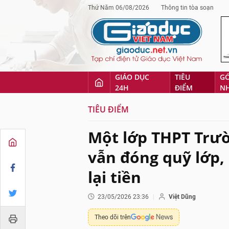
Thứ Năm 06/08/2026
Thông tin tòa soạn
GIÁO DỤC
TIÊU
G
24H
ĐIỂM
N
TIÊU ĐIỂM
Một lớp THPT Trư
vẫn đóng quỹ lớp, 
lại tiền
23/05/2026 23:36
Việt Dũng
Theo dõi trên