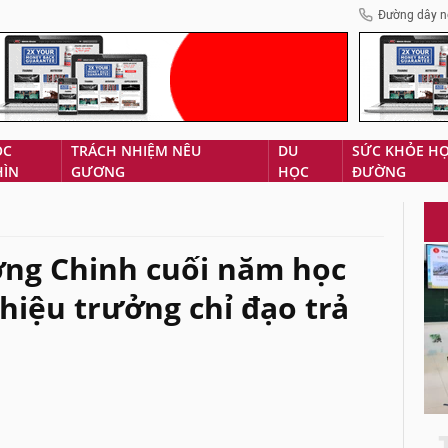
Đường dây n
ÓC
TRÁCH NHIỆM NÊU
DU
SỨC KHỎE H
HÌN
GƯƠNG
HỌC
ĐƯỜNG
ờng Chinh cuối năm học
hiệu trưởng chỉ đạo trả