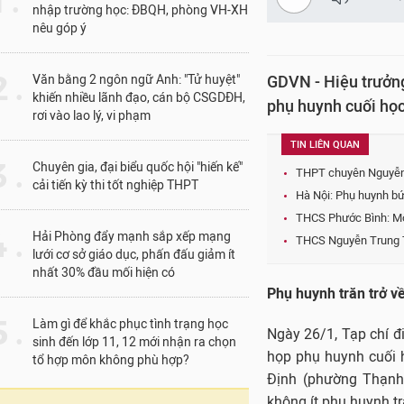
1 .
nhập trường học: ĐBQH, phòng VH-XH
nêu góp ý
 .
Văn bằng 2 ngôn ngữ Anh: "Tử huyệt"
GDVN - Hiệu trưởng
khiến nhiều lãnh đạo, cán bộ CSGDĐH,
phụ huynh cuối học
rơi vào lao lý, vi phạm
TIN LIÊN QUAN
 .
Chuyên gia, đại biểu quốc hội "hiến kế"
THPT chuyên Nguyễn 
cải tiến kỳ thi tốt nghiệp THPT
Hà Nội: Phụ huynh bứ
THCS Phước Bình: Một 
 .
Hải Phòng đẩy mạnh sắp xếp mạng
THCS Nguyễn Trung Trự
lưới cơ sở giáo dục, phấn đấu giảm ít
nhất 30% đầu mối hiện có
Phụ huynh trăn trở về
 .
Làm gì để khắc phục tình trạng học
Ngày 26/1, Tạp chí đ
sinh đến lớp 11, 12 mới nhận ra chọn
họp phụ huynh cuối 
tổ hợp môn không phù hợp?
Định (phường Thạnh 
không ít phụ huynh tr