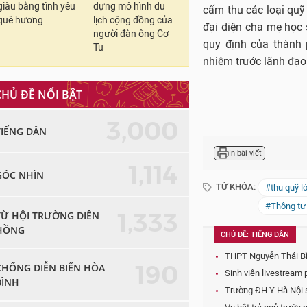
giàu bằng tình yêu
dựng mô hình du
cấm thu các loại quỹ
quê hương
lịch cộng đồng của
đại diện cha mẹ học 
người đàn ông Cơ
quy định của thành p
Tu
nhiệm trước lãnh đạo
CHỦ ĐỀ NỔI BẬT
3,000
TIẾNG DÂN
In bài viết
1,114
GÓC NHÌN
TỪ KHÓA:
#thu quỹ l
#Thông tư
1,333
TỪ HỘI TRƯỜNG DIÊN
HỒNG
CHỦ ĐỀ: TIẾNG DÂN
THPT Nguyễn Thái Bìn
190
CHỐNG DIỄN BIẾN HÒA
Sinh viên livestream
BÌNH
Trường ĐH Y Hà Nội sẽ