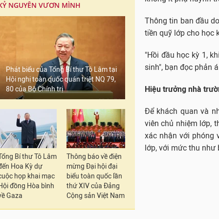
KỶ NGUYÊN VƯƠN MÌNH
Thông tin ban đầu do
tiền quỹ lớp cho học 
"Hồi đầu học kỳ 1, k
sinh", bạn đọc phản á
Phát biểu của Tổng Bí thư Tô Lâm tại
Hội nghị toàn quốc quán triệt NQ 79,
Hiệu trưởng nhà trườ
80 của Bộ Chính trị
Để khách quan và nhằ
viên chủ nhiệm lớp, 
xác nhận với phóng v
lớp, với mức thu như
Tổng Bí thư Tô Lâm
Thông báo về điện
đến Hoa Kỳ dự
mừng Đại hội đại
cuộc họp khai mạc
biểu toàn quốc lần
Hội đồng Hòa bình
thứ XIV của Đảng
về Gaza
Cộng sản Việt Nam