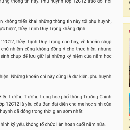
hững thông tin này. Phụ huynh lớp 12C12 trao đổi nội
n không triển khai những thông tin này tới phụ huynh,
ực hiện”, thầy Trịnh Duy Trọng khẳng định.
 12C12, thầy Trịnh Duy Trọng cho hay, về khoản chụp
ên chủ nhiệm cũng không đồng ý cho thực hiện, nhưng
sinh chụp để lưu giữ lại những kỷ niệm của năm học
 hiện. Những khoản chi này cũng là dự kiến, phụ huynh
 Hiệu trưởng Trường trung học phổ thông Trường Chinh
lớp 12C12 là yêu cầu Ban đại diện cha mẹ học sinh của
ụ huynh đã đóng trong thời gian sớm nhất.
 hình kỷ yếu, không tổ chức liên hoan cuối năm nữa.