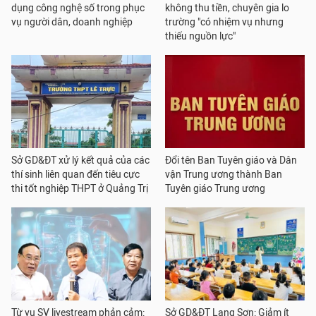
dụng công nghệ số trong phục
không thu tiền, chuyên gia lo
vụ người dân, doanh nghiệp
trường "có nhiệm vụ nhưng
thiếu nguồn lực"
Sở GD&ĐT xử lý kết quả của các
Đổi tên Ban Tuyên giáo và Dân
thí sinh liên quan đến tiêu cực
vận Trung ương thành Ban
thi tốt nghiệp THPT ở Quảng Trị
Tuyên giáo Trung ương
Từ vụ SV livestream phản cảm:
Sở GD&ĐT Lạng Sơn: Giảm ít