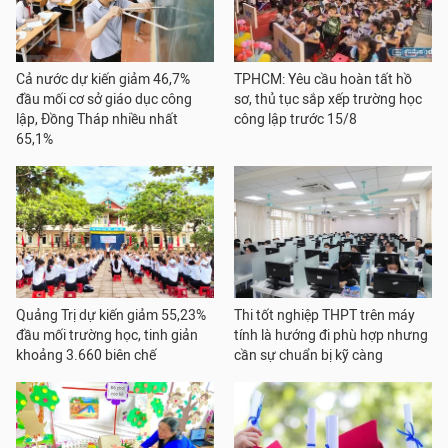
Cả nước dự kiến giảm 46,7%
TPHCM: Yêu cầu hoàn tất hồ
đầu mối cơ sở giáo dục công
sơ, thủ tục sắp xếp trường học
lập, Đồng Tháp nhiều nhất
công lập trước 15/8
65,1%
Quảng Trị dự kiến giảm 55,23%
Thi tốt nghiệp THPT trên máy
đầu mối trường học, tinh giản
tính là hướng đi phù hợp nhưng
khoảng 3.660 biên chế
cần sự chuẩn bị kỹ càng