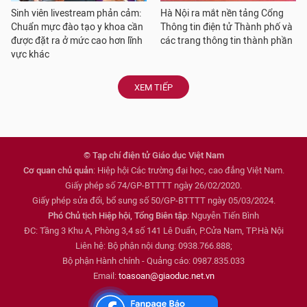
Sinh viên livestream phản cảm:
Hà Nội ra mắt nền tảng Cổng
Chuẩn mực đào tạo y khoa cần
Thông tin điện tử Thành phố và
được đặt ra ở mức cao hơn lĩnh
các trang thông tin thành phần
vực khác
XEM TIẾP
© Tạp chí điện tử Giáo dục Việt Nam
Cơ quan chủ quản
: Hiệp hội Các trường đại học, cao đẳng Việt Nam.
Giấy phép số 74/GP-BTTTT ngày 26/02/2020.
Giấy phép sửa đổi, bổ sung số 50/GP-BTTTT ngày 05/03/2024.
Phó Chủ tịch Hiệp hội, Tổng Biên tập
: Nguyễn Tiến Bình
ĐC: Tầng 3 Khu A, Phòng 3,4 số 141 Lê Duẩn, P.Cửa Nam, TP.Hà Nội
Liên hệ: Bộ phận nội dung: 0938.766.888;
Bộ phận Hành chính - Quảng cáo: 0987.835.033
Email:
toasoan@giaoduc.net.vn