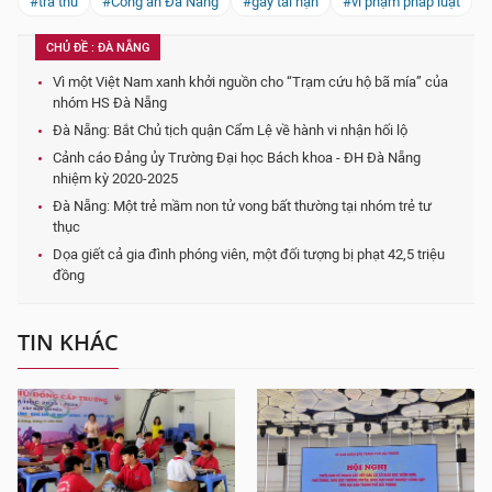
#trả thù
#Công an Đà Nẵng
#gây tai nạn
#vi phạm pháp luật
CHỦ ĐỀ : ĐÀ NẴNG
Vì một Việt Nam xanh khởi nguồn cho “Trạm cứu hộ bã mía” của
nhóm HS Đà Nẵng
Đà Nẵng: Bắt Chủ tịch quận Cẩm Lệ về hành vi nhận hối lộ
Cảnh cáo Đảng ủy Trường Đại học Bách khoa - ĐH Đà Nẵng
nhiệm kỳ 2020-2025
Đà Nẵng: Một trẻ mầm non tử vong bất thường tại nhóm trẻ tư
thục
Dọa giết cả gia đình phóng viên, một đối tượng bị phạt 42,5 triệu
đồng
TIN KHÁC