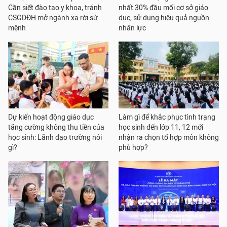
Cần siết đào tạo y khoa, tránh
nhất 30% đầu mối cơ sở giáo
CSGDĐH mở ngành xa rời sứ
dục, sử dụng hiệu quả nguồn
mệnh
nhân lực
Dự kiến hoạt động giáo dục
Làm gì để khắc phục tình trạng
tăng cường không thu tiền của
học sinh đến lớp 11, 12 mới
học sinh: Lãnh đạo trường nói
nhận ra chọn tổ hợp môn không
gì?
phù hợp?