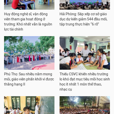
Huy động nghệ sĩ, vận động
Hải Phòng: Sắp xếp cơ sở giáo
viên tham gia hoạt động ở
dục dự kiến giảm 544 đầu mối,
trường: Khó nhất vẫn là nguồn
tập trung thực hiện “6 rõ”
lực tài chính
Phú Thọ: Sau nhiều năm mong
Thiếu CSVC khiến nhiều trường
mỏi, giáo viên phấn khởi vì được
lo khó đạt mục tiêu mỗi học sinh
thăng hạng II
học ít nhất 1 môn thể thao,
nhạc cụ