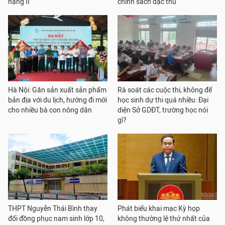
hạng II
chính sách đặc thù
Hà Nội: Gắn sản xuất sản phẩm
Rà soát các cuộc thi, không để
bản địa với du lịch, hướng đi mới
học sinh dự thi quá nhiều: Đại
cho nhiều bà con nông dân
diện Sở GDĐT, trường học nói
gì?
THPT Nguyễn Thái Bình thay
Phát biểu khai mạc Kỳ họp
đổi đồng phục nam sinh lớp 10,
không thường lệ thứ nhất của