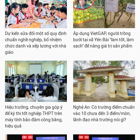
Dự kiến sửa đổi một số quy định
Áp dụng VietGAP, người trồng
chuẩn nghề nghiệp, bổ nhiệm
bưởi tại xã Yên Bài "làm tốt, làm
chức danh và xếp lương với nhà
sạch" để nâng giá trị sản phẩm
giáo
Hiệu trưởng, chuyên gia góp ý
Nghệ An: Có trường điểm chuẩn
để kỳ thi tốt nghiệp THPT trên
vào 10 chưa đến 3 điểm/môn,
máy tính bảo đảm công bằng,
lãnh đạo nhà trường nói gì?
hiệu quả