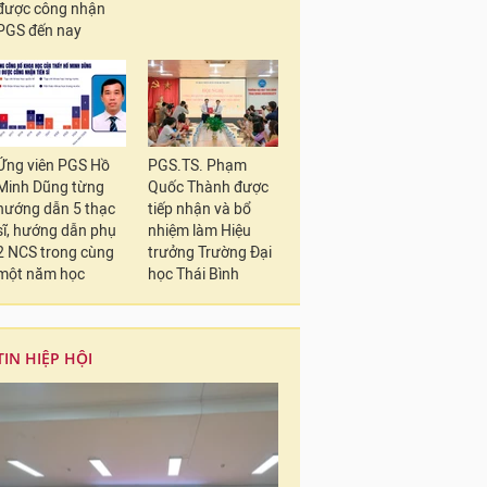
được công nhận
PGS đến nay
Ứng viên PGS Hồ
PGS.TS. Phạm
Minh Dũng từng
Quốc Thành được
hướng dẫn 5 thạc
tiếp nhận và bổ
sĩ, hướng dẫn phụ
nhiệm làm Hiệu
2 NCS trong cùng
trưởng Trường Đại
một năm học
học Thái Bình
TIN HIỆP HỘI