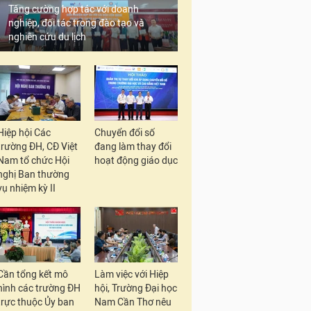
Tăng cường hợp tác với doanh
nghiệp, đối tác trong đào tạo và
nghiên cứu du lịch
Hiệp hội Các
Chuyển đổi số
trường ĐH, CĐ Việt
đang làm thay đổi
Nam tổ chức Hội
hoạt động giáo dục
nghị Ban thường
vụ nhiệm kỳ II
Cần tổng kết mô
Làm việc với Hiệp
hình các trường ĐH
hội, Trường Đại học
trực thuộc Ủy ban
Nam Cần Thơ nêu