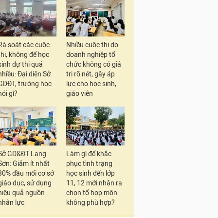
Rà soát các cuộc
Nhiều cuộc thi do
thi, không để học
doanh nghiệp tổ
sinh dự thi quá
chức không có giá
nhiều: Đại diện Sở
trị rõ nét, gây áp
GDĐT, trường học
lực cho học sinh,
nói gì?
giáo viên
Sở GD&ĐT Lạng
Làm gì để khắc
Sơn: Giảm ít nhất
phục tình trạng
30% đầu mối cơ sở
học sinh đến lớp
giáo dục, sử dụng
11, 12 mới nhận ra
hiệu quả nguồn
chọn tổ hợp môn
nhân lực
không phù hợp?