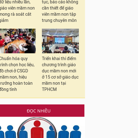
dữ liệu nhiều lần,
tục, báo cáo không
giáo viên mầm non
cần thiết để giáo
mong rà soát cắt
viên mầm non tập
giảm
trung chuyên môn
Chuẩn hóa quy
Triển khai thí điểm
trình chọn học liệu,
chương trình giáo
đồ chơi ở CSGD
dục mầm non mới
mầm non, hiệu
ở 15 cơ sở giáo dục
trưởng hoàn toàn
mầm non tại
đồng tình
TPHCM
ĐỌC NHIỀU