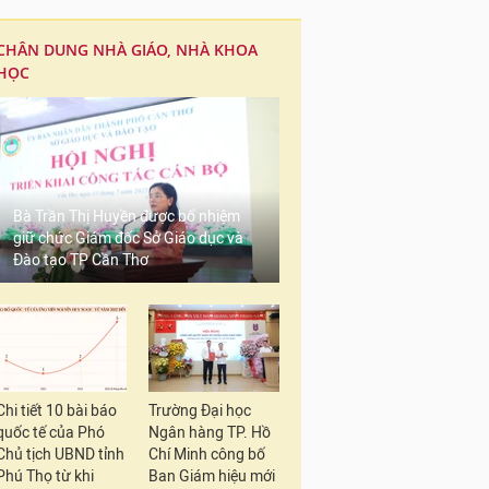
CHÂN DUNG NHÀ GIÁO, NHÀ KHOA
HỌC
Bà Trần Thị Huyền được bổ nhiệm
giữ chức Giám đốc Sở Giáo dục và
Đào tạo TP Cần Thơ
Chi tiết 10 bài báo
Trường Đại học
quốc tế của Phó
Ngân hàng TP. Hồ
Chủ tịch UBND tỉnh
Chí Minh công bố
Phú Thọ từ khi
Ban Giám hiệu mới