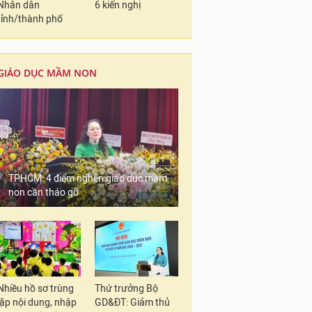
Nhân dân
6 kiến nghị
tỉnh/thành phố
GIÁO DỤC MẦM NON
TPHCM: 4 điểm nghẽn giáo dục mầm
non cần tháo gỡ
Nhiều hồ sơ trùng
Thứ trưởng Bộ
lặp nội dung, nhập
GD&ĐT: Giảm thủ