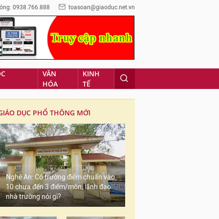
óng: 0938.766.888
toasoan@giaoduc.net.vn
ỌC
VĂN
KINH
HÓA
TẾ
GIÁO DỤC PHỔ THÔNG MỚI
Nghệ An: Có trường điểm chuẩn vào
10 chưa đến 3 điểm/môn, lãnh đạo
nhà trường nói gì?