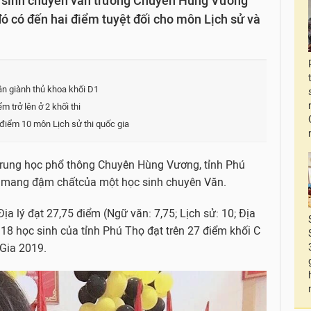
c sinh chuyên văn trường Chuyên Hùng Vương
đó có đến hai điểm tuyệt đối cho môn Lịch sử và
ận giành thủ khoa khối D1
 trở lên ở 2 khối thi
 điểm 10 môn Lịch sử thi quốc gia
Trung học phổ thông Chuyên Hùng Vương, tỉnh Phú
n, mang đậm chất
của một học sinh chuyên Văn.
ịa lý đạt 27,75 điểm (Ngữ văn: 7,75; Lịch sử: 10; Địa
 18 học sinh của tỉnh Phú Thọ đạt trên 27 điểm khối C
 Gia 2019.