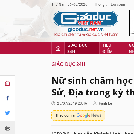
Thứ Năm 06/08/2026
Thông tin tòa soạn
GIÁO DỤC
TIÊU
G
24H
ĐIỂM
N
GIÁO DỤC 24H
Nữ sinh chăm học
Sử, Địa trong kỳ t
25/07/2019 23:46
Hạnh Lê
Theo dõi trên