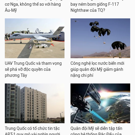
cơ Nga, không thể so với hàng
bay ném bom giống F-117
Âu-Mỹ
Nighthaw của TQ?
UAV Trung Quốc và tham vọng
Công nghệ lọc nước biển mới
sẽ phá vỡ độc quyền của
giúp quân đội Mỹ giảm gánh
phương Tây
nặng chi phí
Trung Quốc có tổ chức tin tặc
Quân đội Mỹ sẽ diễn tập tấn
APT-1 quy mô vài nghìn người
công hệ thống Bắc Đẩu của