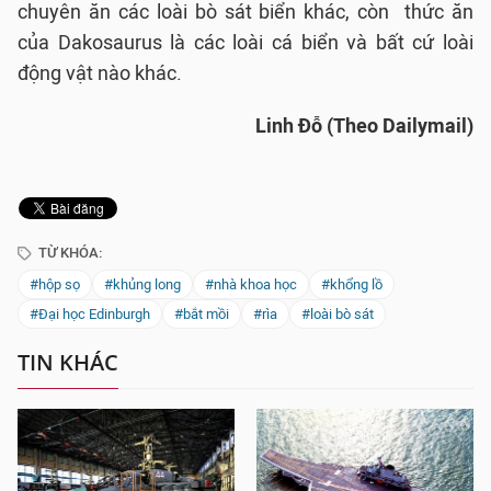
chuyên ăn các loài bò sát biển khác, còn thức ăn
của Dakosaurus là các loài cá biển và bất cứ loài
động vật nào khác.
Linh Đỗ (Theo Dailymail)
TỪ KHÓA:
#hộp sọ
#khủng long
#nhà khoa học
#khổng lồ
#Đại học Edinburgh
#bắt mồi
#rìa
#loài bò sát
TIN KHÁC