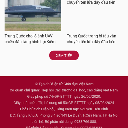
Trung Quốc cho lộ ảnh UAV
Trung Quốc trang bị tàu vận
chiến đấu tàng hình Lợi Kiếm
chuyển tên lửa đẩy đầu tiên
XEM TIẾP
© Tạp chí điện tử Giáo dục Việt Nam
Cơ quan chủ quản
: Hiệp hội Các trường đại học, cao đẳng Việt Nam.
Giấy phép số 74/GP-BTTTT ngày 26/02/2020.
Giấy phép sửa đổi, bổ sung số 50/GP-BTTTT ngày 05/03/2024.
Phó Chủ tịch Hiệp hội, Tổng Biên tập
: Nguyễn Tiến Bình
ĐC: Tầng 3 Khu A, Phòng 3,4 số 141 Lê Duẩn, P.Cửa Nam, TP.Hà Nội
Liên hệ: Bộ phận nội dung: 0938.766.888;
Bộ phận Hành chính - Quảng cáo: 0987.835.033