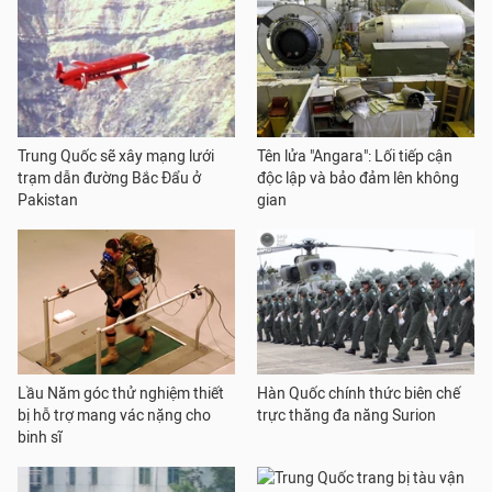
Trung Quốc sẽ xây mạng lưới
Tên lửa "Angara": Lối tiếp cận
trạm dẫn đường Bắc Đẩu ở
độc lập và bảo đảm lên không
Pakistan
gian
Lầu Năm góc thử nghiệm thiết
Hàn Quốc chính thức biên chế
bị hỗ trợ mang vác nặng cho
trực thăng đa năng Surion
binh sĩ