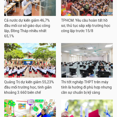
Cả nước dự kiến giảm 46,7%
TPHCM: Yêu cầu hoàn tất hồ
đầu mối cơ sở giáo dục công
sơ, thủ tục sắp xếp trường học
lập, Đồng Tháp nhiều nhất
công lập trước 15/8
65,1%
Quảng Trị dự kiến giảm 55,23%
Thi tốt nghiệp THPT trên máy
đầu mối trường học, tinh giản
tính là hướng đi phù hợp nhưng
khoảng 3.660 biên chế
cần sự chuẩn bị kỹ càng