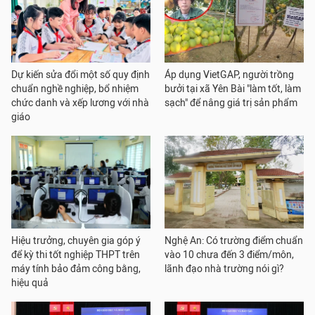
Dự kiến sửa đổi một số quy định
Áp dụng VietGAP, người trồng
chuẩn nghề nghiệp, bổ nhiệm
bưởi tại xã Yên Bài "làm tốt, làm
chức danh và xếp lương với nhà
sạch" để nâng giá trị sản phẩm
giáo
Hiệu trưởng, chuyên gia góp ý
Nghệ An: Có trường điểm chuẩn
để kỳ thi tốt nghiệp THPT trên
vào 10 chưa đến 3 điểm/môn,
máy tính bảo đảm công bằng,
lãnh đạo nhà trường nói gì?
hiệu quả