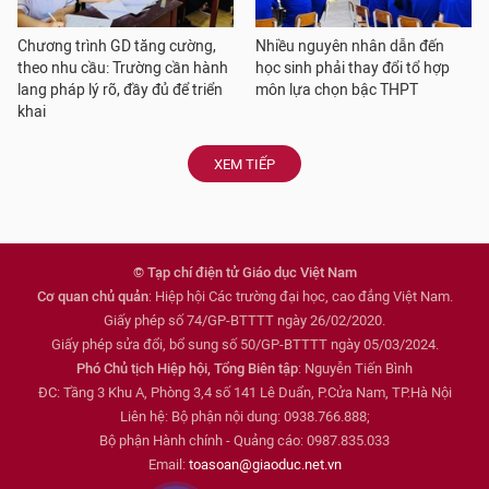
Chương trình GD tăng cường,
Nhiều nguyên nhân dẫn đến
theo nhu cầu: Trường cần hành
học sinh phải thay đổi tổ hợp
lang pháp lý rõ, đầy đủ để triển
môn lựa chọn bậc THPT
khai
XEM TIẾP
© Tạp chí điện tử Giáo dục Việt Nam
Cơ quan chủ quản
: Hiệp hội Các trường đại học, cao đẳng Việt Nam.
Giấy phép số 74/GP-BTTTT ngày 26/02/2020.
Giấy phép sửa đổi, bổ sung số 50/GP-BTTTT ngày 05/03/2024.
Phó Chủ tịch Hiệp hội, Tổng Biên tập
: Nguyễn Tiến Bình
ĐC: Tầng 3 Khu A, Phòng 3,4 số 141 Lê Duẩn, P.Cửa Nam, TP.Hà Nội
Liên hệ: Bộ phận nội dung: 0938.766.888;
Bộ phận Hành chính - Quảng cáo: 0987.835.033
Email:
toasoan@giaoduc.net.vn