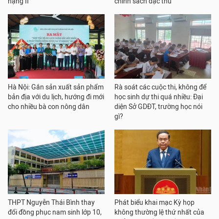
hạng II
chính sách đặc thù
Hà Nội: Gắn sản xuất sản phẩm
Rà soát các cuộc thi, không để
bản địa với du lịch, hướng đi mới
học sinh dự thi quá nhiều: Đại
cho nhiều bà con nông dân
diện Sở GDĐT, trường học nói
gì?
THPT Nguyễn Thái Bình thay
Phát biểu khai mạc Kỳ họp
đổi đồng phục nam sinh lớp 10,
không thường lệ thứ nhất của