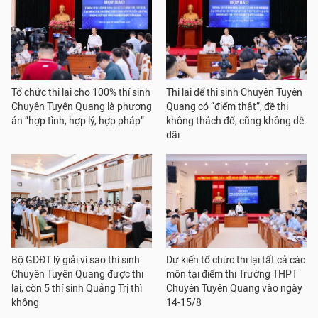
Tổ chức thi lại cho 100% thí sinh
Thi lại để thi sinh Chuyên Tuyên
Chuyên Tuyên Quang là phương
Quang có “điểm thật”, đề thi
án “hợp tình, hợp lý, hợp pháp”
không thách đố, cũng không dễ
dãi
Bộ GDĐT lý giải vì sao thí sinh
Dự kiến tổ chức thi lại tất cả các
Chuyên Tuyên Quang được thi
môn tại điểm thi Trường THPT
lại, còn 5 thí sinh Quảng Trị thì
Chuyên Tuyên Quang vào ngày
không
14-15/8