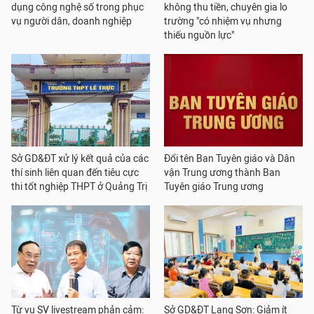
dụng công nghệ số trong phục
không thu tiền, chuyên gia lo
vụ người dân, doanh nghiệp
trường "có nhiệm vụ nhưng
thiếu nguồn lực"
Sở GD&ĐT xử lý kết quả của các
Đổi tên Ban Tuyên giáo và Dân
thí sinh liên quan đến tiêu cực
vận Trung ương thành Ban
thi tốt nghiệp THPT ở Quảng Trị
Tuyên giáo Trung ương
Từ vụ SV livestream phản cảm:
Sở GD&ĐT Lạng Sơn: Giảm ít