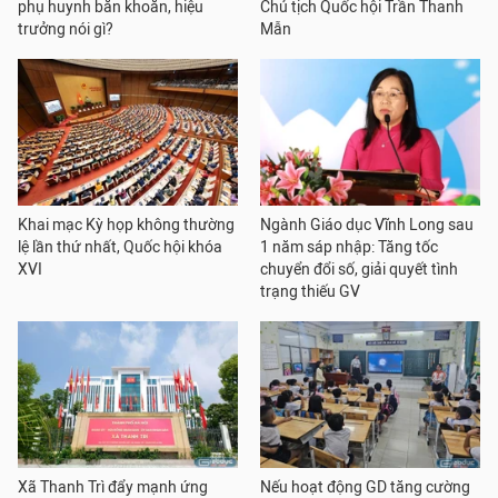
phụ huynh băn khoăn, hiệu
Chủ tịch Quốc hội Trần Thanh
trưởng nói gì?
Mẫn
Khai mạc Kỳ họp không thường
Ngành Giáo dục Vĩnh Long sau
lệ lần thứ nhất, Quốc hội khóa
1 năm sáp nhập: Tăng tốc
XVI
chuyển đổi số, giải quyết tình
trạng thiếu GV
Xã Thanh Trì đẩy mạnh ứng
Nếu hoạt động GD tăng cường