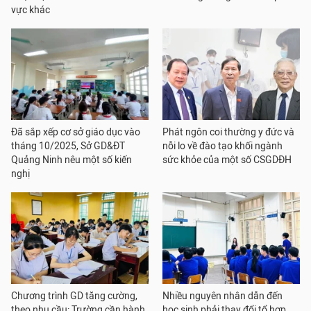
vực khác
Đã sắp xếp cơ sở giáo dục vào
Phát ngôn coi thường y đức và
tháng 10/2025, Sở GD&ĐT
nỗi lo về đào tạo khối ngành
Quảng Ninh nêu một số kiến
sức khỏe của một số CSGDĐH
nghị
Chương trình GD tăng cường,
Nhiều nguyên nhân dẫn đến
theo nhu cầu: Trường cần hành
học sinh phải thay đổi tổ hợp