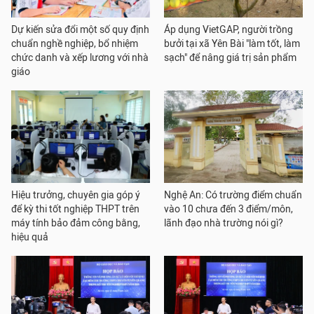
Dự kiến sửa đổi một số quy định
Áp dụng VietGAP, người trồng
chuẩn nghề nghiệp, bổ nhiệm
bưởi tại xã Yên Bài "làm tốt, làm
chức danh và xếp lương với nhà
sạch" để nâng giá trị sản phẩm
giáo
Hiệu trưởng, chuyên gia góp ý
Nghệ An: Có trường điểm chuẩn
để kỳ thi tốt nghiệp THPT trên
vào 10 chưa đến 3 điểm/môn,
máy tính bảo đảm công bằng,
lãnh đạo nhà trường nói gì?
hiệu quả