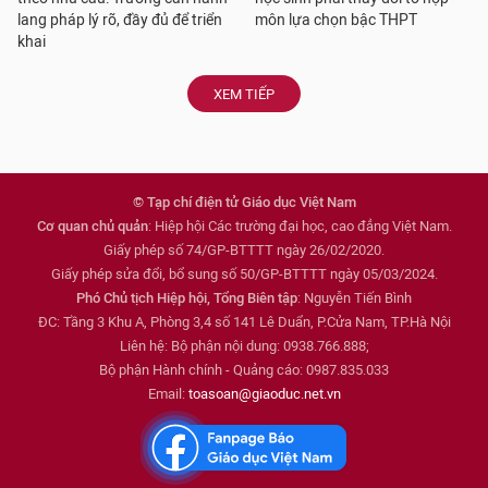
lang pháp lý rõ, đầy đủ để triển
môn lựa chọn bậc THPT
khai
XEM TIẾP
© Tạp chí điện tử Giáo dục Việt Nam
Cơ quan chủ quản
: Hiệp hội Các trường đại học, cao đẳng Việt Nam.
Giấy phép số 74/GP-BTTTT ngày 26/02/2020.
Giấy phép sửa đổi, bổ sung số 50/GP-BTTTT ngày 05/03/2024.
Phó Chủ tịch Hiệp hội, Tổng Biên tập
: Nguyễn Tiến Bình
ĐC: Tầng 3 Khu A, Phòng 3,4 số 141 Lê Duẩn, P.Cửa Nam, TP.Hà Nội
Liên hệ: Bộ phận nội dung: 0938.766.888;
Bộ phận Hành chính - Quảng cáo: 0987.835.033
Email:
toasoan@giaoduc.net.vn