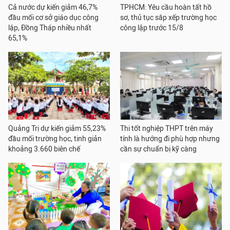
Cả nước dự kiến giảm 46,7%
TPHCM: Yêu cầu hoàn tất hồ
đầu mối cơ sở giáo dục công
sơ, thủ tục sắp xếp trường học
lập, Đồng Tháp nhiều nhất
công lập trước 15/8
65,1%
Quảng Trị dự kiến giảm 55,23%
Thi tốt nghiệp THPT trên máy
đầu mối trường học, tinh giản
tính là hướng đi phù hợp nhưng
khoảng 3.660 biên chế
cần sự chuẩn bị kỹ càng