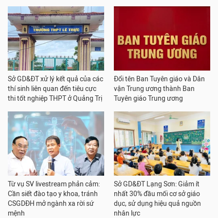
Sở GD&ĐT xử lý kết quả của các
Đổi tên Ban Tuyên giáo và Dân
thí sinh liên quan đến tiêu cực
vận Trung ương thành Ban
thi tốt nghiệp THPT ở Quảng Trị
Tuyên giáo Trung ương
Từ vụ SV livestream phản cảm:
Sở GD&ĐT Lạng Sơn: Giảm ít
Cần siết đào tạo y khoa, tránh
nhất 30% đầu mối cơ sở giáo
CSGDĐH mở ngành xa rời sứ
dục, sử dụng hiệu quả nguồn
mệnh
nhân lực