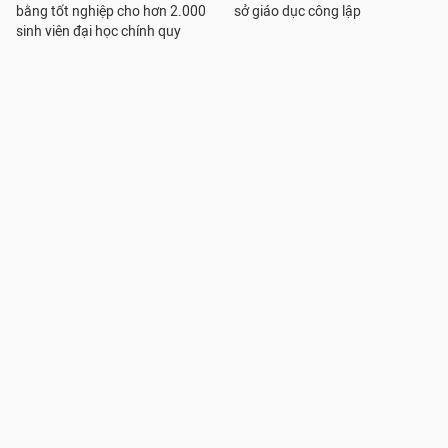
bằng tốt nghiệp cho hơn 2.000
sở giáo dục công lập
sinh viên đại học chính quy
Muốn được bổ nhiệm hiệu
Hiệu trưởng, chuyên gia góp ý
trưởng phải giữ chức vụ phó
để kỳ thi tốt nghiệp THPT trên
hiệu trưởng ít nhất 12 tháng
máy tính bảo đảm công bằng,
hiệu quả
Sở GD&ĐT Điện Biên tích cực rà
Nghệ An: Có trường điểm chuẩn