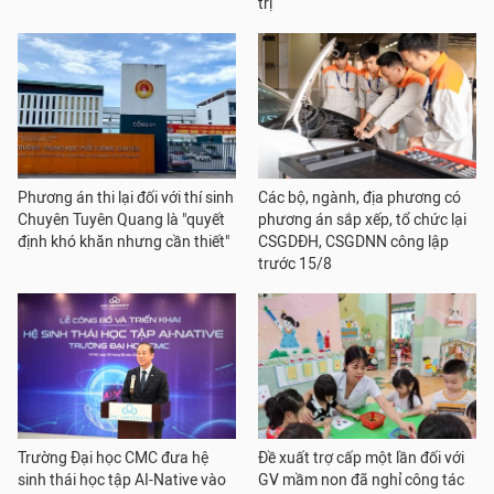
trị
Phương án thi lại đối với thí sinh
Các bộ, ngành, địa phương có
Chuyên Tuyên Quang là "quyết
phương án sắp xếp, tổ chức lại
định khó khăn nhưng cần thiết"
CSGDĐH, CSGDNN công lập
trước 15/8
Trường Đại học CMC đưa hệ
Đề xuất trợ cấp một lần đối với
sinh thái học tập AI-Native vào
GV mầm non đã nghỉ công tác