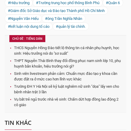
#Hiệu trưởng
#Trường trung học phổ thông Bình Phú
#Quận 6
#Giám đốc Sở Giáo dục và Đào tạo Thành phố Hồ Chí Minh
#Nguyễn Văn Hiếu
#ông Trần Nghĩa Nhân
#kết luận nội dung tố cáo
#quản lý tài chính.
CHỦ ĐỀ : TIẾNG DÂN
THCS Nguyễn Hồng Đào tiết lộ thông tin cá nhân phụ huynh, học
sinh: Hiệu trưởng nói do "sơ suất"
THPT Nguyễn Thái Bình thay đổi đồng phục nam sinh lớp 10, phụ
huynh băn khoăn, hiệu trưởng nói gì?
Sinh viên livestream phản cảm: Chuẩn mực đào tạo y khoa cần
được đặt ra ở mức cao hơn lĩnh vực khác
Trường ĐH Y Hà Nội sẽ kỷ luật nghiêm nữ sinh "dọa" lấy ven cho
bệnh nhân trật 3 lần
Vụ bắt trẻ ngủ trước nhà vệ sinh: Chấm dứt hợp đồng lao động 2
cô giáo
TIN KHÁC