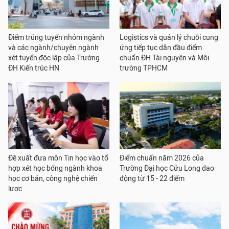
Điểm trúng tuyển nhóm ngành
Logistics và quản lý chuỗi cung
và các ngành/chuyên ngành
ứng tiếp tục dẫn đầu điểm
xét tuyển độc lập của Trường
chuẩn ĐH Tài nguyên và Môi
ĐH Kiến trúc HN
trường TPHCM
Đề xuất đưa môn Tin học vào tổ
Điểm chuẩn năm 2026 của
hợp xét học bổng ngành khoa
Trường Đại học Cửu Long dao
học cơ bản, công nghệ chiến
động từ 15 - 22 điểm
lược