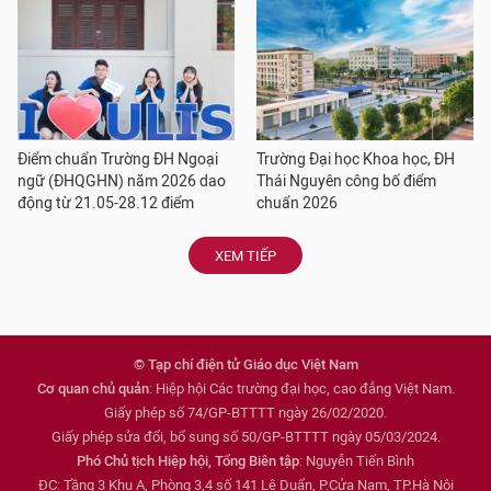
Điểm chuẩn Trường ĐH Ngoại
Trường Đại học Khoa học, ĐH
ngữ (ĐHQGHN) năm 2026 dao
Thái Nguyên công bố điểm
động từ 21.05-28.12 điểm
chuẩn 2026
XEM TIẾP
© Tạp chí điện tử Giáo dục Việt Nam
Cơ quan chủ quản
: Hiệp hội Các trường đại học, cao đẳng Việt Nam.
Giấy phép số 74/GP-BTTTT ngày 26/02/2020.
Giấy phép sửa đổi, bổ sung số 50/GP-BTTTT ngày 05/03/2024.
Phó Chủ tịch Hiệp hội, Tổng Biên tập
: Nguyễn Tiến Bình
ĐC: Tầng 3 Khu A, Phòng 3,4 số 141 Lê Duẩn, P.Cửa Nam, TP.Hà Nội