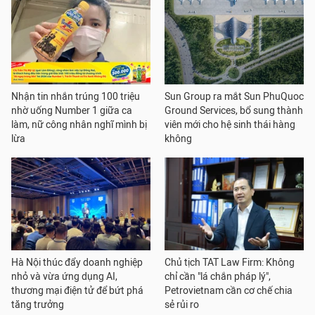
Nhận tin nhắn trúng 100 triệu
Sun Group ra mắt Sun PhuQuoc
nhờ uống Number 1 giữa ca
Ground Services, bổ sung thành
làm, nữ công nhân nghĩ mình bị
viên mới cho hệ sinh thái hàng
lừa
không
Hà Nội thúc đẩy doanh nghiệp
Chủ tịch TAT Law Firm: Không
nhỏ và vừa ứng dụng AI,
chỉ cần "lá chắn pháp lý",
thương mại điện tử để bứt phá
Petrovietnam cần cơ chế chia
tăng trưởng
sẻ rủi ro