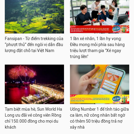
Fansipan - Từ điểm trekking của
1 lần xé nhãn, 1 lần hy vọng:
“phượt thủ” đến ngôi vị dẫn đầu
Điều mong mỏi phía sau hàng
lượng đặt chỗ tại Việt Nam
triệu lượt tham gia "Xé ngay
trúng liền"
Tạm biệt mùa hè, Sun World Ha
Uống Number 1 để tỉnh táo giữa
Long ưu đãi vé công viên Rồng
ca làm, nữ công nhân bất ngờ
chỉ 150.000 đồng cho mọi du
có thêm 50 triệu đồng trả nợ
khách
xây nhà