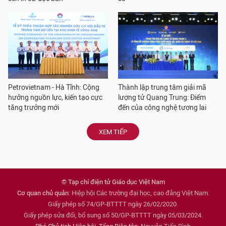
Petrovietnam - Hà Tĩnh: Cộng
Thành lập trung tâm giải mã
hưởng nguồn lực, kiến tạo cực
lượng tử Quang Trung: Điểm
tăng trưởng mới
đến của công nghệ tương lai
XEM TIẾP
© Tạp chí điện tử Giáo dục Việt Nam
Cơ quan chủ quản
: Hiệp hội Các trường đại học, cao đẳng Việt Nam.
Giấy phép số 74/GP-BTTTT ngày 26/02/2020.
Giấy phép sửa đổi, bổ sung số 50/GP-BTTTT ngày 05/03/2024.