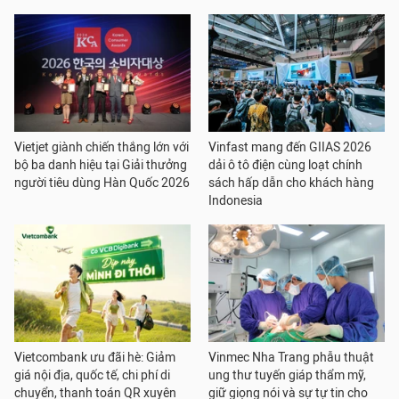
Vietjet giành chiến thắng lớn với
Vinfast mang đến GIIAS 2026
bộ ba danh hiệu tại Giải thưởng
dải ô tô điện cùng loạt chính
người tiêu dùng Hàn Quốc 2026
sách hấp dẫn cho khách hàng
Indonesia
Vietcombank ưu đãi hè: Giảm
Vinmec Nha Trang phẫu thuật
giá nội địa, quốc tế, chi phí di
ung thư tuyến giáp thẩm mỹ,
chuyển, thanh toán QR xuyên
giữ giọng nói và sự tự tin cho