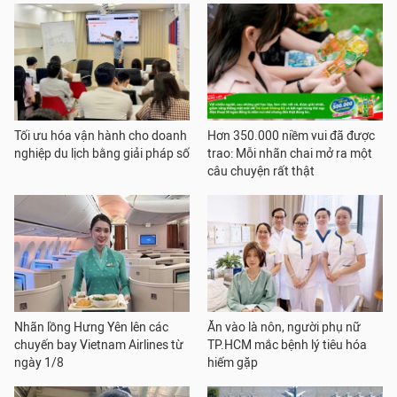
Tối ưu hóa vận hành cho doanh
Hơn 350.000 niềm vui đã được
nghiệp du lịch bằng giải pháp số
trao: Mỗi nhãn chai mở ra một
câu chuyện rất thật
Nhãn lồng Hưng Yên lên các
Ăn vào là nôn, người phụ nữ
chuyến bay Vietnam Airlines từ
TP.HCM mắc bệnh lý tiêu hóa
ngày 1/8
hiếm gặp