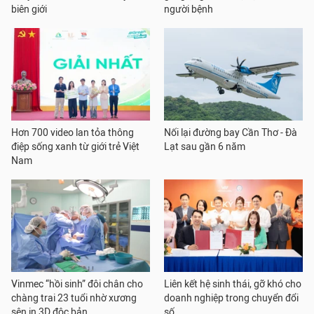
biên giới
người bệnh
Hơn 700 video lan tỏa thông
Nối lại đường bay Cần Thơ - Đà
điệp sống xanh từ giới trẻ Việt
Lạt sau gần 6 năm
Nam
Vinmec “hồi sinh” đôi chân cho
Liên kết hệ sinh thái, gỡ khó cho
chàng trai 23 tuổi nhờ xương
doanh nghiệp trong chuyển đổi
sên in 3D độc bản
số