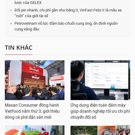
lược của GELEX
Đổi pin nhanh, chi phí gần như bằng 0, VinFast Feliz II là mẫu xe
“ruột” của giới tài xế
Petrovietnam nỗ lực đảm bảo chuỗi cung ứng, ổn định nguồn
cung xăng dầu
TIN KHÁC
Masan Consumer đồng hành
Ứng dụng điện toán đám mây
Vietfood năm thứ 3, giới thiệu
giúp doanh nghiệp tối ưu chi phí
dòng cà phê đặc sản mới
chuyển đổi số