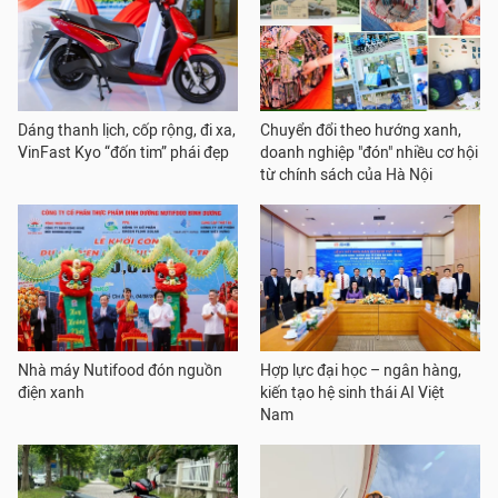
Dáng thanh lịch, cốp rộng, đi xa,
Chuyển đổi theo hướng xanh,
VinFast Kyo “đốn tim” phái đẹp
doanh nghiệp "đón" nhiều cơ hội
từ chính sách của Hà Nội
Nhà máy Nutifood đón nguồn
Hợp lực đại học – ngân hàng,
điện xanh
kiến tạo hệ sinh thái AI Việt
Nam