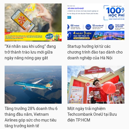
“Xé nhãn sau khi uống” đang
Startup hưởng lợi từ các
trở thành trào lưu mới giữa
chương trình đào tạo dành cho
ngày nắng nóng gay gắt
doanh nghiệp của Hà Nội
Tăng trưởng 28% doanh thu 6
Một ngày trải nghiệm
tháng đầu năm, Vietnam
Techcombank OneU tại Bưu
Airlines góp sức cho mục tiêu
điện TP.HCM
tăng trưởng kinh tế