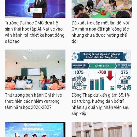
Trường Đại học CMC đưa hệ
Đề xuất trợ cấp một lần đối với
sinh thái học tập AI-Native vào
GV mầm non đã nghỉ công tác
vận hành, tái thiết kế hoạt động
nhưng chưa được hưởng chế
đào tạo
độ
Thủ tướng ban hành Chỉ thị về
Đồng Tháp dự kiến giảm 65,1%
thực hiện các nhiệm vụ trọng
số trường, hướng dẫn bố trí
tâm năm học 2026-2027
nhân sự quản lý, nhân viên sau
sắp xếp