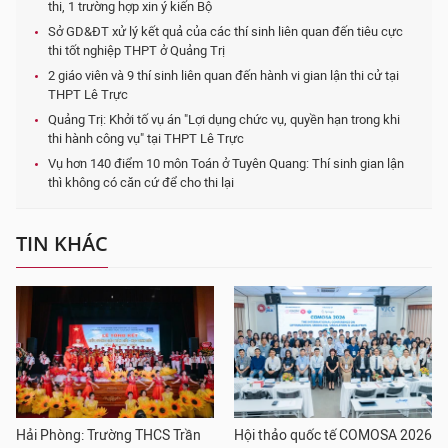
thi, 1 trường hợp xin ý kiến Bộ
Sở GD&ĐT xử lý kết quả của các thí sinh liên quan đến tiêu cực
thi tốt nghiệp THPT ở Quảng Trị
2 giáo viên và 9 thí sinh liên quan đến hành vi gian lận thi cử tại
THPT Lê Trực
Quảng Trị: Khởi tố vụ án "Lợi dụng chức vụ, quyền hạn trong khi
thi hành công vụ" tại THPT Lê Trực
Vụ hơn 140 điểm 10 môn Toán ở Tuyên Quang: Thí sinh gian lận
thì không có căn cứ để cho thi lại
TIN KHÁC
Hải Phòng: Trường THCS Trần
Hội thảo quốc tế COMOSA 2026