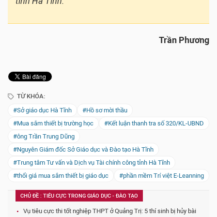
tỉnh Hà Tĩnh.
Trần Phương
TỪ KHÓA:
#Sở giáo dục Hà Tĩnh
#Hồ sơ mời thầu
#Mua sắm thiết bị trường học
#Kết luận thanh tra số 320/KL-UBND
#ông Trần Trung Dũng
#Nguyên Giám đốc Sở Giáo dục và Đào tạo Hà Tĩnh
#Trung tâm Tư vấn và Dịch vụ Tài chính công tỉnh Hà Tĩnh
#thổi giá mua sắm thiết bị giáo dục
#phần mềm Trí việt E-Leanning
CHỦ ĐỀ : TIÊU CỰC TRONG GIÁO DỤC - ĐÀO TẠO
Vụ tiêu cực thi tốt nghiệp THPT ở Quảng Trị: 5 thí sinh bị hủy bài