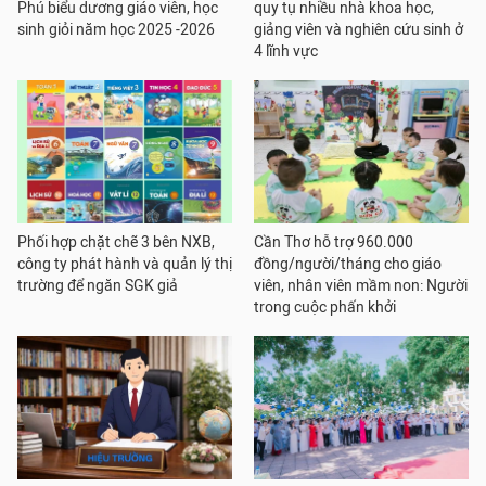
Phú biểu dương giáo viên, học
quy tụ nhiều nhà khoa học,
sinh giỏi năm học 2025 -2026
giảng viên và nghiên cứu sinh ở
4 lĩnh vực
Phối hợp chặt chẽ 3 bên NXB,
Cần Thơ hỗ trợ 960.000
công ty phát hành và quản lý thị
đồng/người/tháng cho giáo
trường để ngăn SGK giả
viên, nhân viên mầm non: Người
trong cuộc phấn khởi