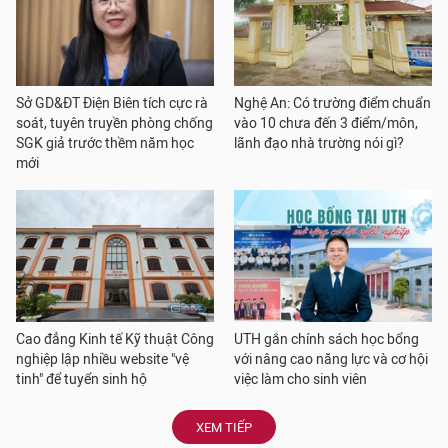
Sở GD&ĐT Điện Biên tích cực rà
Nghệ An: Có trường điểm chuẩn
soát, tuyên truyền phòng chống
vào 10 chưa đến 3 điểm/môn,
SGK giả trước thềm năm học
lãnh đạo nhà trường nói gì?
mới
Cao đẳng Kinh tế Kỹ thuật Công
UTH gắn chính sách học bổng
nghiệp lập nhiều website "vệ
với nâng cao năng lực và cơ hội
tinh" để tuyển sinh hộ
việc làm cho sinh viên
XEM TIẾP