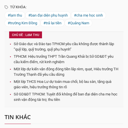
TỪ KHÓA:
#lạm thu
#ban đại diện phụ huynh
#cha mẹ học sinh
#trường Kim Đồng
#trả lại tiền
#Quảng Nam
CHỦ ĐỀ : LẠM THU
Sở Giáo dục và Đào tạo TPHCM yêu cầu không được thành lập
“quỹ lớp, quỹ trường, quỹ phụ huynh”
TPHCM: Hiệu trưởng THPT Trần Quang Khải bị Sở GD&ĐT yêu
cầu kiểm điểm, rút kinh nghiệm
Một lớp dự kiến vận động đóng tiền lắp rèm, quạt, Hiệu trưởng TH
Trường Thạnh đã yêu cầu dừng
Một lớp THCS Hoa Lư dự toán mua chổi, bộ lau sàn, tặng quà
giáo viên, hiệu trưởng thông tin rõ
Sở GD&ĐT TPHCM: Tuyệt đối không để ban đại diện cha mẹ học
sinh vận động tài trợ, thu tiền
TIN KHÁC