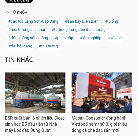
TỪ KHÓA:
#cao tốc Lạng Sơn-Cao Bằng
#sân bay Điện Biên
#lũ ống
#môi trường sinh thái
#từ trung ương đến địa phương
#đồng bằng sông hồng
#phân cấp
#lâm nghiệp
#yên bái
#đại hội đảng
#thủ tướng
TIN KHÁC
BSR xuất bán lô nhiên liệu Diesel
Masan Consumer đồng hành
sinh học B5 đầu tiên từ Nhà
Vietfood năm thứ 3, giới thiệu
máy Lọc dầu Dung Quất
dòng cà phê đặc sản mới