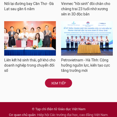
Nối lại đường bay Cần Thơ - Đà
Vinmec “hồi sinh” đôi chân cho
Lạt sau gần 6 năm
chàng trai 23 tuổi nhờ xương
sên in 3D độc bản
Liên kết hệ sinh thái, gỡ khó cho
Petrovietnam - Hà Tĩnh: Cộng
doanh nghiệp trong chuyển đổi
hưởng nguồn lực, kiến tạo cực
số
tăng trưởng mới
XEM TIẾP
© Tạp chí điện tử Giáo dục Việt Nam
Cơ quan chủ quản
: Hiệp hội Các trường đại học, cao đẳng Việt Nam.