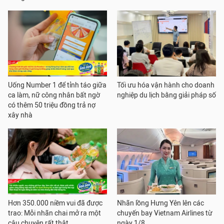
Uống Number 1 để tỉnh táo giữa
Tối ưu hóa vận hành cho doanh
ca làm, nữ công nhân bất ngờ
nghiệp du lịch bằng giải pháp số
có thêm 50 triệu đồng trả nợ
xây nhà
Hơn 350.000 niềm vui đã được
Nhãn lồng Hưng Yên lên các
trao: Mỗi nhãn chai mở ra một
chuyến bay Vietnam Airlines từ
câu chuyện rất thật
ngày 1/8