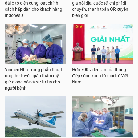
dải ô tô điện cùng loạt chính
giá nội địa, quốc tế, chi phí di
sách hấp dẫn cho khách hàng
chuyển, thanh toán QR xuyên
Indonesia
biên giới
Vinmec Nha Trang phẫu thuật
Hơn 700 video lan tỏa thông
ung thư tuyến giáp thẩm mỹ,
điệp sống xanh từ giới trẻ Việt
giữ giọng nói và sự tự tin cho
Nam
người bệnh