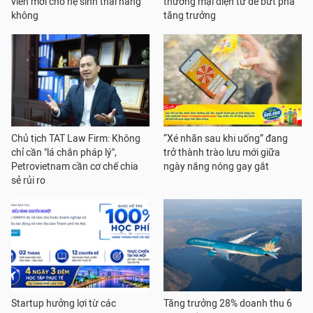
viên mới cho hệ sinh thái hàng
thương mại điện tử để bứt phá
không
tăng trưởng
Chủ tịch TAT Law Firm: Không
“Xé nhãn sau khi uống” đang
chỉ cần "lá chắn pháp lý",
trở thành trào lưu mới giữa
Petrovietnam cần cơ chế chia
ngày nắng nóng gay gắt
sẻ rủi ro
Startup hưởng lợi từ các
Tăng trưởng 28% doanh thu 6