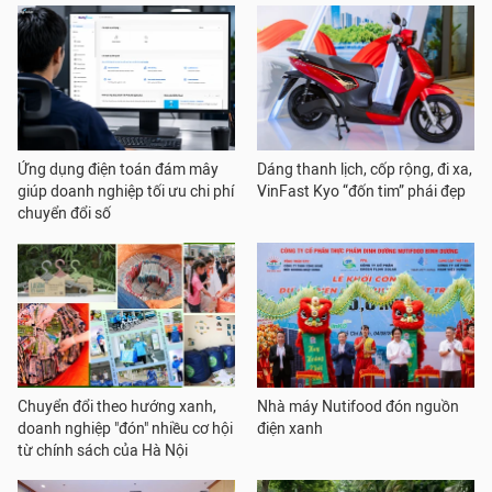
Ứng dụng điện toán đám mây
Dáng thanh lịch, cốp rộng, đi xa,
giúp doanh nghiệp tối ưu chi phí
VinFast Kyo “đốn tim” phái đẹp
chuyển đổi số
Chuyển đổi theo hướng xanh,
Nhà máy Nutifood đón nguồn
doanh nghiệp "đón" nhiều cơ hội
điện xanh
từ chính sách của Hà Nội