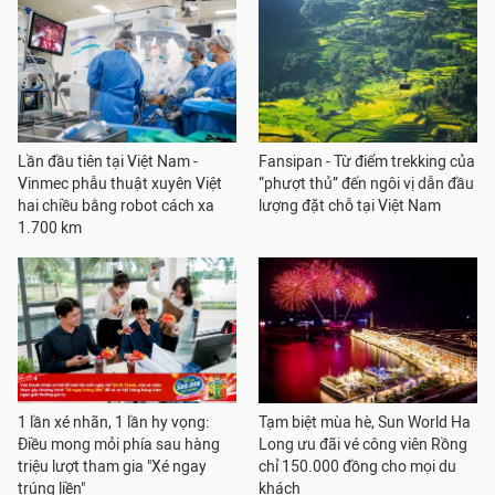
Lần đầu tiên tại Việt Nam -
Fansipan - Từ điểm trekking của
Vinmec phẫu thuật xuyên Việt
“phượt thủ” đến ngôi vị dẫn đầu
hai chiều bằng robot cách xa
lượng đặt chỗ tại Việt Nam
1.700 km
1 lần xé nhãn, 1 lần hy vọng:
Tạm biệt mùa hè, Sun World Ha
Điều mong mỏi phía sau hàng
Long ưu đãi vé công viên Rồng
triệu lượt tham gia "Xé ngay
chỉ 150.000 đồng cho mọi du
trúng liền"
khách