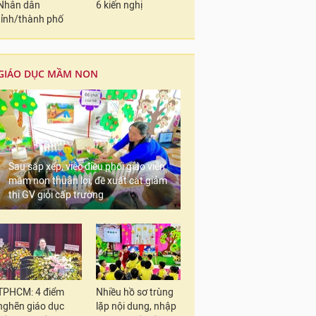
Nhân dân
6 kiến nghị
tỉnh/thành phố
GIÁO DỤC MẦM NON
Sau sắp xếp, việc điều phối giáo viên
mầm non thuận lợi, đề xuất cắt giảm
thi GV giỏi cấp trường
TPHCM: 4 điểm
Nhiều hồ sơ trùng
nghẽn giáo dục
lặp nội dung, nhập