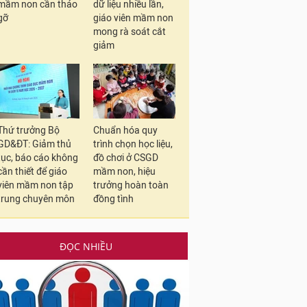
mầm non cần tháo
dữ liệu nhiều lần,
gỡ
giáo viên mầm non
mong rà soát cắt
giảm
Thứ trưởng Bộ
Chuẩn hóa quy
GD&ĐT: Giảm thủ
trình chọn học liệu,
tục, báo cáo không
đồ chơi ở CSGD
cần thiết để giáo
mầm non, hiệu
viên mầm non tập
trưởng hoàn toàn
trung chuyên môn
đồng tình
ĐỌC NHIỀU