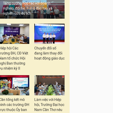
Tăng cường hợp tác với doanh
nghiệp, đối tác trong đào tạo và
nghiên cứu du lịch
Hiệp hội Các
Chuyển đổi số
trường ĐH, CĐ Việt
đang làm thay đổi
Nam tổ chức Hội
hoạt động giáo dục
nghị Ban thường
vụ nhiệm kỳ II
Cần tổng kết mô
Làm việc với Hiệp
hình các trường ĐH
hội, Trường Đại học
trực thuộc Ủy ban
Nam Cần Thơ nêu