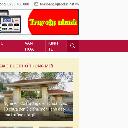
óng: 0938.766.888
toasoan@giaoduc.net.vn
ỌC
VĂN
KINH
HÓA
TẾ
GIÁO DỤC PHỔ THÔNG MỚI
Nghệ An: Có trường điểm chuẩn vào
10 chưa đến 3 điểm/môn, lãnh đạo
nhà trường nói gì?