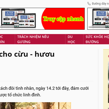
Đường dây n
ÓC
TRÁCH NHIỆM NÊU
DU
SỨC KHỎE H
HÌN
GƯƠNG
HỌC
ĐƯỜNG
cho cừu - hươu
ách đôi tình nhân, ngày 14.2 tới đây, đám cưới
ược tổ chức linh đình.