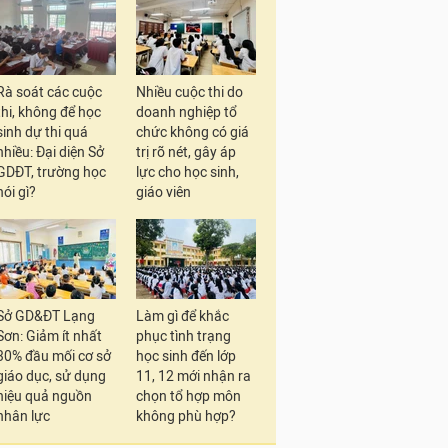
Rà soát các cuộc
Nhiều cuộc thi do
thi, không để học
doanh nghiệp tổ
sinh dự thi quá
chức không có giá
nhiều: Đại diện Sở
trị rõ nét, gây áp
GDĐT, trường học
lực cho học sinh,
nói gì?
giáo viên
Sở GD&ĐT Lạng
Làm gì để khắc
Sơn: Giảm ít nhất
phục tình trạng
30% đầu mối cơ sở
học sinh đến lớp
giáo dục, sử dụng
11, 12 mới nhận ra
hiệu quả nguồn
chọn tổ hợp môn
nhân lực
không phù hợp?