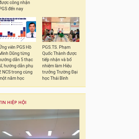
được công nhận
PGS đến nay
Ứng viên PGS Hồ
PGS.TS. Phạm
Minh Dũng từng
Quốc Thành được
hướng dẫn 5 thạc
tiếp nhận và bổ
sĩ, hướng dẫn phụ
nhiệm làm Hiệu
2 NCS trong cùng
trưởng Trường Đại
một năm học
học Thái Bình
TIN HIỆP HỘI