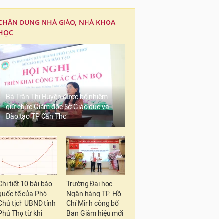
CHÂN DUNG NHÀ GIÁO, NHÀ KHOA
HỌC
Bà Trần Thị Huyền được bổ nhiệm
giữ chức Giám đốc Sở Giáo dục và
Đào tạo TP Cần Thơ
Chi tiết 10 bài báo
Trường Đại học
quốc tế của Phó
Ngân hàng TP. Hồ
Chủ tịch UBND tỉnh
Chí Minh công bố
Phú Thọ từ khi
Ban Giám hiệu mới