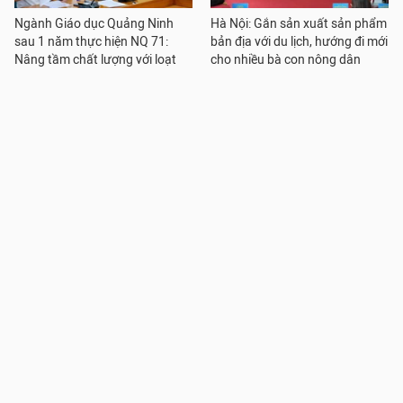
Ngành Giáo dục Quảng Ninh
Hà Nội: Gắn sản xuất sản phẩm
sau 1 năm thực hiện NQ 71:
bản địa với du lịch, hướng đi mới
Nâng tầm chất lượng với loạt
cho nhiều bà con nông dân
chính sách đặc thù
Rà soát các cuộc thi, không để
THPT Nguyễn Thái Bình thay
học sinh dự thi quá nhiều: Đại
đổi đồng phục nam sinh lớp 10,
diện Sở GDĐT, trường học nói
phụ huynh băn khoăn, hiệu
gì?
trưởng nói gì?