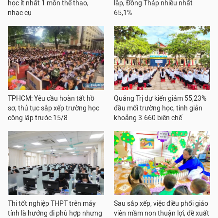
học ít nhất 1 môn thể thao,
lập, Đồng Tháp nhiều nhất
nhạc cụ
65,1%
TPHCM: Yêu cầu hoàn tất hồ
Quảng Trị dự kiến giảm 55,23%
sơ, thủ tục sắp xếp trường học
đầu mối trường học, tinh giản
công lập trước 15/8
khoảng 3.660 biên chế
Thi tốt nghiệp THPT trên máy
Sau sắp xếp, việc điều phối giáo
tính là hướng đi phù hợp nhưng
viên mầm non thuận lợi, đề xuất