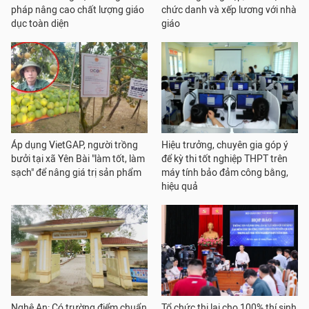
pháp nâng cao chất lượng giáo
chức danh và xếp lương với nhà
dục toàn diện
giáo
Áp dụng VietGAP, người trồng
Hiệu trưởng, chuyên gia góp ý
bưởi tại xã Yên Bài "làm tốt, làm
để kỳ thi tốt nghiệp THPT trên
sạch" để nâng giá trị sản phẩm
máy tính bảo đảm công bằng,
hiệu quả
Nghệ An: Có trường điểm chuẩn
Tổ chức thi lại cho 100% thí sinh