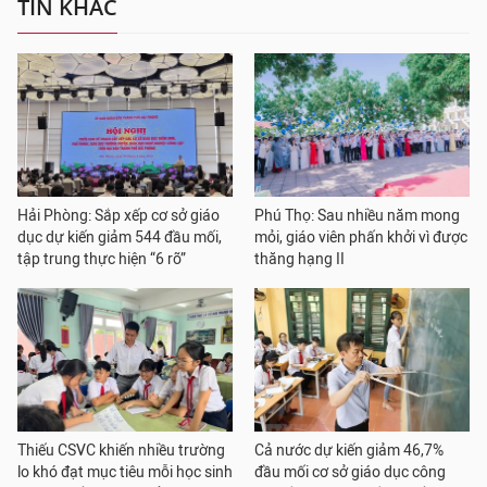
TIN KHÁC
Hải Phòng: Sắp xếp cơ sở giáo
Phú Thọ: Sau nhiều năm mong
dục dự kiến giảm 544 đầu mối,
mỏi, giáo viên phấn khởi vì được
tập trung thực hiện “6 rõ”
thăng hạng II
Thiếu CSVC khiến nhiều trường
Cả nước dự kiến giảm 46,7%
lo khó đạt mục tiêu mỗi học sinh
đầu mối cơ sở giáo dục công