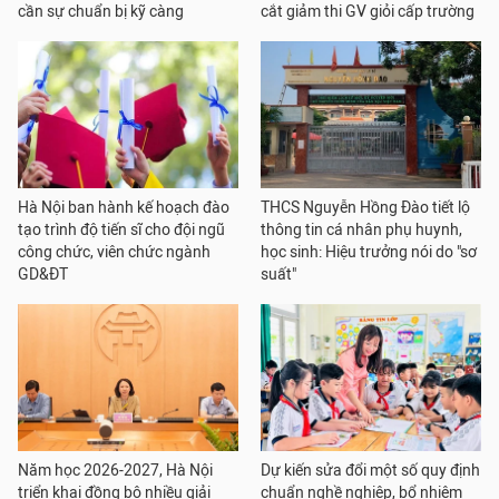
cần sự chuẩn bị kỹ càng
cắt giảm thi GV giỏi cấp trường
Hà Nội ban hành kế hoạch đào
THCS Nguyễn Hồng Đào tiết lộ
tạo trình độ tiến sĩ cho đội ngũ
thông tin cá nhân phụ huynh,
công chức, viên chức ngành
học sinh: Hiệu trưởng nói do "sơ
GD&ĐT
suất"
Năm học 2026-2027, Hà Nội
Dự kiến sửa đổi một số quy định
triển khai đồng bộ nhiều giải
chuẩn nghề nghiệp, bổ nhiệm