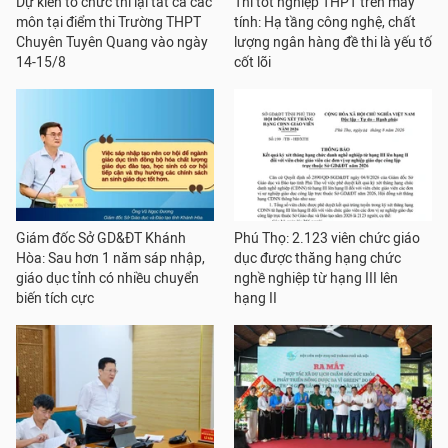
Dự kiến tổ chức thi lại tất cả các
Thi tốt nghiệp THPT trên máy
môn tại điểm thi Trường THPT
tính: Hạ tầng công nghệ, chất
Chuyên Tuyên Quang vào ngày
lượng ngân hàng đề thi là yếu tố
14-15/8
cốt lõi
Giám đốc Sở GD&ĐT Khánh
Phú Thọ: 2.123 viên chức giáo
Hòa: Sau hơn 1 năm sáp nhập,
dục được thăng hạng chức
giáo dục tỉnh có nhiều chuyển
nghề nghiệp từ hạng III lên
biến tích cực
hạng II