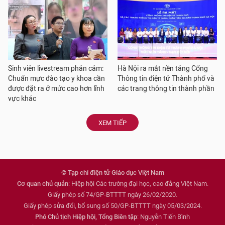
Sinh viên livestream phản cảm:
Hà Nội ra mắt nền tảng Cổng
Chuẩn mực đào tạo y khoa cần
Thông tin điện tử Thành phố và
được đặt ra ở mức cao hơn lĩnh
các trang thông tin thành phần
vực khác
XEM TIẾP
© Tạp chí điện tử Giáo dục Việt Nam
Cơ quan chủ quản
: Hiệp hội Các trường đại học, cao đẳng Việt Nam.
Giấy phép số 74/GP-BTTTT ngày 26/02/2020.
Giấy phép sửa đổi, bổ sung số 50/GP-BTTTT ngày 05/03/2024.
Phó Chủ tịch Hiệp hội, Tổng Biên tập
: Nguyễn Tiến Bình