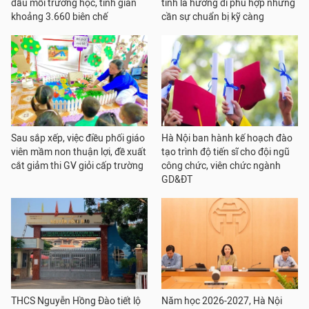
đầu mối trường học, tinh giản
tính là hướng đi phù hợp nhưng
khoảng 3.660 biên chế
cần sự chuẩn bị kỹ càng
Sau sắp xếp, việc điều phối giáo
Hà Nội ban hành kế hoạch đào
viên mầm non thuận lợi, đề xuất
tạo trình độ tiến sĩ cho đội ngũ
cắt giảm thi GV giỏi cấp trường
công chức, viên chức ngành
GD&ĐT
THCS Nguyễn Hồng Đào tiết lộ
Năm học 2026-2027, Hà Nội