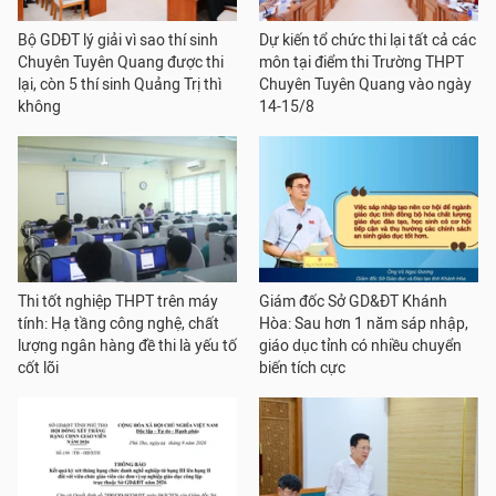
Bộ GDĐT lý giải vì sao thí sinh
Dự kiến tổ chức thi lại tất cả các
Chuyên Tuyên Quang được thi
môn tại điểm thi Trường THPT
lại, còn 5 thí sinh Quảng Trị thì
Chuyên Tuyên Quang vào ngày
không
14-15/8
Thi tốt nghiệp THPT trên máy
Giám đốc Sở GD&ĐT Khánh
tính: Hạ tầng công nghệ, chất
Hòa: Sau hơn 1 năm sáp nhập,
lượng ngân hàng đề thi là yếu tố
giáo dục tỉnh có nhiều chuyển
cốt lõi
biến tích cực