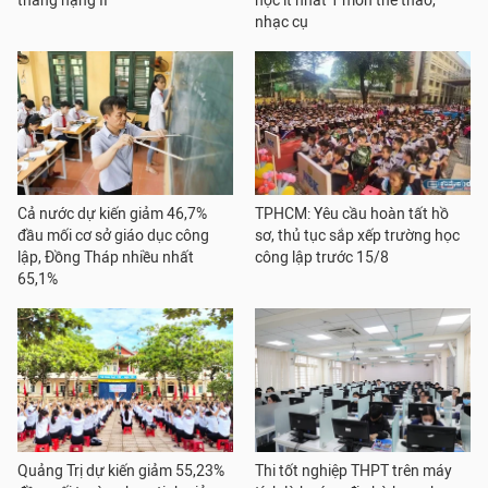
thăng hạng II
học ít nhất 1 môn thể thao,
nhạc cụ
Cả nước dự kiến giảm 46,7%
TPHCM: Yêu cầu hoàn tất hồ
đầu mối cơ sở giáo dục công
sơ, thủ tục sắp xếp trường học
lập, Đồng Tháp nhiều nhất
công lập trước 15/8
65,1%
Quảng Trị dự kiến giảm 55,23%
Thi tốt nghiệp THPT trên máy