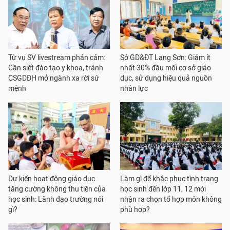
Từ vụ SV livestream phản cảm:
Sở GD&ĐT Lạng Sơn: Giảm ít
Cần siết đào tạo y khoa, tránh
nhất 30% đầu mối cơ sở giáo
CSGDĐH mở ngành xa rời sứ
dục, sử dụng hiệu quả nguồn
mệnh
nhân lực
Dự kiến hoạt động giáo dục
Làm gì để khắc phục tình trạng
tăng cường không thu tiền của
học sinh đến lớp 11, 12 mới
học sinh: Lãnh đạo trường nói
nhận ra chọn tổ hợp môn không
gì?
phù hợp?