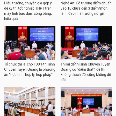
Hiệu trưởng, chuyên gia góp ý
Nghệ An: Có trường điểm chuẩn
để kỳ thi tốt nghiệp THPT trên
vào 10 chưa đến 3 điểm/môn,
máy tính bảo đảm công bằng,
lãnh đạo nhà trường nói gì?
hiệu quả
Tổ chức thi lại cho 100% thí sinh
Thi lại để thi sinh Chuyên Tuyên
Chuyên Tuyên Quang là phương
Quang có “điểm thật”, đề thi
án “hợp tình, hợp lý, hợp pháp”
không thách đố, cũng không dễ
dãi