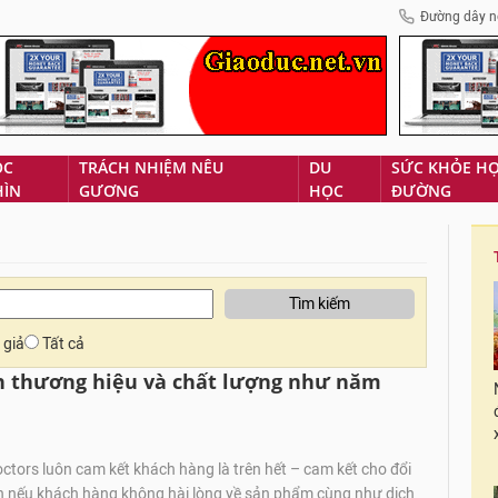
Đường dây n
ÓC
TRÁCH NHIỆM NÊU
DU
SỨC KHỎE H
HÌN
GƯƠNG
HỌC
ĐƯỜNG
Tìm kiếm
 giả
Tất cả
h thương hiệu và chất lượng như năm
ctors luôn cam kết khách hàng là trên hết – cam kết cho đổi
iền nếu khách hàng không hài lòng về sản phẩm cùng như dịch