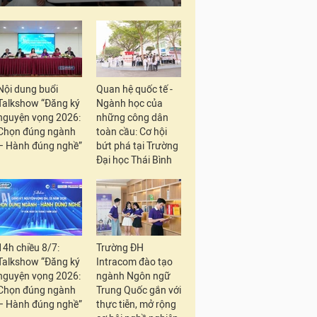
Nội dung buổi
Quan hệ quốc tế -
Talkshow “Đăng ký
Ngành học của
nguyện vọng 2026:
những công dân
Chọn đúng ngành
toàn cầu: Cơ hội
– Hành đúng nghề”
bứt phá tại Trường
Đại học Thái Bình
14h chiều 8/7:
Trường ĐH
Talkshow “Đăng ký
Intracom đào tạo
nguyện vọng 2026:
ngành Ngôn ngữ
Chọn đúng ngành
Trung Quốc gắn với
– Hành đúng nghề”
thực tiễn, mở rộng