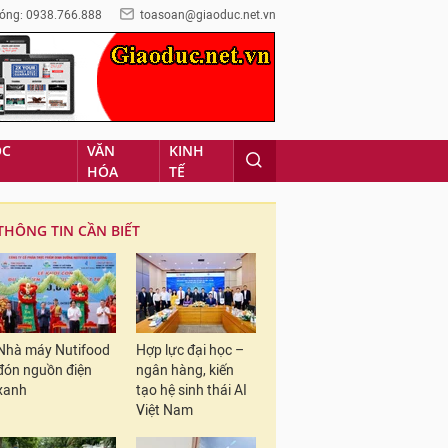
óng: 0938.766.888
toasoan@giaoduc.net.vn
ỌC
VĂN
KINH
HÓA
TẾ
THÔNG TIN CẦN BIẾT
Nhà máy Nutifood
Hợp lực đại học –
đón nguồn điện
ngân hàng, kiến
xanh
tạo hệ sinh thái AI
Việt Nam