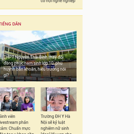
cơ hội nghề nghiệp
TIẾNG DÂN
THPT Nguyễn Thái Bình thay đổi
đồng phục nam sinh lớp 10, phụ
huynh băn khoăn, hiệu trưởng nói
gì?
Sinh viên
Trường ĐH Y Hà
livestream phản
Nội sẽ kỷ luật
cảm: Chuẩn mực
nghiêm nữ sinh