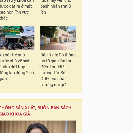
đào tạo y khoa cần
"dọa" lấy ven cho
được đặt ra ở mức
bệnh nhân trật 3
cao hơn lĩnh vực
lần
khác
Vụ bắt trẻ ngủ
Bắc Ninh: Có thông
trước nhà vệ sinh:
tin tố gian lận tại
Chấm dứt hợp
điểm thi THPT
đồng lao động 2 cô
Lương Tài, Sở
giáo
GDĐT và nhà
trường nói gì?
CHỐNG SẢN XUẤT, BUÔN BÁN SÁCH
GIÁO KHOA GIẢ