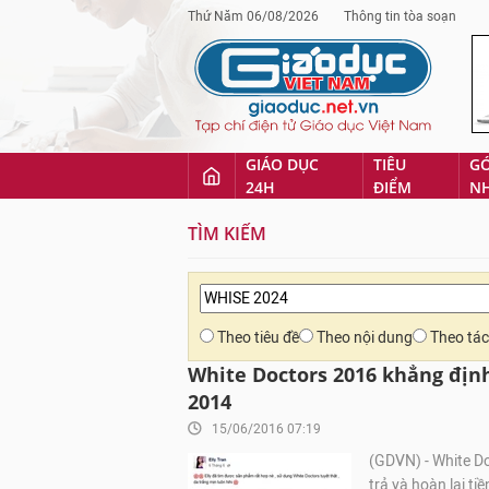
Thứ Năm 06/08/2026
Thông tin tòa soạn
GIÁO DỤC
TIÊU
G
24H
ĐIỂM
N
TÌM KIẾM
Theo tiêu đề
Theo nội dung
Theo tác
White Doctors 2016 khẳng địn
2014
15/06/2016 07:19
(GDVN) - White Do
trả và hoàn lại t