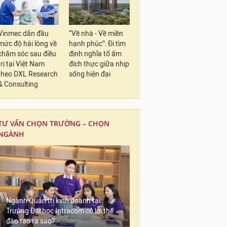
Vinmec dẫn đầu
“Về nhà - Về miền
mức độ hài lòng về
hạnh phúc”: Đi tìm
chăm sóc sau điều
định nghĩa tổ ấm
trị tại Việt Nam
đích thực giữa nhịp
theo DXL Research
sống hiện đại
& Consulting
TƯ VẤN CHỌN TRƯỜNG – CHỌN
NGÀNH
Ngành Quản trị kinh doanh tại
Trường Đại học Intracom có lợi thế
đào tạo ra sao?