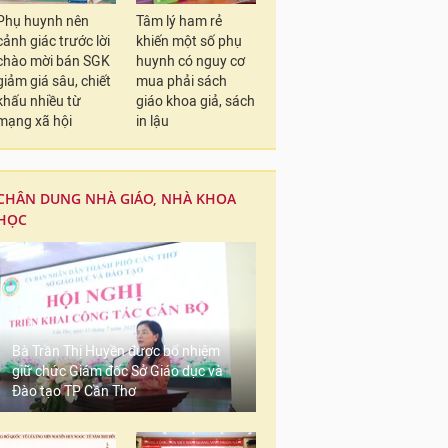
Phụ huynh nên
Tâm lý ham rẻ
cảnh giác trước lời
khiến một số phụ
chào mời bán SGK
huynh có nguy cơ
giảm giá sâu, chiết
mua phải sách
khấu nhiều từ
giáo khoa giả, sách
mạng xã hội
in lậu
CHÂN DUNG NHÀ GIÁO, NHÀ KHOA
HỌC
Bà Trần Thị Huyền được bổ nhiệm
giữ chức Giám đốc Sở Giáo dục và
Đào tạo TP Cần Thơ