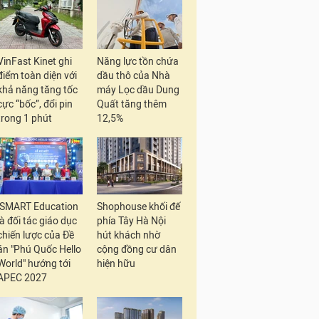
VinFast Kinet ghi
Năng lực tồn chứa
điểm toàn diện với
dầu thô của Nhà
khả năng tăng tốc
máy Lọc dầu Dung
cực “bốc”, đổi pin
Quất tăng thêm
trong 1 phút
12,5%
iSMART Education
Shophouse khối đế
là đối tác giáo dục
phía Tây Hà Nội
chiến lược của Đề
hút khách nhờ
án "Phú Quốc Hello
cộng đồng cư dân
World" hướng tới
hiện hữu
APEC 2027