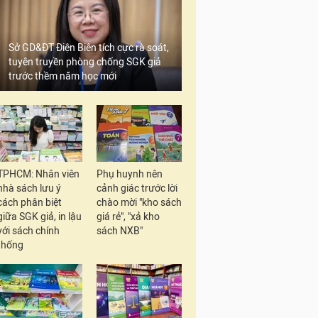
Sở GD&ĐT Điện Biên tích cực rà soát,
tuyên truyền phòng chống SGK giả
trước thềm năm học mới
TPHCM: Nhân viên
Phụ huynh nên
nhà sách lưu ý
cảnh giác trước lời
cách phân biệt
chào mời "kho sách
giữa SGK giả, in lậu
giá rẻ", "xả kho
với sách chính
sách NXB"
thống