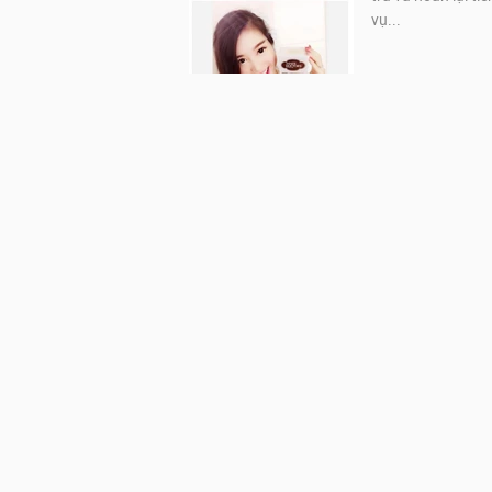
vụ...